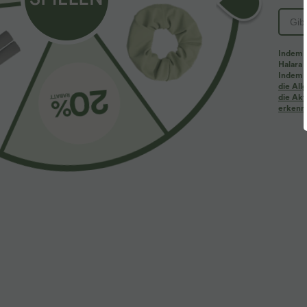
Indem d
Halara 
Indem d
die Al
die Akt
erkenne
$42.95 USD
$25.95 USD
2 für 69 €, 3 für 99 €
Extra Schnäpp
Halara Flex™ dehnbare Stoffhose mit hohem
Blusen-Top mi
Bund, Waffelmuster, Seitentaschen und weitem
Schlüssellochaus