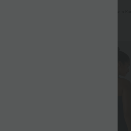
$20.95 USD
$36.95 USD
$43.95 USD
2; nimm 6, zahle 4
Lässige Shorts aus elastischem Ku
hohem Bund und Seitentaschen
ulpt™ - Formende Workout-
hohem Bund, Seitentaschen und
+21