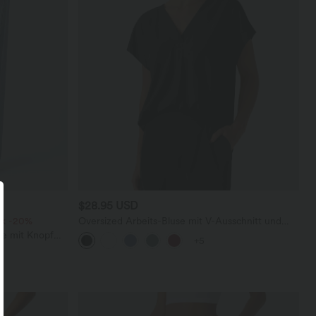
$28.95 USD
ck -20%
Oversized Arbeits-Bluse mit V-Ausschnitt und
kurzen Ärmeln - knitterfrei
se mit Knopf
+5
schen, weitem