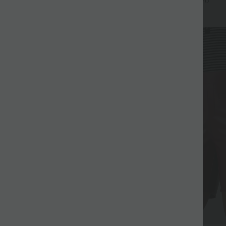
+7
+20
Saum
Sale