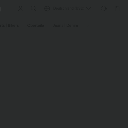
Deutschland
(
USD
)
ts | Bikers
Oberteile
Jeans | Denim
Leggings
Plus-Size