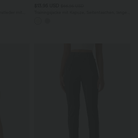
$13.95 USD
$66.95 USD
nstleder mit
Trainingsjacke mit Kapuze, Seitentaschen, langen
Ärmeln und Rüschensaum - UPF40+