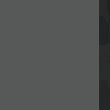
$22.95 USD
3 Stück -15%, 4 Stück -20%
2 Stück -10%, 3 Stück -15%, 4 Stü
n-Hose mit hohem Bund,
Lässiges T-Shirt mit V-Ausschnitt
tem Bein und Taschen
Ärmeln
+9
+13