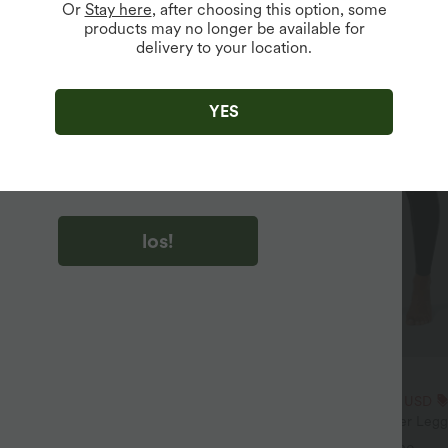
Or
Stay here
, after choosing this option, some
products may no longer be available for
delivery to your location.
u auf „los!“ klicken, stimmen du zu, Marketing-E-Mails über
zu erhalten. du können Ihre Zustimmung jederzeit widerrufen.
YES
u auf „los!“ klicken, haben du
lgemeinen Geschäftsbedingungen
und
ivitätsregeln von Halara
gelesen und stimmen ihnen zu und
n die Datenschutzrichtlinie von Halara an
.
los!
$25.95 USD
chen $23.49 USD
Extra Schnäppchen $23.49 USD
t Neckholder und
Softlyzero™ Plush Crossover Legg
schnitt, plissiert, ärmellos,
Taschen