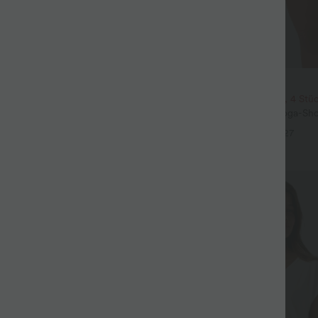
$31.95 USD
3 Stück -15%, 4 Stück -20%
2 Stück -10%, 3 Stück -15%, 4 Stü
t Leinengefühl, hoher Taille,
Softlyzero™ Airy - 2-in-1 Yoga-Sho
er Seite und weitem Bein
superhohem Bund, mehreren Tas
+19
+27
InstantCool - 17,78 cm