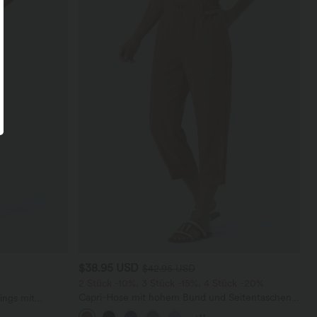
$38.95 USD
$42.95 USD
2 Stück -10%, 3 Stück -15%, 4 Stück -20%
Capri-Hose mit hohem Bund und Seitentaschen -
ings mit
leinenähnliches Material