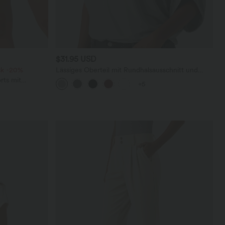
$31.95 USD
ck -20%
Lässiges Oberteil mit Rundhalsausschnitt und
Fledermausärmeln
rts mit
+5
chen und