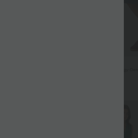
$44.95 USD
ür 99 €
Halara Flex™ - Lässige Baggy-Den
hohem Crossover-Bund und mehr
issierte dehnbare Stoffhose mit
eitentaschen und geradem Bein
+27