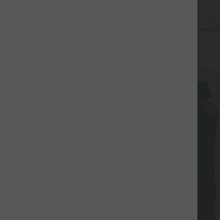
$39.95 USD
psuit mit U-Boot-Ausschnitt,
2 Stück -10%, 3 Stück -15%, 4 Stü
seitlichen Bindebändern, Streifen
Fließende hosenrock in Leinenopti
+12
 - Easy Peezy Edition
mittelhohem Bund, Seitentaschen
+5
Bein
Sale