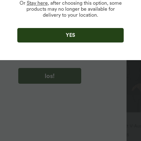
Or
Stay here
, after choosing this option, some
products may no longer be available for
delivery to your location.
u auf „los!“ klicken, stimmen du zu, Marketing-E-Mails über
zu erhalten. du können Ihre Zustimmung jederzeit widerrufen.
YES
u auf „los!“ klicken, haben du
lgemeinen Geschäftsbedingungen
und
ivitätsregeln von Halara
gelesen und stimmen ihnen zu und
n die Datenschutzrichtlinie von Halara an
.
los!
$28.95 USD
ür 99 €
Oversized Arbeits-Bluse mit V-Aus
kurzen Ärmeln - knitterfrei
ehnbare Stoffhose mit hohem
+5
ster, Seitentaschen und weitem