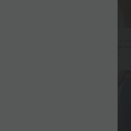
$31.95 USD
eil mit Rundhalsausschnitt und
2 Stück -10%, 3 Stück -15%, 4 Stü
eln
Softlyzero™ Airy - 2-in-1 Yoga-Sho
+5
superhohem Bund, mehreren Tas
+27
InstantCool - 17,78 cm