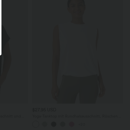
$27.95 USD
schnitt und
Yoga-Tanktop mit Rundhalsausschnitt, Rüschen
und InstantCool
+20