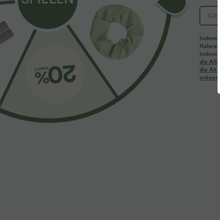
Indem d
Halara 
Indem d
die Al
die Akt
erkenne
$33.95 USD
$42.95 USD
2 Stück -10%, 3 Stück -15%, 4 Stück -20%
2 für 69 €, 3 f
Halara Flex™ - Schmal zulaufende Bürohose mit
Halara Flex™ d
hohem Bund, Seitentaschen und Waffelstoff
Bund, Waffelmu