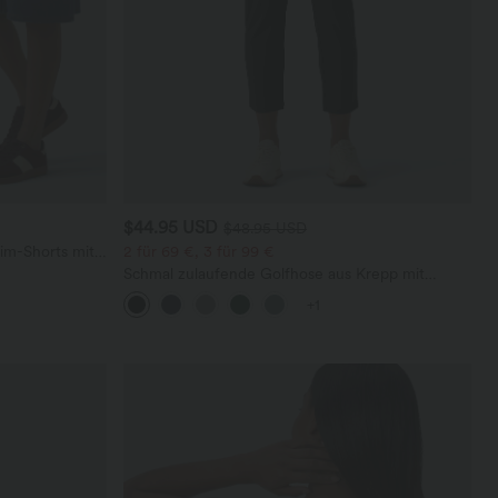
$44.95 USD
$48.95 USD
im-Shorts mit
2 für 69 €, 3 für 99 €
eren Taschen
Schmal zulaufende Golfhose aus Krepp mit
hohem Bund und Seitentaschen
+1