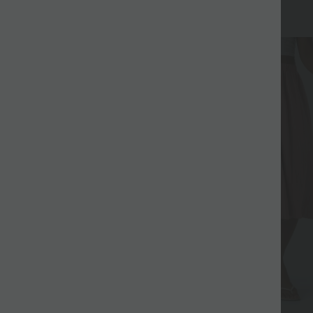
+24
Sale