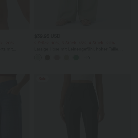
$39.95 USD
ck -20%
2 Stück -10%, 3 Stück -15%, 4 Stück -20%
rts mit
Lässige Hose mit Leinengefühl, hoher Taille,
chen und
Kordelzug an der Seite und weitem Bein
+19
Sale