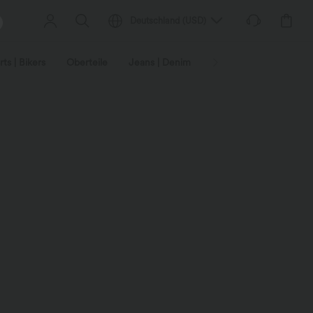
Deutschland
(
USD
)
ts | Bikers
Oberteile
Jeans | Denim
Leggings
Plus-Size