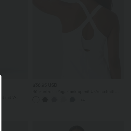
$36.95 USD
Rückenfreies Yoga-Tanktop mit U-Ausschnitt,
überkreuzten Trägern und abgerundetem Saum
it mit V-
+4
sichtbarem