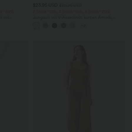
$23.95 USD
$50.95 USD
ck -20%
2 Stück -10%, 3 Stück -15%, 4 Stück -20%
k mit
Jumpsuit mit V-Ausschnitt, kurzen Ärmeln,
 und weitem
plissierten Seitentaschen und weitem Bein,
+9
fließendem Waffelmuster