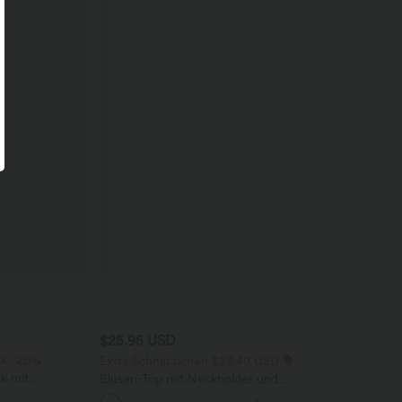
$25.95 USD
ck -20%
Extra Schnäppchen $23.49 USD
k mit
Blusen-Top mit Neckholder und
 und weitem
Schlüssellochausschnitt, plissiert, ärmellos,