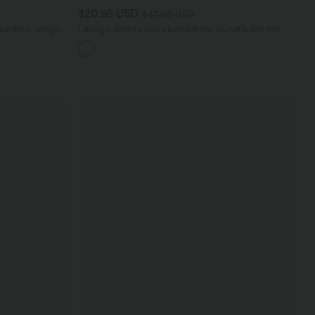
$20.95 USD
$43.95 USD
taschen, langen
Lässige Shorts aus elastischem Kunstleder mit
40+
hohem Bund und Seitentaschen