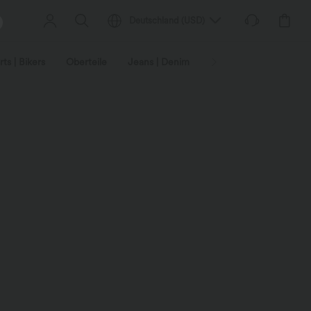
Deutschland
(
USD
)
ts | Bikers
Oberteile
Jeans | Denim
Leggings
Plus-Size