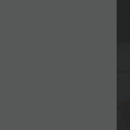
$44.95 USD
2 für 69 €, 3 für 99 €
chen $23.49 USD
Halara Flex™ plissierte dehnbare S
ush Crossover Leggings mit
hohem Bund, Seitentaschen und 
+27
+20
Sale