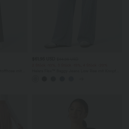
$61.95 USD
$64.95 USD
2 Stück -10%, 3 Stück -15%, 4 Stück -20%
toffhose mit
Halara Flex™ Baggy Jeans Low Rise mit Knopf
geradem Bein
und Reißverschluss, mehreren Taschen, weitem
+9
Bein