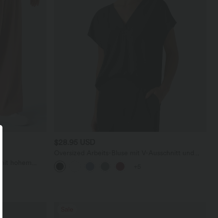
$28.95 USD
Oversized Arbeits-Bluse mit V-Ausschnitt und
kurzen Ärmeln - knitterfrei
 mit hohem
+5
en und weitem
Sale