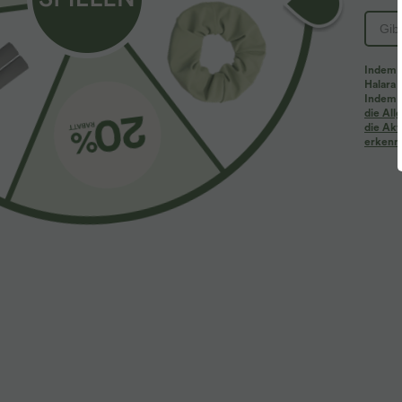
Indem d
Halara 
Indem d
die Al
die Akt
erkenne
$27.95 USD
$22.95 USD
Yoga-Tanktop mit Rundhalsausschnitt, Rüschen
2 Stück -10%, 
und InstantCool
Lässiges T-Shir
+20
Ärmeln