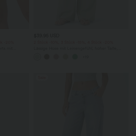
$39.95 USD
ck -20%
2 Stück -10%, 3 Stück -15%, 4 Stück -20%
rts mit
Lässige Hose mit Leinengefühl, hoher Taille,
chen und
Kordelzug an der Seite und weitem Bein
+19
Sale