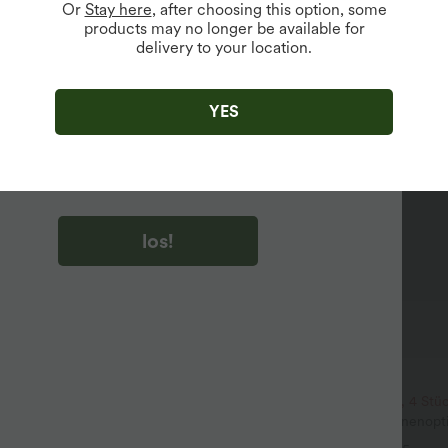
Or
Stay here
, after choosing this option, some
products may no longer be available for
delivery to your location.
u auf „los!“ klicken, stimmen du zu, Marketing-E-Mails über
zu erhalten. du können Ihre Zustimmung jederzeit widerrufen.
YES
u auf „los!“ klicken, haben du
lgemeinen Geschäftsbedingungen
und
ivitätsregeln von Halara
gelesen und stimmen ihnen zu und
n die Datenschutzrichtlinie von Halara an
.
los!
$39.95 USD
3 Stück -15%, 4 Stück -20%
2 Stück -10%, 3 Stück -15%, 4 Stü
t mit V-Ausschnitt und kurzen
Fließende hosenrock in Leinenopti
mittelhohem Bund, Seitentaschen