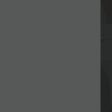
$31.95 USD
eil mit Rundhalsausschnitt und
2 Stück -10%, 3 Stück -15%, 4 Stü
eln
Softlyzero™ Airy - 2-in-1 Yoga-Sho
+5
superhohem Bund, mehreren Tas
+27
InstantCool - 17,78 cm
Sale