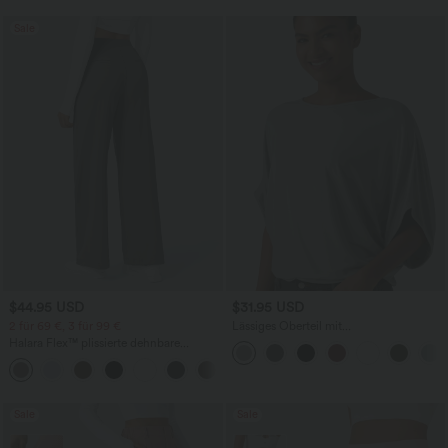
Sale
$44.95 USD
$31.95 USD
2 für 69 €, 3 für 99 €
Lässiges Oberteil mit
Rundhalsausschnitt und
Halara Flex™ plissierte dehnbare
Fledermausärmeln
Stoffhose mit hohem Bund,
+23
Seitentaschen und geradem Bein
Sale
Sale