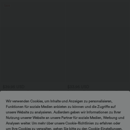
Sale
$39.95 USD
$33.95 USD
2 Stück -10%, 3 Stück -15%, 4 Stück
Softlyzero™ Airy - 2-in-1 Yoga-Shorts
-20%
mit superhohem Bund, mehreren
Taschen und InstantCool - 22,9 cm
Lässige Leinen-Hose mit hohem Bund,
Wir verwenden Cookies, um Inhalte und Anzeigen zu personalisieren,
Kordelzug, weitem Bein und Taschen
Funktionen für soziale Medien anbieten zu können und die Zugriffe auf
+5
unsere Website zu analysieren. Außerdem geben wir Informationen zu Ihrer
Nutzung unserer Website an unsere Partner für soziale Medien, Werbung und
Analysen weiter. Um mehr über unsere Cookie-Richtlinien zu erfahren oder
um Ihre Cookies zu verwalten, gehen Sie bitte zu den Cookie-Einstellungen.