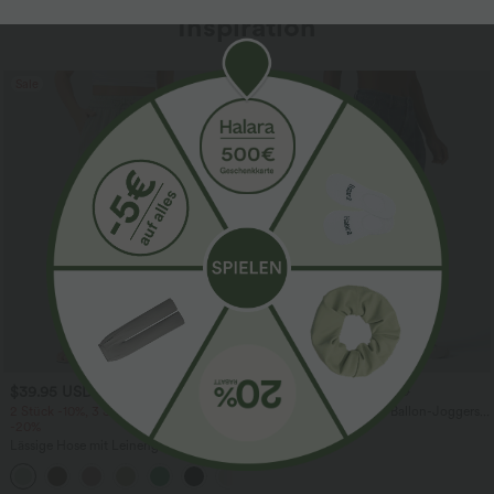
Inspiration
Sale
$39.95 USD
$61.95 USD
$67.95 USD
2 Stück -10%, 3 Stück -15%, 4 Stück
Halara Flex™ - Lässige Ballon-Joggers
-20%
aus Denim mit mittelhohem Bund und
mehreren Taschen
Lässige Hose mit Leinengefühl, hoher
Taille, Kordelzug an der Seite und
+15
weitem Bein