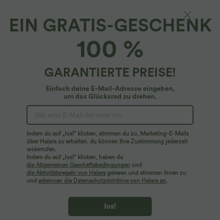
EIN GRATIS-GESCHENK
100 %
GARANTIERTE PREISE!
Einfach deine E-Mail-Adresse eingeben,
um das Glücksrad zu drehen.
Hoppla!
Wir können die von Ihnen gesuchte Seite nicht
Indem du auf „los!“ klicken, stimmen du zu, Marketing-E-Mails
finden.
über Halara zu erhalten. du können Ihre Zustimmung jederzeit
widerrufen.
Indem du auf „los!“ klicken, haben du
Mehr einkaufen
die Allgemeinen Geschäftsbedingungen
und
die Aktivitätsregeln von Halara
gelesen und stimmen ihnen zu
und
erkennen die Datenschutzrichtlinie von Halara an
.
los!