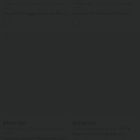
2 Stück -10%, 3 Stück -15%, 4 Stück
2 Stück -10%, 3 Stück -15%, 4 Stück
-20%
-20%
Halara Flex™ Baggy Jeans Low Rise mit
Jumpsuit mit V-Ausschnitt, kurzen
Knopf und Reißverschluss, mehreren
Ärmeln, plissierten Seitentaschen und
+5
Taschen, weitem Bein
weitem Bein, fließendem Waffelmuster
Sale
Sale
$39.95 USD
$25.95 USD
2 Stück -10%, 3 Stück -15%, 4 Stück
Extra Schnäppchen $23.49 USD
-20%
Blusen-Top mit Neckholder und
Halara UltraSculpt™ Rückenfreies Lauf-
Schlüssellochausschnitt, plissiert,