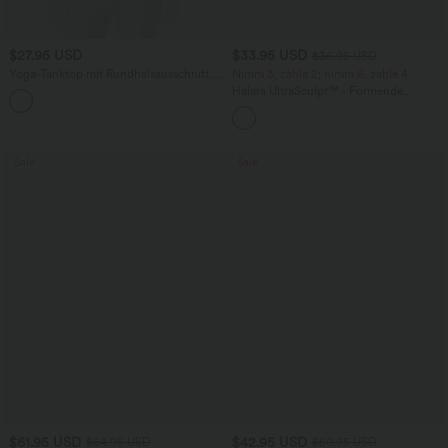
$27.95 USD
$33.95 USD
$36.95 USD
Yoga-Tanktop mit Rundhalsausschnitt,
Nimm 3, zahle 2; nimm 6, zahle 4
Rüschen und InstantCool
Halara UltraSculpt™ - Formende
+16
Workout-Leggings mit hohem Bund,
Seitentaschen und Bauchkontrolle
Sale
Sale
$61.95 USD
$42.95 USD
$64.95 USD
$50.95 USD