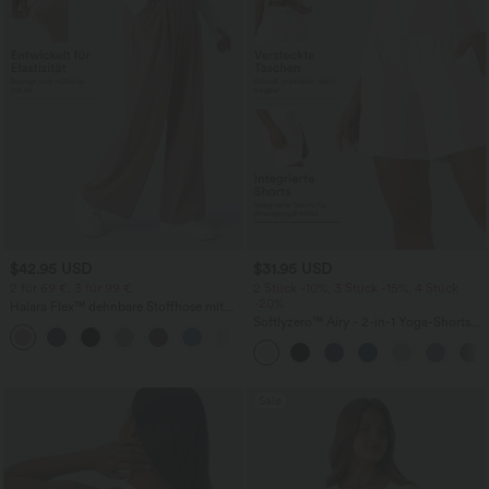
$42.95 USD
$31.95 USD
2 für 69 €, 3 für 99 €
2 Stück -10%, 3 Stück -15%, 4 Stück
-20%
Halara Flex™ dehnbare Stoffhose mit
hohem Bund, Waffelmuster,
Softlyzero™ Airy - 2-in-1 Yoga-Shorts
+20
Seitentaschen und weitem Bein
mit superhohem Bund, mehreren
Taschen und InstantCool - 17,78 cm
Sale