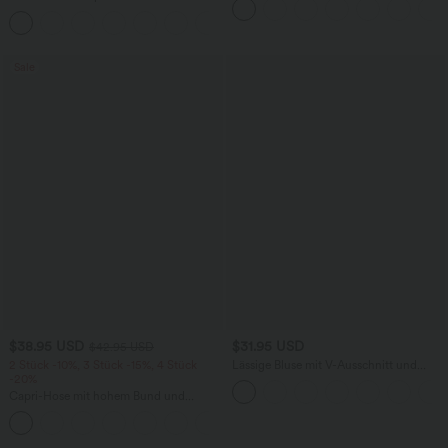
Tanktop mit U-Ausschnitt und
ärmellos, abgerundeter Saum
+11
überkreuztem, abgerundetem Saum
Sale
$38.95 USD
$31.95 USD
$42.95 USD
2 Stück -10%, 3 Stück -15%, 4 Stück
Lässige Bluse mit V-Ausschnitt und
-20%
kurzen Puffärmeln
Capri-Hose mit hohem Bund und
Seitentaschen - leinenähnliches Material
+7