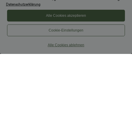
Datenschutzerklärung
Alle Cookies akzeptieren
Cookie-Einstellungen
Alle Cookies ablehnen
$31.95 USD
$33.95 USD
Softlyzero™ Airy - Yoga-Bermudashorts
DayStretch - Baggy-Shorts mit hohem
mit hohem Bund, mehreren Taschen
Bund und Seitentaschen - 17,8 cm
+16
und InstantCool