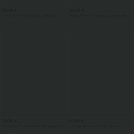
57,95 €
44,95 €
Halara Flex™ Barrel-Leg-Jeans aus
Halara Flex™ - Lässige, gewaschene
elastischem Strick-Denim mit niedrigem
Bermuda-Shorts aus elastischem Strick-
Bund, Knopf, Reißverschluss und
Denim mit hohem Bund, mehreren
mehreren Taschen
Taschen und Rollsaum
59,95 €
57,95 €
Breezeful™ - Ärmelloser Jumpsuit mit
Lässige Jeans mit hohem Bund
Seitentaschen - schnelltrocknend, Easy
mehreren Taschen und weitem Bein