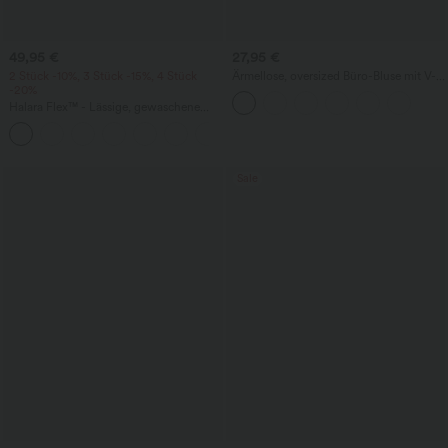
49,95 €
27,95 €
2 Stück -10%, 3 Stück -15%, 4 Stück
Ärmellose, oversized Büro-Bluse mit V-
-20%
Ausschnitt - knitterfrei
Halara Flex™ - Lässige, gewaschene
Baggy-Jeans aus drapiertem Lyocell mit
mittelhohem Bund, mehreren Taschen
und weitem Bein
Sale