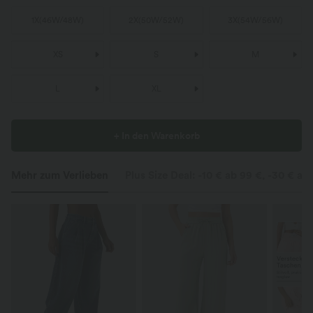
1X
(
46W/48W
)
2X
(
50W/52W
)
3X
(
54W/56W
)
XS
S
M
L
XL
+ In den Warenkorb
Mehr zum Verlieben