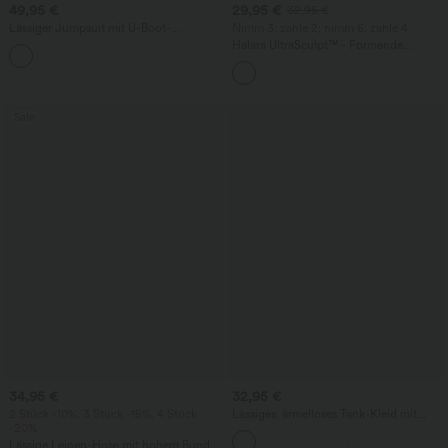
49,95 €
29,95 €
32,95 €
Lässiger Jumpsuit mit U-Boot-
Nimm 3, zahle 2; nimm 6, zahle 4
Ausschnitt, Seitentaschen, kurzen
Halara UltraSculpt™ - Formende
Ärmeln und Kordelzug - Easy Peezy
Workout-Leggings mit hohem Bund,
Edition
Seitentaschen und Bauchkontrolle
Sale
34,95 €
32,95 €
2 Stück -10%, 3 Stück -15%, 4 Stück
Lässiges, ärmelloses Tank-Kleid mit
-20%
Rundhalsausschnitt und Seitentaschen
Lässige Leinen-Hose mit hohem Bund,