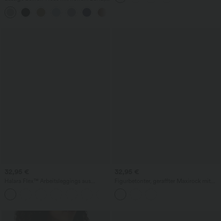
Kordelzug, weitem Bein und Taschen
+5
32,95 €
32,95 €
Halara Flex™ Arbeitsleggings aus
Figurbetonter, geraffter Maxirock mit
elastischem Strick-Denim mit hohem
mittelhohem Bund, Streifen,
+1
Bund und mehreren Taschen
Blumenmuster und Bindeband vorne