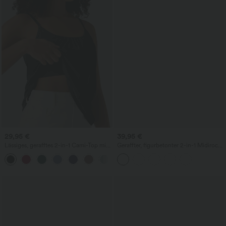
29,95 €
39,95 €
Lässiges, gerafftes 2-in-1 Cami-Top mit
Geraffter, figurbetonter 2-in-1 Midirock
verstellbaren Trägern und integriertem
aus Kunstleder mit hohem Bund und
BH
abgerundetem Saum