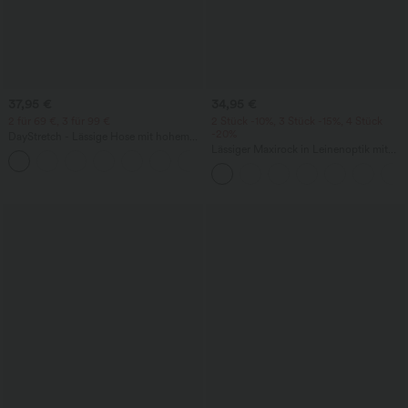
37,95 €
34,95 €
2 für 69 €, 3 für 99 €
2 Stück -10%, 3 Stück -15%, 4 Stück
-20%
DayStretch - Lässige Hose mit hohem
Bund, Seitentaschen und Barrel-Leg
Lässiger Maxirock in Leinenoptik mit
+5
hohem Bund und Kordelzug