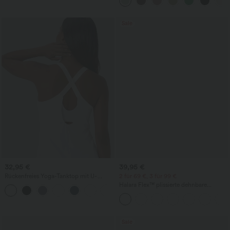
weitem Bein
Sale
32,95 €
39,95 €
Rückenfreies Yoga-Tanktop mit U-
2 für 69 €, 3 für 99 €
Ausschnitt, überkreuzten Trägern und
Halara Flex™ plissierte dehnbare
abgerundetem Saum
Stoffhose mit hohem Bund,
Seitentaschen und geradem Bein
Sale