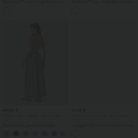
SoftlyZero™ - 2-in-1 Yoga-Shorts mit
Softlyzero™ Airy - Yoga-Bermudashorts
hohem Crossover-Bund, mehreren
mit hohem Bund, mehreren Taschen
Taschen und Ösen - schnelltrocknend,
und InstantCool
7,6 cm
Sale
Sale
44,95 €
19,95 €
2 Stück -10%, 3 Stück -15%, 4 Stück
2 Stück -10%, 3 Stück -15%, 4 Stück
-20%
-20%
Rückenfreies, gedrehtes Urlaubs-
Lässiges T-Shirt mit V-Ausschnitt und
Maxikleid mit Seitentaschen und Schlitz
kurzen Ärmeln
+8