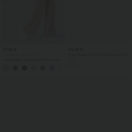
37,95 €
24,95 €
2 für 69 €, 3 für 99 €
Yoga-Tanktop mit Rundhalsausschnitt,
Rüschen und InstantCool
Halara Flex™ dehnbare Stoffhose mit
hohem Bund, Waffelmuster,
+20
Seitentaschen und weitem Bein