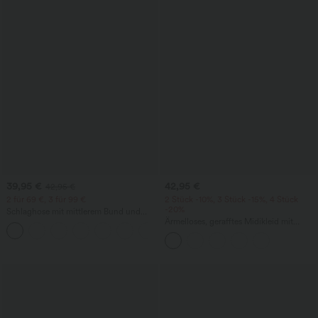
39,95 €
42,95 €
42,95 €
2 für 69 €, 3 für 99 €
2 Stück -10%, 3 Stück -15%, 4 Stück
-20%
Schlaghose mit mittlerem Bund und
seitlichen Reißverschlusstaschen
Ärmelloses, gerafftes Midikleid mit
+12
eckigem Ausschnitt, integriertem BH
und überkreuztem Rückendesign