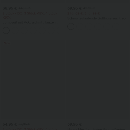
38,95 €
39,95 €
44,95 €
42,95 €
2 Stück -10%, 3 Stück -15%, 4 Stück
2 für 69 €, 3 für 99 €
-20%
Schmal zulaufende Golfhose aus Krepp
Jumpsuit mit V-Ausschnitt, kurzen
mit hohem Bund und Seitentaschen
Ärmeln, plissierten Seitentaschen und
+5
weitem Bein, fließendem Waffelmuster
Sale
54,95 €
39,95 €
57,95 €
2 Stück -10%, 3 Stück -15%, 4 Stück
Halara Flex™ - Lässige Baggy-Denim-