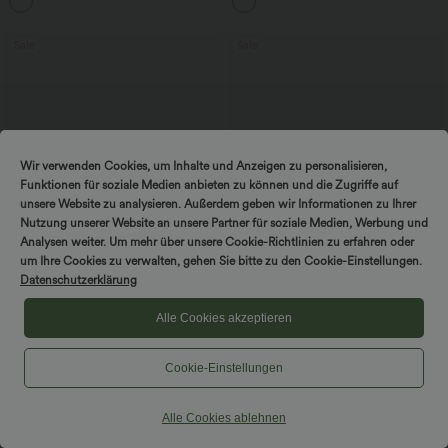
Peezy Edition
Sale
Sale
Wir verwenden Cookies, um Inhalte und Anzeigen zu personalisieren,
Funktionen für soziale Medien anbieten zu können und die Zugriffe auf
unsere Website zu analysieren. Außerdem geben wir Informationen zu Ihrer
Nutzung unserer Website an unsere Partner für soziale Medien, Werbung und
Analysen weiter. Um mehr über unsere Cookie-Richtlinien zu erfahren oder
um Ihre Cookies zu verwalten, gehen Sie bitte zu den Cookie-Einstellungen.
Datenschutzerklärung
Alle Cookies akzeptieren
47,95 €
39,95 €
44,95 €
2 Stück -10%, 3 Stück -15%, 4 Stück
2 Stück -10%, 3 Stück -15%, 4 Stück
-20%
-20%
Cookie-Einstellungen
Halara Flex™ Midi-Jeansrock mit
Halara Flex™ - Lässige Capri-Jeans mit
hohem Bund, mehreren Taschen und
hohem Bund, mehreren Taschen und
+1
legerem Schnitt, figurbetonter,
geschlitztem Saum - slim
verwaschener Rock
Alle Cookies ablehnen