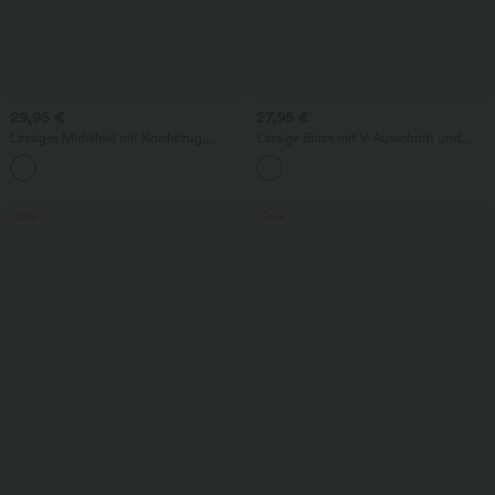
29,95 €
27,95 €
Lässiges Midikleid mit Kordelzug,
Lässige Bluse mit V-Ausschnitt und
Schlitz und geschwungenem Saum
kurzen Puffärmeln
Sale
Sale