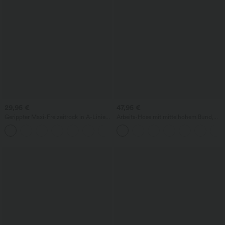
29,95 €
47,95 €
Gerippter Maxi-Freizeitrock in A-Linie
Arbeits-Hose mit mittelhohem Bund,
mit hohem Bund und Schlitzsaum
Seitentaschen und Barrel-Leg