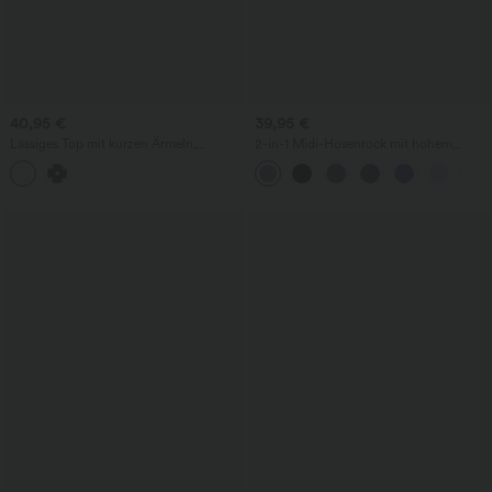
40,95 €
39,95 €
Lässiges Top mit kurzen Ärmeln,
2-in-1 Midi-Hosenrock mit hohem
integriertem BH, One-Shoulder-Design,
Bund, Seitentaschen, Kordelzug und
Polka-Dots und abgerundetem Saum
kontrastierendem Netz