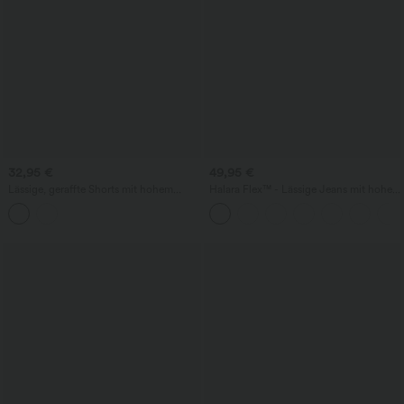
32,95 €
49,95 €
Lässige, geraffte Shorts mit hohem
Halara Flex™ - Lässige Jeans mit hohem
Bund, mehreren Taschen und Poka-Dots
Crossover-Bund, Seitentaschen,
- 7,6 cm
Bauchkontrolle und geradem Bein