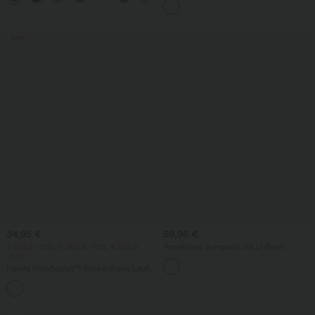
praktisch
Taschen und InstantCool - 17,78 cm
Sale
34,95 €
59,95 €
2 Stück -10%, 3 Stück -15%, 4 Stück
Ärmelloser Jumpsuit mit U-Boot-
-20%
Ausschnitt, Seitentaschen, seitlichen
Bindebändern, Streifen und InstantCool
Halara UltraSculpt™ Rückenfreies Lauf-
- Easy Peezy Edition
Tanktop mit U-Ausschnitt und
+11
überkreuztem, abgerundetem Saum