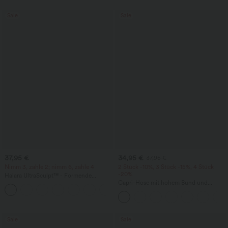
Sale
Sale
37,95 €
34,95 €
37,95 €
Nimm 3, zahle 2; nimm 6, zahle 4
2 Stück -10%, 3 Stück -15%, 4 Stück
-20%
Halara UltraSculpt™ - Formende
Workout-Leggings mit hohem Bund,
Capri-Hose mit hohem Bund und
+13
Seitentaschen, Booty-Scrunch und
Seitentaschen - leinenähnliches Material
Bauchkontrolle
Sale
Sale