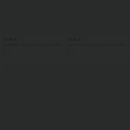
29,95 €
37,95 €
DayStretch - Arbeits-Shorts mit hohem
Hoch taillierter, fließender 2-in-1-Midi-
Bund, Seitentaschen und weitem Bein
Tanzrock mit Seitentasche
+11
Sale