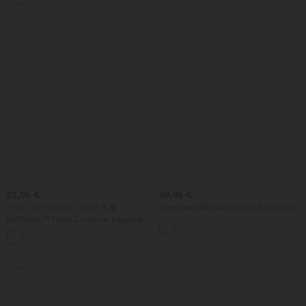
Sale
22,95 €
49,95 €
Extra Schnäppchen 20,95 €
Ärmelloses Midikleid mit V-Ausschnitt,
Seitentaschen und Reißverschluss
Softlyzero™ Plush Crossover Leggings
mit Taschen
+16
Sale