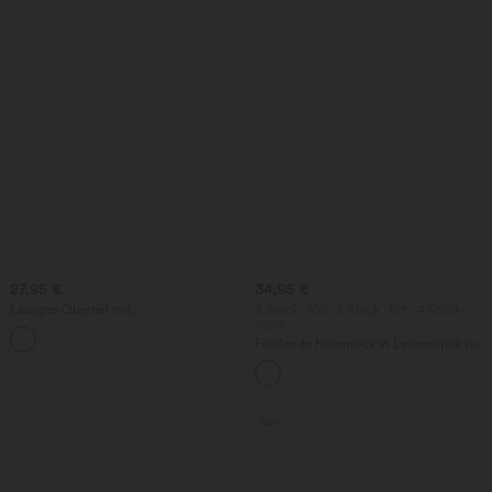
27,95 €
34,95 €
Lässiges Oberteil mit
2 Stück -10%, 3 Stück -15%, 4 Stück
Rundhalsausschnitt und
-20%
+1
Fledermausärmeln
Fließende hosenrock in Leinenoptik mit
mittelhohem Bund, Seitentaschen und
weitem Bein
Sale