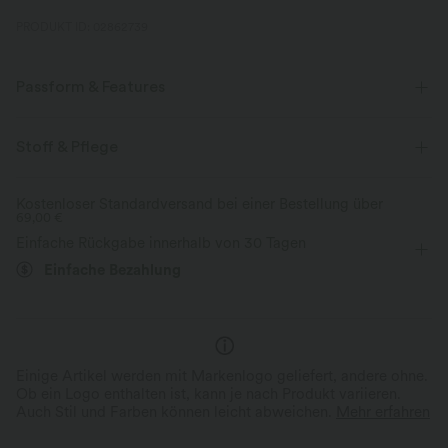
PRODUKT ID: 02862739
Passform & Features
flacher Bund
Schnürung
Wickelstil
Stoff & Pflege
Reißverschluss
Reißverschluss
Oficina
extra lang
Kostenloser Standardversand bei einer Bestellung über
69,00 €
mit hohem Bund
weites Bein
Zwei-Wege-Stretch
Einfache Rückgabe innerhalb von 30 Tagen
Normale Passform
Einfache Bezahlung
Einige Artikel werden mit Markenlogo geliefert, andere ohne.
Ob ein Logo enthalten ist, kann je nach Produkt variieren.
Auch Stil und Farben können leicht abweichen.
Mehr erfahren