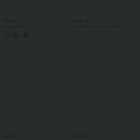
57,95 €
64,95 €
Lässige Jeans aus Lyocell mit
Fließendes Midi-Arbeitskleid mit
mittelhohem Bund, mehreren Taschen
Seitentaschen, Fledermausärmeln und
und Kordelzug
Bauchkontrolle
24,95 €
27,95 €