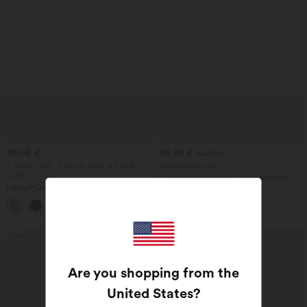
39,95 €
46,95 €
54,95 €
2 Stück -10%, 3 Stück -15%, 4 Stück
limited time sale
-20%
Lässiger, rückenfreier Jumpsuit mit
Lässige Cordhose mit mittelhohem
Seitentaschen
Bund, Reißverschluss und Seitentaschen
+7
Sale
Are you shopping from the
United States
?