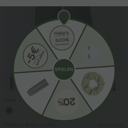
Farbe
Schwarz
Wähle die Größe aus
(EU)
Größentabelle