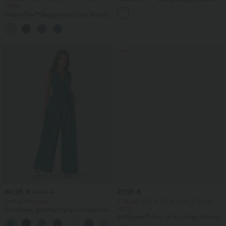
-20%
Shorts mit hohem Crossover-Bund und
mehreren Taschen
Halara Flex™ Baggy Jeans Low Rise mit
Knopf und Reißverschluss, mehreren
+5
Taschen, weitem Bein
Sale
50,95 €
27,95 €
59,95 €
limited time sale
2 Stück -10%, 3 Stück -15%, 4 Stück
-20%
Ärmelloser, geraffter Party-Jumpsuit mit
V-Ausschnitt, Seitentaschen und
Softlyzero™ Airy - 2-in-1 Yoga-Shorts
+7
unsichtbarem Reißverschluss - pipi-
mit superhohem Bund, mehreren