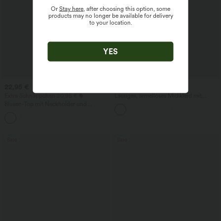
Or
Stay here
, after choosing this option, some
products may no longer be available for delivery
to your location.
YES
22,95 €
44,95 €
Extra Schnäppchen 20,95 €
Lässiges, ärmelloses Midikleid mit
Rundhalsausschnitt, integriertem BH
Blusen-Top mit Neckholder und
und Rüschensaum
Schlüssellochausschnitt, plissiert,
+3
ärmellos, abgerundeter Saum
Sale
Sale