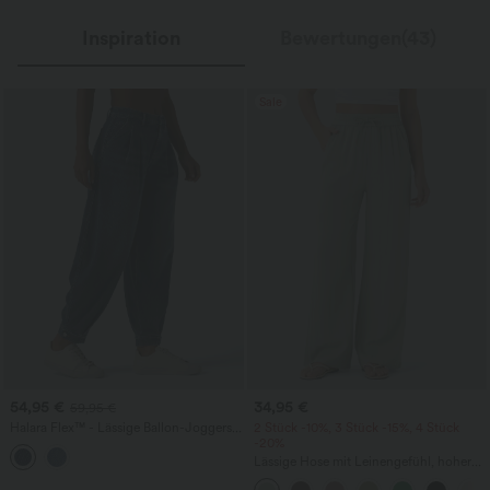
Inspiration
Bewertungen(43)
Sale
54,95 €
34,95 €
59,95 €
Halara Flex™ - Lässige Ballon-Joggers
2 Stück -10%, 3 Stück -15%, 4 Stück
aus Denim mit mittelhohem Bund und
-20%
mehreren Taschen
Lässige Hose mit Leinengefühl, hoher
Taille, Kordelzug an der Seite und