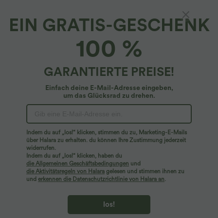
EIN GRATIS-GESCHENK
Plus-Size Anzughose mit hohem Bund,
100 %
seitlicher Schnürung, unsichtbarem
Reißverschluss, weitem Bein
4.6
(
43
)
GARANTIERTE PREISE!
54,95 €
Plus Size Deal: -10 € ab 99 €, -30 € ab 199 €
Einfach deine E-Mail-Adresse eingeben,
um das Glücksrad zu drehen.
Indem du auf „los!“ klicken, stimmen du zu, Marketing-E-Mails
über Halara zu erhalten. du können Ihre Zustimmung jederzeit
widerrufen.
Indem du auf „los!“ klicken, haben du
die Allgemeinen Geschäftsbedingungen
und
die Aktivitätsregeln von Halara
gelesen und stimmen ihnen zu
und
erkennen die Datenschutzrichtlinie von Halara an
.
los!