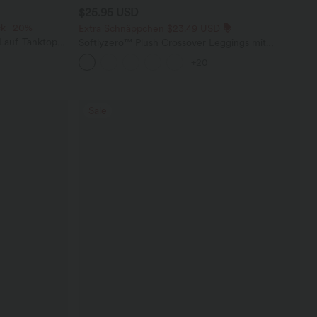
$25.95 USD
ck -20%
Extra Schnäppchen $23.49 USD
 Lauf-Tanktop
Softlyzero™ Plush Crossover Leggings mit
em,
Taschen
+20
Sale