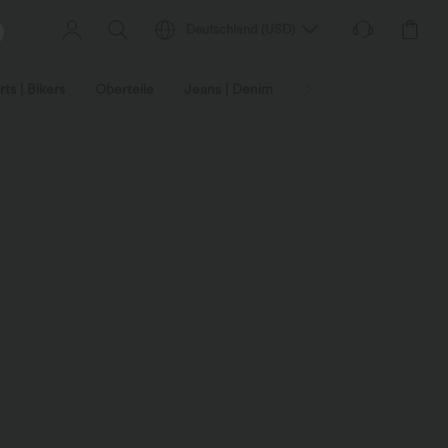
Deutschland
(
USD
)
ts | Bikers
Oberteile
Jeans | Denim
Leggings
Plus-Size