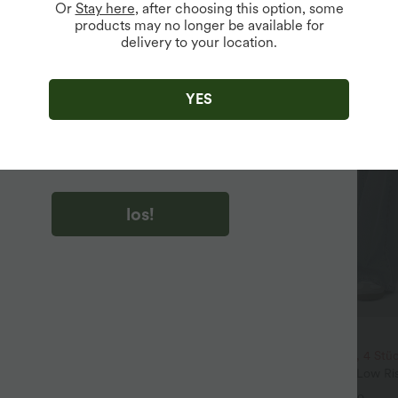
Or
Stay here
, after choosing this option, some
products may no longer be available for
delivery to your location.
u auf „los!“ klicken, stimmen du zu, Marketing-E-Mails über
zu erhalten. du können Ihre Zustimmung jederzeit widerrufen.
YES
u auf „los!“ klicken, haben du
lgemeinen Geschäftsbedingungen
und
ivitätsregeln von Halara
gelesen und stimmen ihnen zu und
n die Datenschutzrichtlinie von Halara an
.
los!
$61.95 USD
$48.95 USD
$64.95 USD
ür 99 €
2 Stück -10%, 3 Stück -15%, 4 Stü
nde Golfhose aus Krepp mit
Halara Flex™ Baggy Jeans Low Ri
d Seitentaschen
und Reißverschluss, mehreren Ta