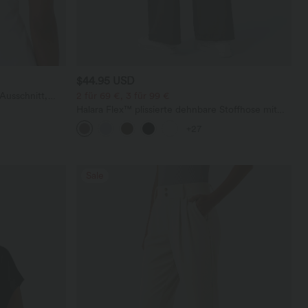
$44.95 USD
Ausschnitt,
2 für 69 €, 3 für 99 €
undetem Saum
Halara Flex™ plissierte dehnbare Stoffhose mit
hohem Bund, Seitentaschen und geradem Bein
+27
Sale