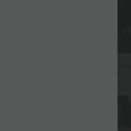
$28.95 USD
3 Stück -15%, 4 Stück -20%
Oversized Arbeits-Bluse mit V-Aus
kurzen Ärmeln - knitterfrei
nrock in Leinenoptik mit
+5
und, Seitentaschen und weitem
+5