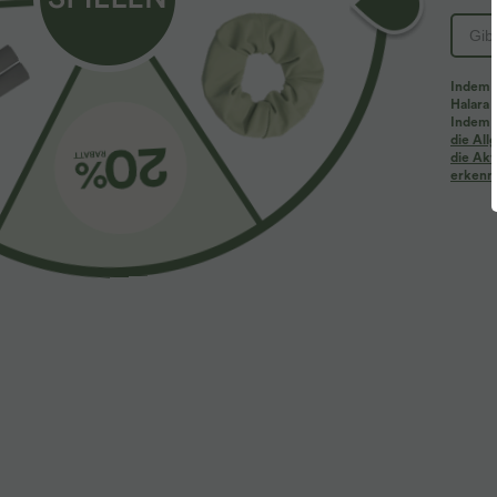
Indem d
Halara 
Indem d
die Al
die Akt
erkenne
$33.95 USD
$44.95 USD
Lässiges Midikleid mit Kordelzug, Schlitz und
2 für 69 €, 3 f
geschwungenem Saum
Schmal zulaufe
hohem Bund un