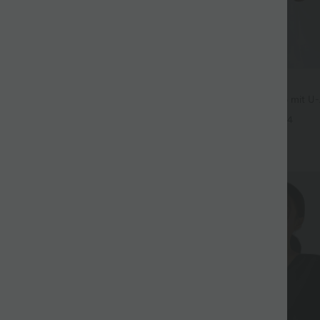
$36.95 USD
3 Stück -15%, 4 Stück -20%
Rückenfreies Yoga-Tanktop mit U-
überkreuzten Trägern und abger
t Leinengefühl, hoher Taille,
+4
er Seite und weitem Bein
+19