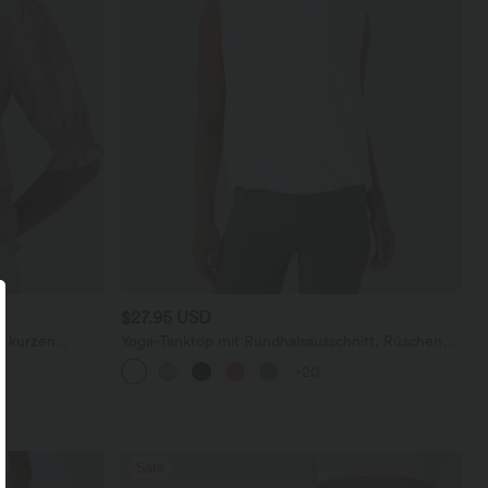
$27.95 USD
d kurzen
Yoga-Tanktop mit Rundhalsausschnitt, Rüschen
und InstantCool
+20
Sale