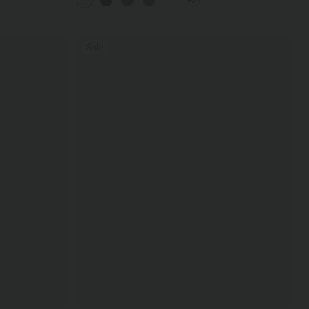
+27
InstantCool - 17,78 cm
Sale