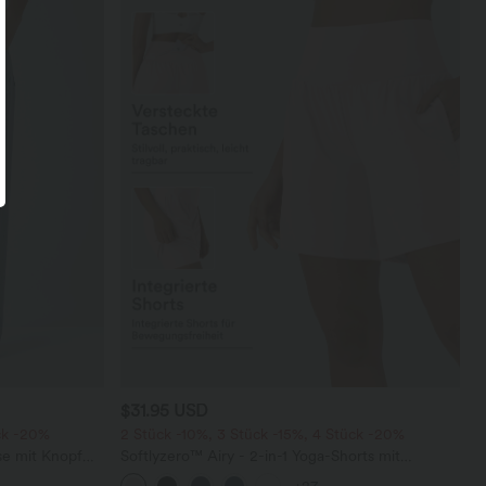
$31.95 USD
ck -20%
2 Stück -10%, 3 Stück -15%, 4 Stück -20%
se mit Knopf
Softlyzero™ Airy - 2-in-1 Yoga-Shorts mit
schen, weitem
superhohem Bund, mehreren Taschen und