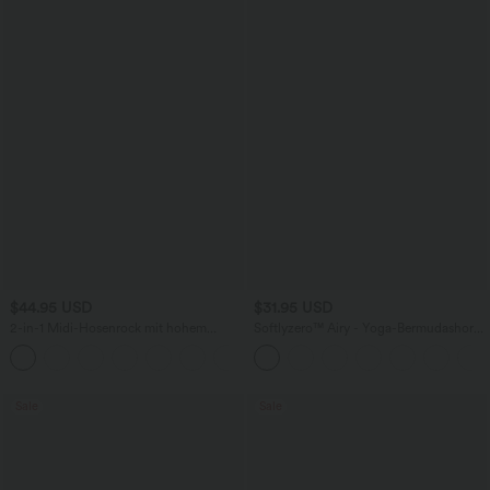
$44.95 USD
$31.95 USD
2-in-1 Midi-Hosenrock mit hohem
Softlyzero™ Airy - Yoga-Bermudashorts
Bund, Seitentaschen, Kordelzug und
mit hohem Bund, mehreren Taschen
+15
kontrastierendem Netz
und InstantCool
Sale
Sale