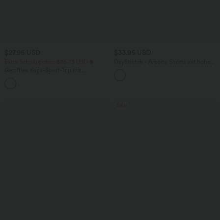
$27.95 USD
$33.95 USD
Extra Schnäppchen $25.73 USD
DayStretch - Arbeits-Shorts mit hohem
Bund, Seitentaschen und weitem Bein
Gerafftes Yoga-Sport-Top mit
Rundhalsausschnitt und kurzen Ärmeln
+11
- UPF50+
Sale