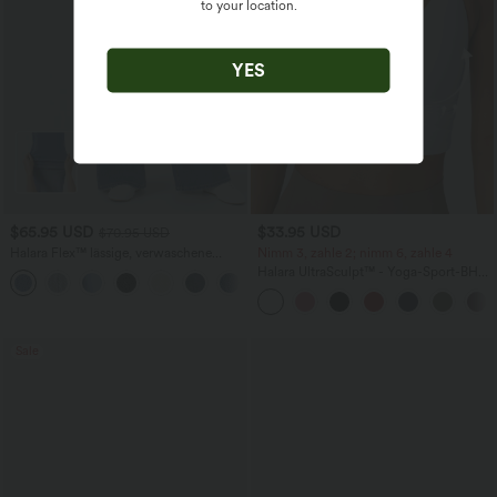
to your location.
YES
$65.95 USD
$33.95 USD
$70.95 USD
Halara Flex™ lässige, verwaschene
Nimm 3, zahle 2; nimm 6, zahle 4
Baggy Jeans aus elastischem Strick-
Halara UltraSculpt™ - Yoga-Sport-BH
+3
Denim mit niedrigem Bund, Knopf,
mit leichtem Support und geformten
Reißverschluss, mehreren Taschen und
Körbchen - Push-Up
weitem Bein
Sale