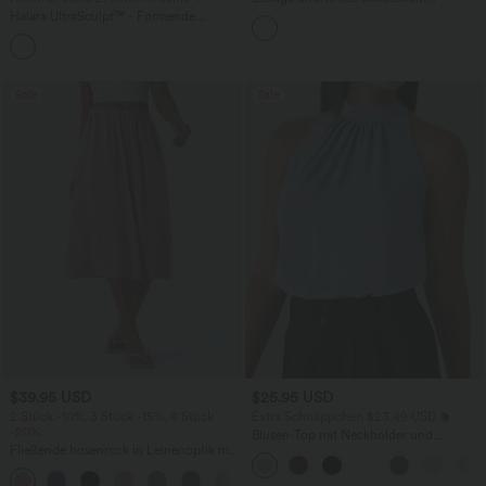
Kunstleder mit hohem Bund und
Halara UltraSculpt™ - Formende
Seitentaschen
Workout-Leggings mit hohem Bund,
+17
Seitentaschen und Bauchkontrolle
Sale
Sale
$39.95 USD
$25.95 USD
2 Stück -10%, 3 Stück -15%, 4 Stück
Extra Schnäppchen $23.49 USD
-20%
Blusen-Top mit Neckholder und
Fließende hosenrock in Leinenoptik mit
Schlüssellochausschnitt, plissiert,
mittelhohem Bund, Seitentaschen und
ärmellos, abgerundeter Saum
+1
weitem Bein