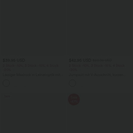
$39.95 USD
$42.95 USD
$50.95 USD
2 Stück -10%, 3 Stück -15%, 4 Stück
2 Stück -10%, 3 Stück -15%, 4 Stück
-20%
-20%
Lässiger Maxirock in Leinenoptik mit
Jumpsuit mit V-Ausschnitt, kurzen
hohem Bund und Kordelzug
Ärmeln, plissierten Seitentaschen und
weitem Bein, fließendem Waffelmuster
Sale
Sale
-47%