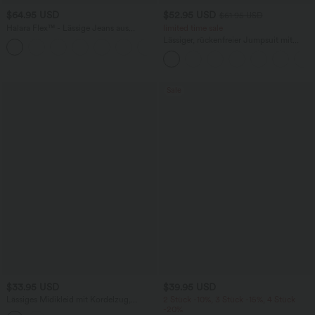
$64.95 USD
$52.95 USD
$61.95 USD
Halara Flex™ - Lässige Jeans aus
limited time sale
elastischem Strick-Denim mit hohem
Lässiger, rückenfreier Jumpsuit mit
Bund, mehreren Taschen,
Seitentaschen
Knopfverschluss und geradem Bein
Sale
$33.95 USD
$39.95 USD
Lässiges Midikleid mit Kordelzug,
2 Stück -10%, 3 Stück -15%, 4 Stück
Schlitz und geschwungenem Saum
-20%