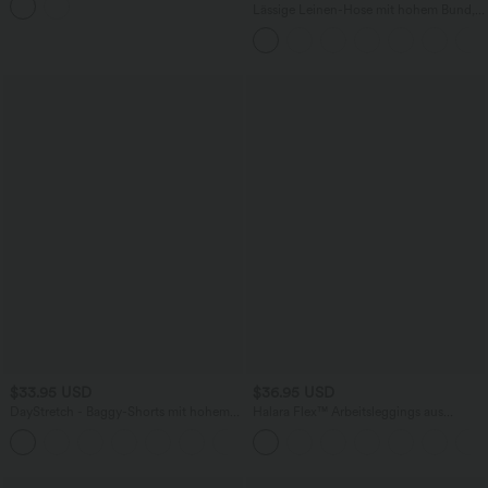
Lässige Leinen-Hose mit hohem Bund,
Kordelzug, weitem Bein und Taschen
$33.95 USD
$36.95 USD
DayStretch - Baggy-Shorts mit hohem
Halara Flex™ Arbeitsleggings aus
Bund und Seitentaschen - 17,8 cm
elastischem Strick-Denim mit hohem
+4
Bund und mehreren Taschen