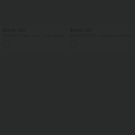
$33.95 USD
$27.95 USD
Softlyzero™ Airy - 2-in-1 Yoga-Shorts
SoftlyZero™ Airy - Super hoch taillierte
mit superhohem Bund, mehreren
2-in-1-Yoga-Shorts mit Gesäßtasche
+10
Taschen und InstantCool - 22,9 cm
und Seitentasche-längere Länge