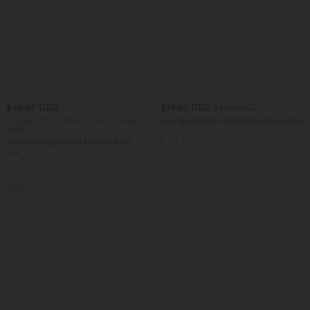
$48.95 USD
$19.95 USD
$37.95 USD
2 Stück -10%, 3 Stück -15%, 4 Stück
Lounge-Hemd mit Brusttasche, kurzen
-20%
Ärmeln und Streifen
Ärmelloses, gerafftes Midikleid mit
eckigem Ausschnitt, integriertem BH
und überkreuztem Rückendesign
Sale