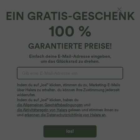
EIN GRATIS-GESCHENK
100 %
GARANTIERTE PREISE!
Einfach deine E-Mail-Adresse eingeben,
um das Glücksrad zu drehen.
Hoppla!
Wir können die von Ihnen gesuchte Seite nicht
Indem du auf „los!“ klicken, stimmen du zu, Marketing-E-Mails
finden.
über Halara zu erhalten. du können Ihre Zustimmung jederzeit
widerrufen.
Indem du auf „los!“ klicken, haben du
Mehr einkaufen
die Allgemeinen Geschäftsbedingungen
und
die Aktivitätsregeln von Halara
gelesen und stimmen ihnen zu
und
erkennen die Datenschutzrichtlinie von Halara an
.
los!