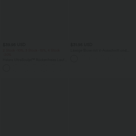
$39.95 USD
$31.95 USD
2 Stück -10%, 3 Stück -15%, 4 Stück
Lässige Bluse mit V-Ausschnitt und
-20%
kurzen Puffärmeln
Halara UltraSculpt™ Rückenfreies Lauf-
Tanktop mit U-Ausschnitt und
+11
überkreuztem, abgerundetem Saum