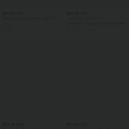
$67.95 USD
$42.95 USD
Ärmelloser Jumpsuit mit U-Boot-
2 für 69 €, 3 für 99 €
Ausschnitt, Seitentaschen, seitlichen
DayStretch - Lässige Hose mit hohem
+8
Bindebändern, Streifen und InstantCool
Bund, Seitentaschen und Barrel-Leg
- Easy Peezy Edition
$33.95 USD
$31.95 USD