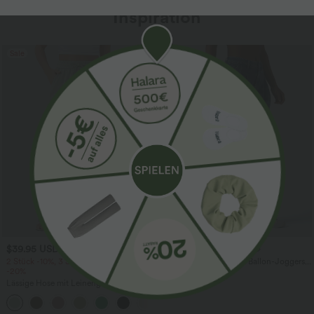
Inspiration
Sale
$39.95 USD
$61.95 USD
$67.95 USD
2 Stück -10%, 3 Stück -15%, 4 Stück
Halara Flex™ - Lässige Ballon-Joggers
-20%
aus Denim mit mittelhohem Bund und
mehreren Taschen
Lässige Hose mit Leinengefühl, hoher
Taille, Kordelzug an der Seite und
+15
weitem Bein