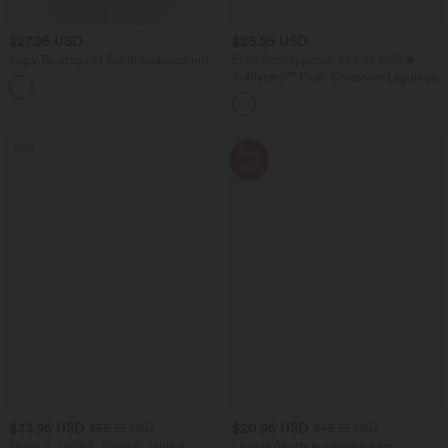
$27.95 USD
$25.95 USD
Yoga-Tanktop mit Rundhalsausschnitt,
Extra Schnäppchen $23.49 USD
Rüschen und InstantCool
Softlyzero™ Plush Crossover Leggings
+16
mit Taschen
Sale
Sale
-52%
$33.95 USD
$20.95 USD
$36.95 USD
$43.95 USD
Nimm 3, zahle 2; nimm 6, zahle 4
Lässige Shorts aus elastischem