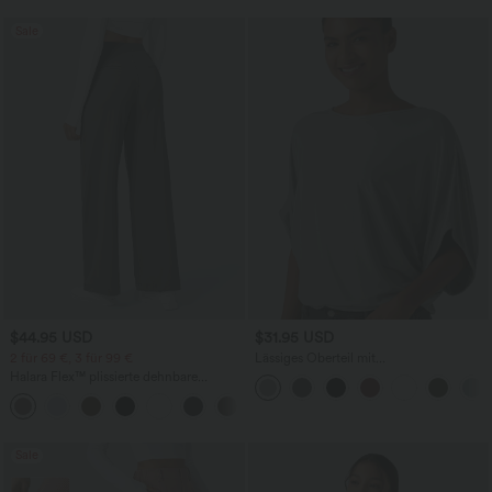
Sale
$44.95 USD
$31.95 USD
2 für 69 €, 3 für 99 €
Lässiges Oberteil mit
Rundhalsausschnitt und
Halara Flex™ plissierte dehnbare
Fledermausärmeln
Stoffhose mit hohem Bund,
+23
Seitentaschen und geradem Bein
Sale