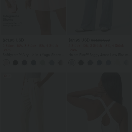
$31.95 USD
$61.95 USD
$64.95 USD
2 Stück -10%, 3 Stück -15%, 4 Stück
2 Stück -10%, 3 Stück -15%, 4 Stück
-20%
-20%
Softlyzero™ Airy - 2-in-1 Yoga-Shorts
Halara Flex™ Baggy Jeans Low Rise mit
mit superhohem Bund, mehreren
Knopf und Reißverschluss, mehreren
+23
Taschen und InstantCool - 17,78 cm
Taschen, weitem Bein
Sale