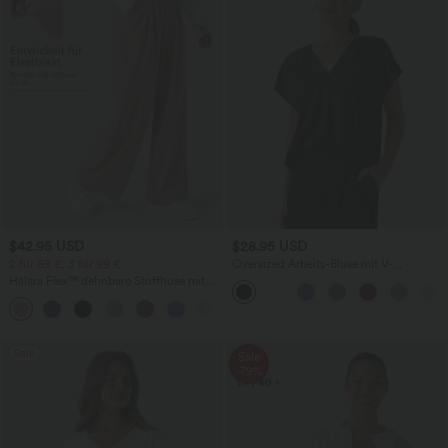
$42.95 USD
$28.95 USD
2 für 69 €, 3 für 99 €
Oversized Arbeits-Bluse mit V-
Ausschnitt und kurzen Ärmeln -
Halara Flex™ dehnbare Stoffhose mit
knitterfrei
hohem Bund, Waffelmuster,
+20
Seitentaschen und weitem Bein
Sale
Sale
-79%