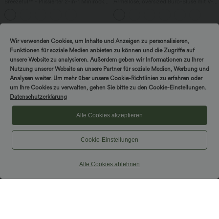
Breezeful™ - Plissierter 2-in-1 Minirock
Ärmellose, oversized Büro-Bluse mit V-
mit hohem Bund, Taschen und
Ausschnitt - knitterfrei
asymmetrischem Saum -
schnelltrocknend, extralang
Sale
Wir verwenden Cookies, um Inhalte und Anzeigen zu personalisieren,
Funktionen für soziale Medien anbieten zu können und die Zugriffe auf
unsere Website zu analysieren. Außerdem geben wir Informationen zu Ihrer
Nutzung unserer Website an unsere Partner für soziale Medien, Werbung und
Analysen weiter. Um mehr über unsere Cookie-Richtlinien zu erfahren oder
um Ihre Cookies zu verwalten, gehen Sie bitte zu den Cookie-Einstellungen.
Datenschutzerklärung
Alle Cookies akzeptieren
Cookie-Einstellungen
Alle Cookies ablehnen
$27.95 USD
$39.95 USD
2 Stück -10%, 3 Stück -15%, 4 Stück
Halara Flex™ Dehnbare Stoffhose mit
-20%
hohem Bund und Seitentasche hinten
Everyday Softlyzero™ Airy Crossover 2-
in-1-Mini-Tennisrock mit Seitentaschen-
+25
Lucid