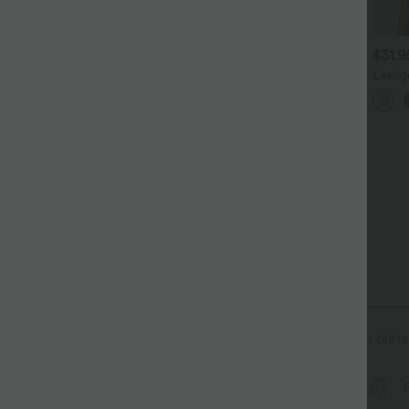
$36.95 USD
$44.95 USD
$31.
ückenfreies Yoga-Tanktop
2 für 69 €, 3 für 99 €
Lässig
it U-Ausschnitt,
Rundh
Halara Flex™ plissierte
+4
berkreuzten Trägern und
Flede
dehnbare Stoffhose mit
bgerundetem Saum
+27
hohem Bund, Seitentaschen
und geradem Bein
 Stoff, der schnell trocknet, um zusätzlichen Komfort zu biete
Ultraleichtgewicht
schnelltrocknend