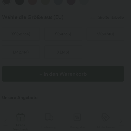
Wähle die Größe aus
(EU)
Größentabelle
XS
(
32/34
)
S
(
34/36
)
M
(
38/40
)
L
(
42/44
)
XL
(
46
)
+ In den Warenkorb
Unsere Angebote
Gratis
Lieferung
Rückgabe
Gutscheine
Li
Geschenk