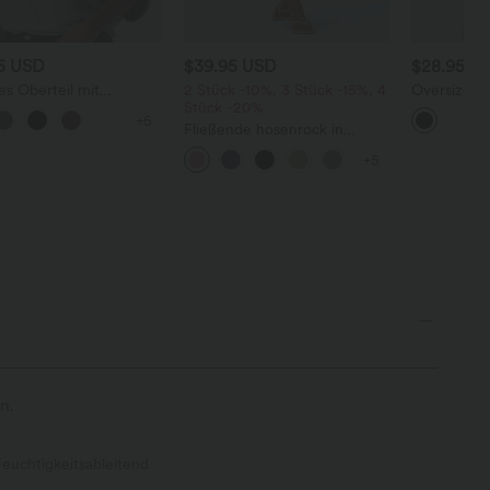
95 USD
$39.95 USD
$28.95 U
es Oberteil mit
2 Stück -10%, 3 Stück -15%, 4
Oversized A
alsausschnitt und
Stück -20%
V-Ausschni
+5
rmausärmeln
Ärmeln - kn
Fließende hosenrock in
Leinenoptik mit mittelhohem
+5
Bund, Seitentaschen und
weitem Bein
n.
Feuchtigkeitsableitend