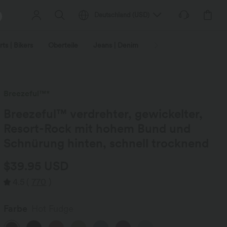
Deutschland
(
USD
)
ts | Bikers
Oberteile
Jeans | Denim
Leggings
Plus-Size
Breezeful™*
Breezeful™ verdrehter, gewickelter,
Resort-Rock mit hohem Bund und
Schnürung hinten, schnell trocknend
$39.95 USD
4.5
(
770
)
Farbe
Hot Fudge