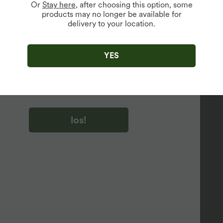
Or
Stay here
, after choosing this option, some
products may no longer be available for
delivery to your location.
u auf „los!“ klicken, stimmen du zu, Marketing-E-Mails über
zu erhalten. du können Ihre Zustimmung jederzeit widerrufen.
YES
u auf „los!“ klicken, haben du
lgemeinen Geschäftsbedingungen
und
ivitätsregeln von Halara
gelesen und stimmen ihnen zu und
n die Datenschutzrichtlinie von Halara an
.
los!