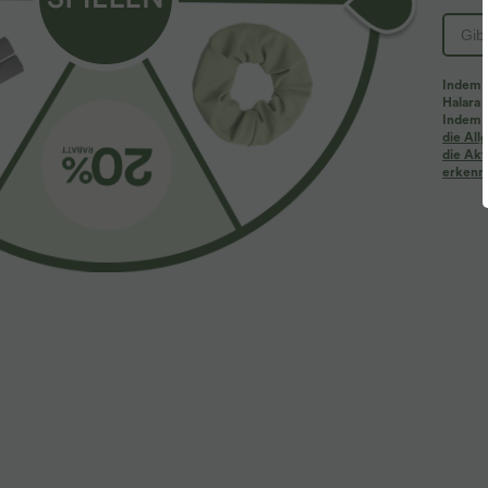
Indem d
Halara 
Indem d
die Al
die Akt
erkenne