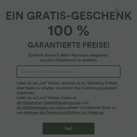
EIN GRATIS-GESCHENK
100 %
GARANTIERTE PREISE!
Einfach deine E-Mail-Adresse eingeben,
um das Glücksrad zu drehen.
Hoppla!
Wir können die von Ihnen gesuchte Seite nicht
Indem du auf „los!“ klicken, stimmen du zu, Marketing-E-Mails
finden.
über Halara zu erhalten. du können Ihre Zustimmung jederzeit
widerrufen.
Indem du auf „los!“ klicken, haben du
Mehr einkaufen
die Allgemeinen Geschäftsbedingungen
und
die Aktivitätsregeln von Halara
gelesen und stimmen ihnen zu
und
erkennen die Datenschutzrichtlinie von Halara an
.
los!