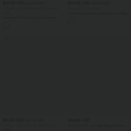
$42.95 USD
$44.95 USD
$50.95 USD
$48.95 USD
2 Stück -10%, 3 Stück -15%, 4 Stück
2 für 69 €, 3 für 99 €
-20%
Schmal zulaufende Golfhose aus Krepp
Jumpsuit mit V-Ausschnitt, kurzen
mit hohem Bund und Seitentaschen
Ärmeln, plissierten Seitentaschen und
+5
weitem Bein, fließendem Waffelmuster
Sale
$61.95 USD
$44.95 USD
$64.95 USD
2 Stück -10%, 3 Stück -15%, 4 Stück
Halara Flex™ - Lässige Baggy-Denim-
-20%
Shorts mit hohem Crossover-Bund und