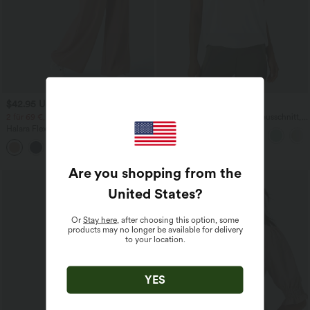
$42.95 USD
$27.95 USD
2 für 69 €, 3 für 99 €
Yoga-Tanktop mit Rundhalsausschnitt,
Rüschen und InstantCool
Halara Flex™ dehnbare Stoffhose mit
hohem Bund, Waffelmuster,
+20
Seitentaschen und weitem Bein
Are you shopping from the
United States
?
Or
Stay here
, after choosing this option, some
products may no longer be available for delivery
to your location.
YES