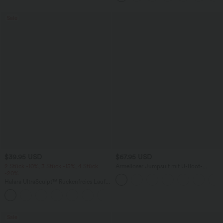
Sale
$39.95 USD
$67.95 USD
2 Stück -10%, 3 Stück -15%, 4 Stück
Ärmelloser Jumpsuit mit U-Boot-
-20%
Ausschnitt, Seitentaschen, seitlichen
Bindebändern, Streifen und InstantCool
Halara UltraSculpt™ Rückenfreies Lauf-
- Easy Peezy Edition
Tanktop mit U-Ausschnitt und
+11
überkreuztem, abgerundetem Saum
Sale