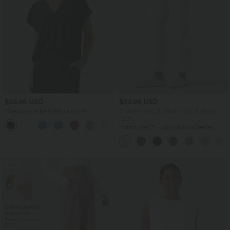
$28.95 USD
$33.95 USD
Oversized Arbeits-Bluse mit V-
2 Stück -10%, 3 Stück -15%, 4 Stück
Ausschnitt und kurzen Ärmeln -
-20%
+1
knitterfrei
Halara Flex™ - Schmal zulaufende
Bürohose mit hohem Bund,
Seitentaschen und Waffelstoff
Sale