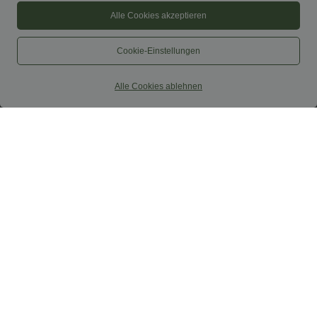
Alle Cookies akzeptieren
Cookie-Einstellungen
Alle Cookies ablehnen
$48.95 USD
$38.95 USD
$42.95 USD
2 Stück -10%, 3 Stück -15%, 4 Stück
2 Stück -10%, 3 Stück -15%, 4 Stück
-20%
-20%
Ärmelloses, gerafftes Midikleid mit
Capri-Hose mit hohem Bund und
eckigem Ausschnitt, integriertem BH
Seitentaschen - leinenähnliches Material
und überkreuztem Rückendesign
Sale