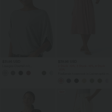
$31.95 USD
$39.95 USD
Lässiges Oberteil mit
2 Stück -10%, 3 Stück -15%, 4 Stück
Rundhalsausschnitt und
-20%
+1
Fledermausärmeln
Fließende hosenrock in Leinenoptik mit
mittelhohem Bund, Seitentaschen und
weitem Bein
Sale