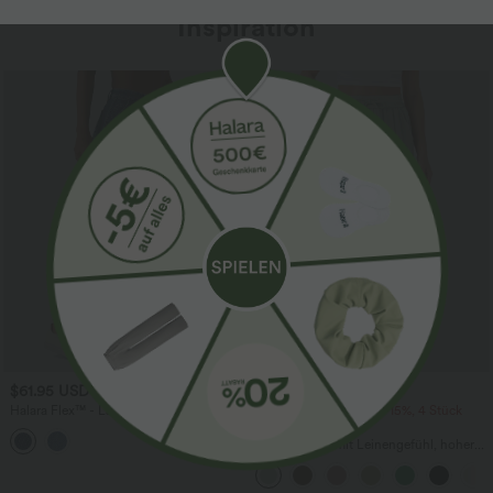
Inspiration
Sale
$61.95 USD
$39.95 USD
$67.95 USD
Halara Flex™ - Lässige Ballon-Joggers
2 Stück -10%, 3 Stück -15%, 4 Stück
aus Denim mit mittelhohem Bund und
-20%
mehreren Taschen
Lässige Hose mit Leinengefühl, hoher
Taille, Kordelzug an der Seite und
weitem Bein