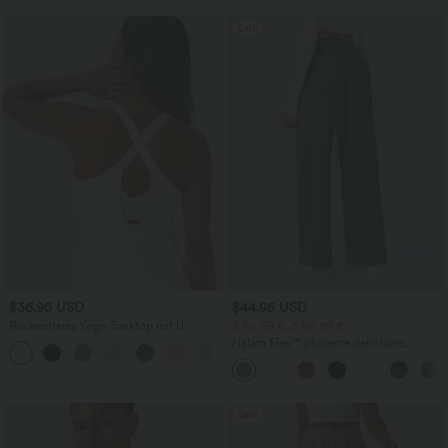
Sale
$36.95 USD
$44.95 USD
Rückenfreies Yoga-Tanktop mit U-
2 für 69 €, 3 für 99 €
Ausschnitt, überkreuzten Trägern und
Halara Flex™ plissierte dehnbare
abgerundetem Saum
Stoffhose mit hohem Bund,
Seitentaschen und geradem Bein
Sale