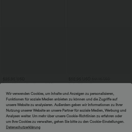
$25.95 USD
$52.95 USD
$61.95 USD
Extra Schnäppchen $23.49 USD
limited time sale
Softlyzero™ Plush Crossover Leggings
Lässiger, rückenfreier Jumpsuit mit
mit Taschen
Seitentaschen
Wir verwenden Cookies, um Inhalte und Anzeigen zu personalisieren,
+16
Funktionen für soziale Medien anbieten zu können und die Zugriffe auf
unsere Website zu analysieren. Außerdem geben wir Informationen zu Ihrer
Sale
Sale
Nutzung unserer Website an unsere Partner für soziale Medien, Werbung und
Analysen weiter. Um mehr über unsere Cookie-Richtlinien zu erfahren oder
um Ihre Cookies zu verwalten, gehen Sie bitte zu den Cookie-Einstellungen.
Datenschutzerklärung