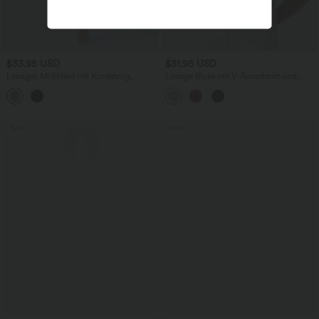
$33.95 USD
$31.95 USD
Lässiges Midikleid mit Kordelzug,
Lässige Bluse mit V-Ausschnitt und
Schlitz und geschwungenem Saum
kurzen Puffärmeln
Sale
Sale