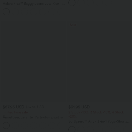
mehreren Taschen
Halara Flex™ Baggy Jeans Low Rise mit
Knopf und Reißverschluss, mehreren
+5
Taschen, weitem Bein
Sale
$57.95 USD
$31.95 USD
$67.95 USD
limited time sale
2 Stück -10%, 3 Stück -15%, 4 Stück
-20%
Ärmelloser, geraffter Party-Jumpsuit mit
V-Ausschnitt, Seitentaschen und
Softlyzero™ Airy - 2-in-1 Yoga-Shorts
+7
unsichtbarem Reißverschluss - pipi-
mit superhohem Bund, mehreren
praktisch
Taschen und InstantCool - 17,78 cm