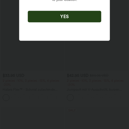
YES
$33.95 USD
$42.95 USD
$50.95 USD
2 pieces -10%, 3 pieces -15%, 4 pieces
2 pieces -10%, 3 pieces -15%, 4 pieces
-20%
-20%
Halara Flex™ - Schmal zulaufende
Jumpsuit mit V-Ausschnitt, kurzen
Bürohose mit hohem Bund,
Ärmeln, plissierten Seitentaschen und
+8
Seitentaschen und Waffelstoff
weitem Bein, fließendem Waffelmuster
SALE