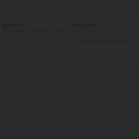
$42.95 USD
$44.95 USD
Hoch taillierter, fließender 2-in-1-Midi-
2 pieces -10%, 3 pieces -15%, 4 pieces
Tanzrock mit Seitentasche
-20%
Lässige Cordhose mit mittelhohem
Bund, Reißverschluss und Seitentaschen