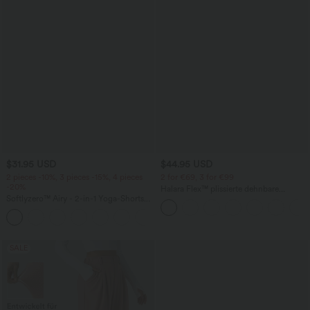
$31.95 USD
$44.95 USD
2 pieces -10%, 3 pieces -15%, 4 pieces
2 for €69, 3 for €99
-20%
Halara Flex™ plissierte dehnbare
Softlyzero™ Airy - 2-in-1 Yoga-Shorts
Stoffhose mit hohem Bund,
mit superhohem Bund, mehreren
Seitentaschen und geradem Bein
+23
Taschen und InstantCool - 17,78 cm
SALE