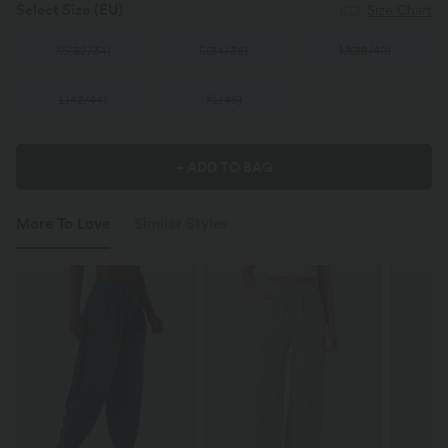
Select Size
(EU)
Size Chart
XS
(
32/34
)
S
(
34/36
)
M
(
38/40
)
L
(
42/44
)
XL
(
46
)
+ ADD TO BAG
More To Love
Similar Styles