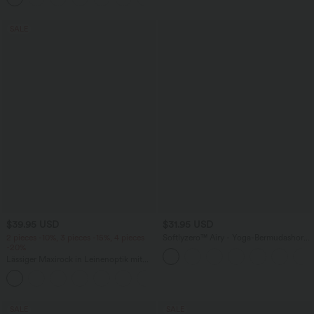
SALE
$39.95 USD
$31.95 USD
2 pieces -10%, 3 pieces -15%, 4 pieces
Softlyzero™ Airy - Yoga-Bermudashorts
-20%
mit hohem Bund, mehreren Taschen
und InstantCool
Lässiger Maxirock in Leinenoptik mit
hohem Bund und Kordelzug
SALE
SALE