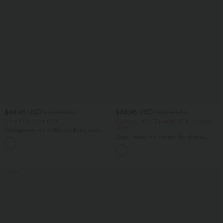
$44.95 USD
$38.95 USD
$48.95 USD
$42.95 USD
2 for €69, 3 for €99
2 pieces -10%, 3 pieces -15%, 4 pieces
-20%
Schlaghose mit mittlerem Bund und
seitlichen Reißverschlusstaschen
Capri-Hose mit hohem Bund und
+12
Seitentaschen - leinenähnliches Material
SALE