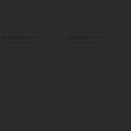
$44.95 USD
$57.95 USD
$48.95 USD
$67.95 USD
2 for €69, 3 for €99
limited time sale
Schmal zulaufende Golfhose aus Krepp
Ärmelloser, geraffter Party-Jumpsuit mit
mit hohem Bund und Seitentaschen
V-Ausschnitt, Seitentaschen und
unsichtbarem Reißverschluss - pipi-
praktisch
SALE
SALE