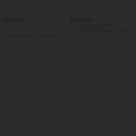
$39.95 USD
$25.95 USD
2 pieces -10%, 3 pieces -15%, 4 pieces
Extra bargain $23.49 USD
-20%
Softlyzero™ Plush Crossover Leggings
Halara UltraSculpt™ Rückenfreies Lauf-
mit Taschen
Tanktop mit U-Ausschnitt und
+11
überkreuztem, abgerundetem Saum