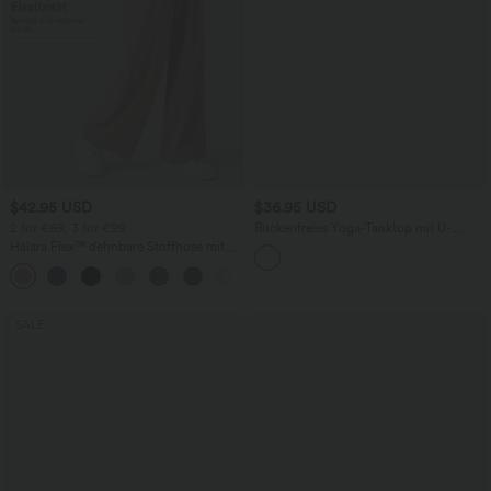
$42.95 USD
$36.95 USD
2 for €69, 3 for €99
Rückenfreies Yoga-Tanktop mit U-
Ausschnitt, überkreuzten Trägern und
Halara Flex™ dehnbare Stoffhose mit
abgerundetem Saum
hohem Bund, Waffelmuster,
+20
Seitentaschen und weitem Bein
SALE