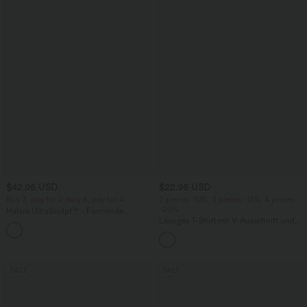
$42.95 USD
$22.95 USD
Buy 3, pay for 2; buy 6, pay for 4
2 pieces -10%, 3 pieces -15%, 4 pieces
-20%
Halara UltraSculpt™ - Formende
Workout-Leggings mit hohem Bund,
Lässiges T-Shirt mit V-Ausschnitt und
+13
Seitentaschen, Booty-Scrunch und
kurzen Ärmeln
Bauchkontrolle
SALE
SALE