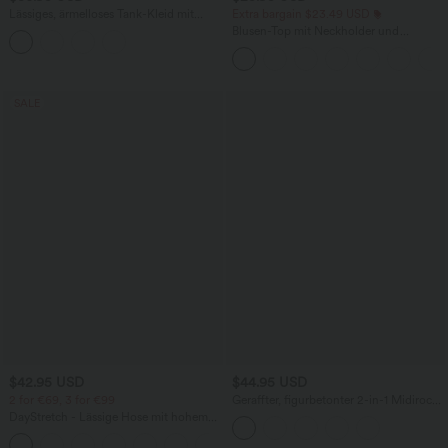
Lässiges, ärmelloses Tank-Kleid mit
Extra bargain $23.49 USD
Rundhalsausschnitt und Seitentaschen
Blusen-Top mit Neckholder und
Schlüssellochausschnitt, plissiert,
ärmellos, abgerundeter Saum
SALE
$42.95 USD
$44.95 USD
2 for €69, 3 for €99
Geraffter, figurbetonter 2-in-1 Midirock
aus Kunstleder mit hohem Bund und
DayStretch - Lässige Hose mit hohem
abgerundetem Saum
Bund, Seitentaschen und Barrel-Leg
+5