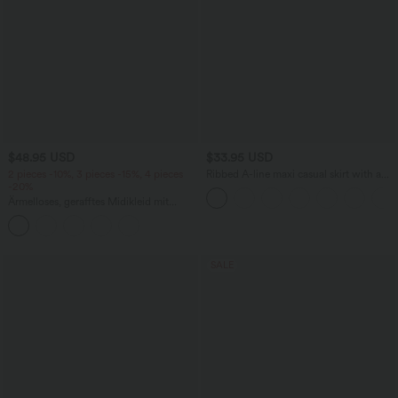
$48.95 USD
$33.95 USD
2 pieces -10%, 3 pieces -15%, 4 pieces
Ribbed A-line maxi casual skirt with a
-20%
high waistband and a slit at the hem.
Ärmelloses, gerafftes Midikleid mit
eckigem Ausschnitt, integriertem BH
und überkreuztem Rückendesign
SALE