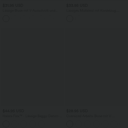
$31.95 USD
$33.95 USD
Lässige Bluse mit V-Ausschnitt und
Lässiges Midikleid mit Kordelzug,
kurzen Puffärmeln
Schlitz und geschwungenem Saum
$44.95 USD
$28.95 USD
Halara Flex™ - Lässige Baggy-Denim-
Oversized Arbeits-Bluse mit V-
Shorts mit hohem Crossover-Bund und
Ausschnitt und kurzen Ärmeln -
mehreren Taschen
knitterfrei