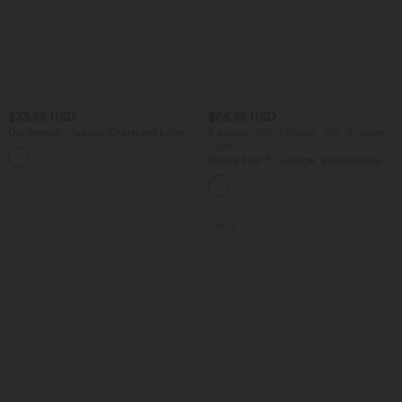
$33.95 USD
$56.95 USD
DayStretch - Arbeits-Shorts mit hohem
2 pieces -10%, 3 pieces -15%, 4 pieces
Bund, Seitentaschen und weitem Bein
-20%
+11
Halara Flex™ - Lässige, gewaschene
Baggy-Jeans aus drapiertem Lyocell mit
mittelhohem Bund, mehreren Taschen
und weitem Bein
SALE