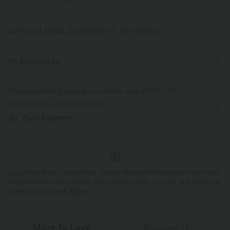
PRODUCT ID: 02715660
Soft and Sleek, SoftlyZero™ Airy Fabric
Feel like you're floating on air with our super-soft fabric that's cool to
touch.
Fit & Features
Four-way stretch
Breathable
Easy Peezy
Built-in Shorts
Built-in Bra
Free standard shipping on orders over
$77.37 USD
Easy returns within 30 days
Hidden Pockets
Sweetheart
Pull-on
Dance
Feels cool to the touch
Soft and sleek
Easy Payment
Mini
Sleeveless
High Stretch
Four-Way Stretch
Moisture-wicking
Cami Dress
Logo has been integrated, some styles/colourways may vary.
It's possible some items you receive may or may not have the
brand logo.
Learn More
More To Love
Reviews(12)