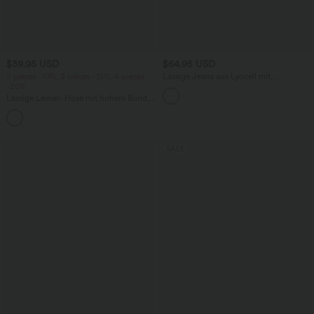
$39.95 USD
$64.95 USD
2 pieces -10%, 3 pieces -15%, 4 pieces
Lässige Jeans aus Lyocell mit
-20%
mittelhohem Bund, mehreren Taschen
und Kordelzug
Lässige Leinen-Hose mit hohem Bund,
Kordelzug, weitem Bein und Taschen
+5
SALE