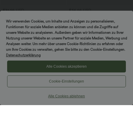
$31.95 USD
$36.95 USD
Ärmellose, oversized Büro-Bluse mit V-
Lässige, geraffte Shorts mit hohem
Ausschnitt - knitterfrei
Bund, mehreren Taschen und Poka-Dots
Wir verwenden Cookies, um Inhalte und Anzeigen zu personalisieren,
- 7,6 cm
Funktionen für soziale Medien anbieten zu können und die Zugriffe auf
unsere Website zu analysieren. Außerdem geben wir Informationen zu Ihrer
Nutzung unserer Website an unsere Partner für soziale Medien, Werbung und
Analysen weiter. Um mehr über unsere Cookie-Richtlinien zu erfahren oder
um Ihre Cookies zu verwalten, gehen Sie bitte zu den Cookie-Einstellungen.
Datenschutzerklärung
Alle Cookies akzeptieren
Cookie-Einstellungen
Alle Cookies ablehnen
$56.95 USD
$33.95 USD
Lässiger Jumpsuit mit U-Boot-
Lässiges, gerafftes 2-in-1 Cami-Top mit
Ausschnitt, Seitentaschen, kurzen
verstellbaren Trägern und integriertem