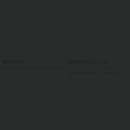
$56.95 USD
$33.95 USD
$36.95 USD
Ärmelloses Midikleid mit V-Ausschnitt,
Buy 3, pay for 2; buy 6, pay for 4
Seitentaschen und Reißverschluss
Halara UltraSculpt™ - Formende
Workout-Leggings mit hohem Bund,
Seitentaschen und Bauchkontrolle