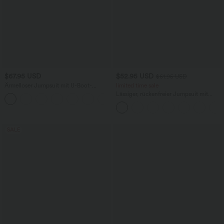
$67.95 USD
$52.95 USD
$61.95 USD
Ärmelloser Jumpsuit mit U-Boot-
limited time sale
Ausschnitt, Seitentaschen, seitlichen
Lässiger, rückenfreier Jumpsuit mit
+8
Bindebändern, Streifen und InstantCool
Seitentaschen
- Easy Peezy Edition
SALE