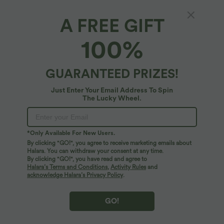
A FREE GIFT
SoftlyZero™ Airy*
100%
Rückenfreies 2-in-1-Minikleid mit
verstellbaren Trägern und ausgestelltem Bein,
Aktivkleid – Easy Peezy Edition
4.3
(
12
)
GUARANTEED PRIZES!
$48.95 USD
Just Enter Your Email Address To Spin
The Lucky Wheel.
*Only Available For New Users.
By clicking "GO!", you agree to receive marketing emails about
Halara. You can withdraw your consent at any time.
By clicking "GO!", you have read and agree to
Halara’s Terms and Conditions
,
Activity Rules
and
acknowledge Halara’s Privacy Policy
.
GO!