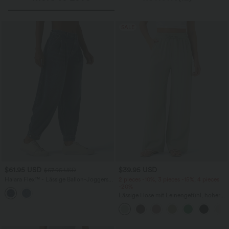
SALE
$61.95 USD
$39.95 USD
$67.95 USD
Halara Flex™ - Lässige Ballon-Joggers
2 pieces -10%, 3 pieces -15%, 4 pieces
aus Denim mit mittelhohem Bund und
-20%
mehreren Taschen
Lässige Hose mit Leinengefühl, hoher
Taille, Kordelzug an der Seite und
weitem Bein