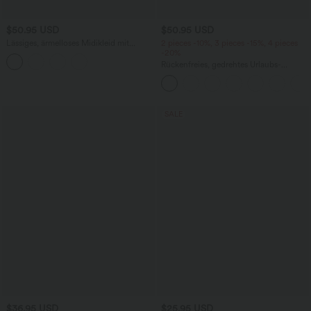
$50.95 USD
$50.95 USD
Lässiges, ärmelloses Midikleid mit
2 pieces -10%, 3 pieces -15%, 4 pieces
Rundhalsausschnitt, integriertem BH
-20%
und Rüschensaum
Rückenfreies, gedrehtes Urlaubs-
Maxikleid mit Seitentaschen und Schlitz
SALE
$36.95 USD
$25.95 USD