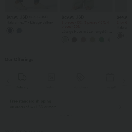
$61.95 USD
$39.95 USD
$44.95
$67.95 USD
Halara Flex™ - Lässige Ballon-
2 pieces -10%, 3 pieces -15%, 4
2 for €69
Joggers aus Denim mit
pieces -20%
Halara Fl
mittelhohem Bund und
Lässige Hose mit Leinengefühl,
Stoffhos
mehreren Taschen
hoher Taille, Kordelzug an der
Seitenta
Seite und weitem Bein
Our Offerings
Delivery
Return
Vouchers
Free gift
Free standard shipping
on orders of $77 USD or more