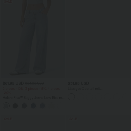
SALE
$61.95 USD
$31.95 USD
$64.95 USD
2 pieces -10%, 3 pieces -15%, 4 pieces
Lässiges Oberteil mit
-20%
Rundhalsausschnitt und
Fledermausärmeln
Halara Flex™ Baggy Jeans Low Rise mit
Knopf und Reißverschluss, mehreren
+5
Taschen, weitem Bein
SALE
SALE