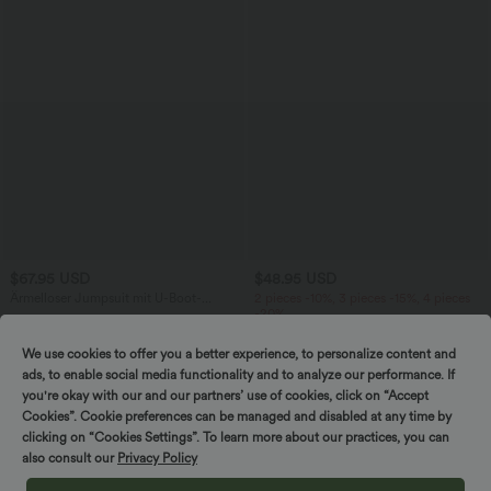
$67.95 USD
$48.95 USD
Ärmelloser Jumpsuit mit U-Boot-
2 pieces -10%, 3 pieces -15%, 4 pieces
Ausschnitt, Seitentaschen, seitlichen
-20%
+8
Bindebändern, Streifen und InstantCool
Ärmelloses, gerafftes Midikleid mit
- Easy Peezy Edition
eckigem Ausschnitt, integriertem BH
We use cookies to offer you a better experience, to personalize content and
und überkreuztem Rückendesign
ads, to enable social media functionality and to analyze our performance. If
you're okay with our and our partners’ use of cookies, click on “Accept
SALE
SALE
Cookies”. Cookie preferences can be managed and disabled at any time by
clicking on “Cookies Settings”. To learn more about our practices, you can
also consult our
Privacy Policy