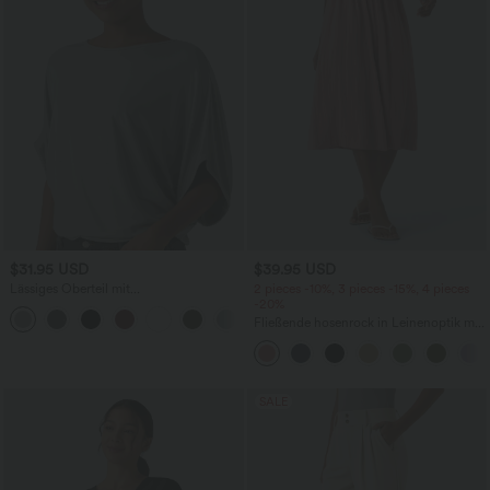
$31.95 USD
$39.95 USD
Lässiges Oberteil mit
2 pieces -10%, 3 pieces -15%, 4 pieces
Rundhalsausschnitt und
-20%
+1
Fledermausärmeln
Fließende hosenrock in Leinenoptik mit
mittelhohem Bund, Seitentaschen und
weitem Bein
SALE