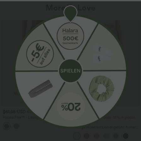
More To Love
SALE
$61.95 USD
$39.95 USD
$67.95 USD
Halara Flex™ - Lässige Ballon-Joggers
2 pieces -10%, 3 pieces -15%, 4 pieces
aus Denim mit mittelhohem Bund und
-20%
mehreren Taschen
Lässige Hose mit Leinengefühl, hoher
Taille, Kordelzug an der Seite und
weitem Bein