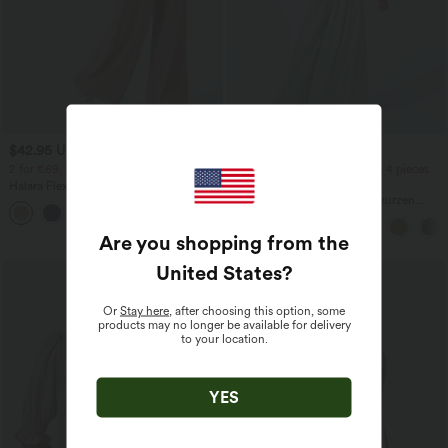
$42.95 USD
$42.95 USD
$50.95 USD
2 for €69, 3 for €99
2 pieces -10%, 3 pieces -15%, 4 pieces
-20%
Halara Flex™ dehnbare Stoffhose mit
hohem Bund, Waffelmuster,
Jumpsuit mit V-Ausschnitt, kurzen
+20
Seitentaschen und weitem Bein
Ärmeln, plissierten Seitentaschen und
weitem Bein, fließendem Waffelmuster
Are you shopping from the
United States
?
Or
Stay here
, after choosing this option, some
products may no longer be available for delivery
to your location.
YES