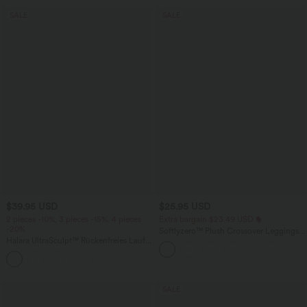
SALE
SALE
$39.95 USD
$25.95 USD
2 pieces -10%, 3 pieces -15%, 4 pieces
Extra bargain $23.49 USD
-20%
Softlyzero™ Plush Crossover Leggings
Halara UltraSculpt™ Rückenfreies Lauf-
mit Taschen
Tanktop mit U-Ausschnitt und
+11
überkreuztem, abgerundetem Saum
SALE