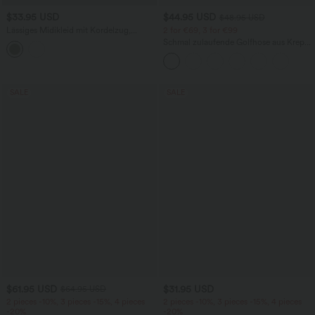
$33.95 USD
$44.95 USD
$48.95 USD
Lässiges Midikleid mit Kordelzug,
2 for €69, 3 for €99
Schlitz und geschwungenem Saum
Schmal zulaufende Golfhose aus Krepp
mit hohem Bund und Seitentaschen
SALE
SALE
$61.95 USD
$31.95 USD
$64.95 USD
2 pieces -10%, 3 pieces -15%, 4 pieces
2 pieces -10%, 3 pieces -15%, 4 pieces
-20%
-20%