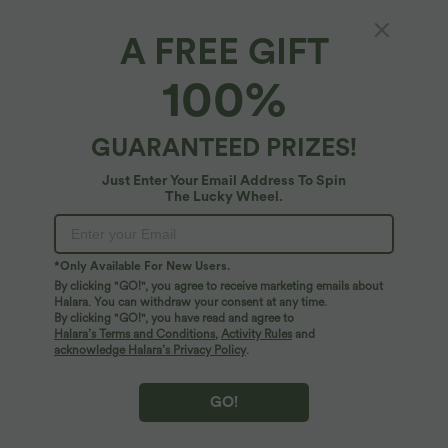
A FREE GIFT
100%
GUARANTEED PRIZES!
Just Enter Your Email Address To Spin
The Lucky Wheel.
Oops!
We can't seem to find the page you're looking for.
*Only Available For New Users.
By clicking "GO!", you agree to receive marketing emails about
Halara. You can withdraw your consent at any time.
By clicking "GO!", you have read and agree to
Shop More
Halara’s Terms and Conditions
,
Activity Rules
and
acknowledge Halara’s Privacy Policy
.
GO!