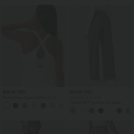
SALE
$36.95 USD
$44.95 USD
Rückenfreies Yoga-Tanktop mit U-
2 for €69, 3 for €99
Ausschnitt, überkreuzten Trägern und
Halara Flex™ plissierte dehnbare
abgerundetem Saum
Stoffhose mit hohem Bund,
Seitentaschen und geradem Bein
SALE