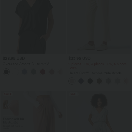
$28.95 USD
$33.95 USD
Oversized Arbeits-Bluse mit V-
2 pieces -10%, 3 pieces -15%, 4 pieces
Ausschnitt und kurzen Ärmeln -
-20%
+1
knitterfrei
Halara Flex™ - Schmal zulaufende
Bürohose mit hohem Bund,
Seitentaschen und Waffelstoff
SALE
SALE