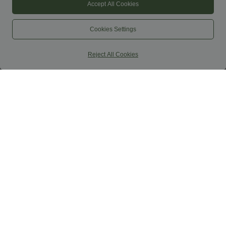
Accept All Cookies
Cookies Settings
Reject All Cookies
$38.95 USD
$44.95 USD
$42.95 USD
$48.95 USD
2 pieces -10%, 3 pieces -15%, 4 pieces
2 for €69, 3 for €99
-20%
Schlaghose mit mittlerem Bund und
Capri-Hose mit hohem Bund und
seitlichen Reißverschlusstaschen
Seitentaschen - leinenähnliches Material
+7