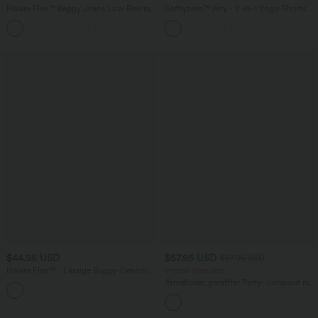
Halara Flex™ Baggy Jeans Low Rise mit
Softlyzero™ Airy - 2-in-1 Yoga-Shorts
Knopf und Reißverschluss, mehreren
mit superhohem Bund, mehreren
+5
Taschen, weitem Bein
Taschen und InstantCool - 17,78 cm
$44.95 USD
$57.95 USD
$67.95 USD
Halara Flex™ - Lässige Baggy-Denim-
limited time sale
Shorts mit hohem Crossover-Bund und
Ärmelloser, geraffter Party-Jumpsuit mit
mehreren Taschen
V-Ausschnitt, Seitentaschen und
unsichtbarem Reißverschluss - pipi-
praktisch