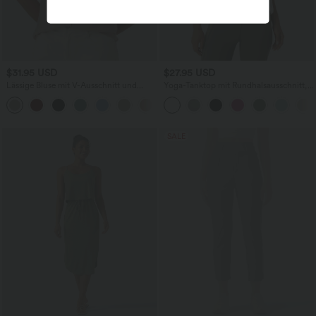
$31.95 USD
$27.95 USD
Lässige Bluse mit V-Ausschnitt und
Yoga-Tanktop mit Rundhalsausschnitt,
kurzen Puffärmeln
Rüschen und InstantCool
SALE