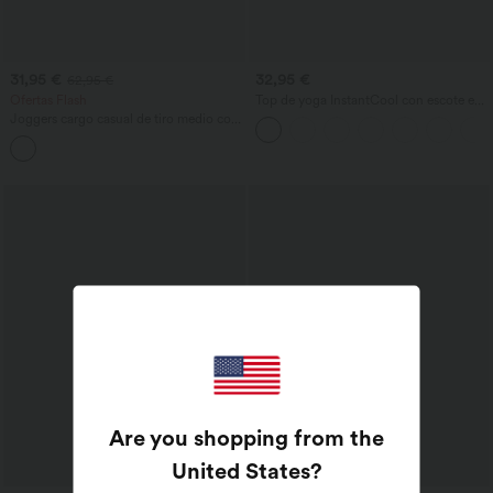
31,95 €
32,95 €
62,95 €
Ofertas Flash
Top de yoga InstantCool con escote en
U y bajo curvado - UPF50+
Joggers cargo casual de tiro medio con
bolsillos con cremallera
Are you shopping from the
United States
?