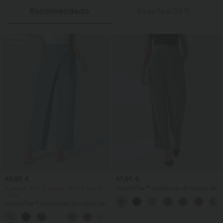
Recomendado
Reseñas(391)
Rebajas
49,95 €
47,95 €
2 piezas -10%, 3 piezas -15%, 4 piezas
Halara Flex™ pantalones de trabajo de
-20%
talle alto con bolsillo con cremallera,
fruncidos y pernera recta
Halara Flex™ pantalones de trabajo de
cintura alta con lazo lateral y pernera
+5
ancha