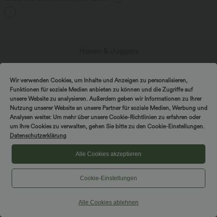
espalda descubierta con tiras cruzadas,
escote cuadrado, sin mangas, fruncido,
con sujetador incorporado, de caída
fluida.
Hosen & Joggers
Kleider
Wir verwenden Cookies, um Inhalte und Anzeigen zu personalisieren,
Shorts y bikers
Funktionen für soziale Medien anbieten zu können und die Zugriffe auf
unsere Website zu analysieren. Außerdem geben wir Informationen zu Ihrer
Mezclilla
Nutzung unserer Website an unsere Partner für soziale Medien, Werbung und
Leggings
Analysen weiter. Um mehr über unsere Cookie-Richtlinien zu erfahren oder
um Ihre Cookies zu verwalten, gehen Sie bitte zu den Cookie-Einstellungen.
Tops
Datenschutzerklärung
Röcke
Alle Cookies akzeptieren
Monos
Cookie-Einstellungen
Tallas grandes
Chaquetas y blazers
Alle Cookies ablehnen
Trajes de baño