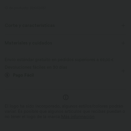
ID de producto: 02643487
Corte y características
Cintura plana
Con bolsillos
Diseño con pliegues
Materiales y cuidados
Cierre con cremallera
Oficina
Hasta el suelo
Envío estándar gratuito en pedidos superiores a
69,00 €
Tiro alto
Pierna recta
Elasticidad media
Devoluciones fáciles en 30 días
Pago Fácil
Elástico en 4 direcciones
El logo ha sido incorporado, algunos estilos/colores podrán
variar. Es posible que algunos artículos que recibas puedan o
no tener el logo de la marca.
Más información