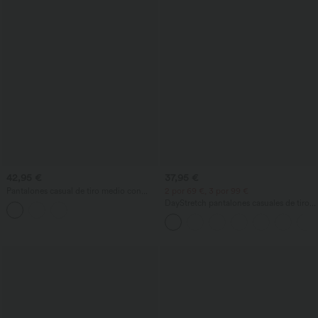
42,95 €
37,95 €
Pantalones casual de tiro medio con
2 por 69 €, 3 por 99 €
bolsillos, pierna recta y resistentes al
DayStretch pantalones casuales de tiro
desgaste
alto con bolsillos y pernera recta