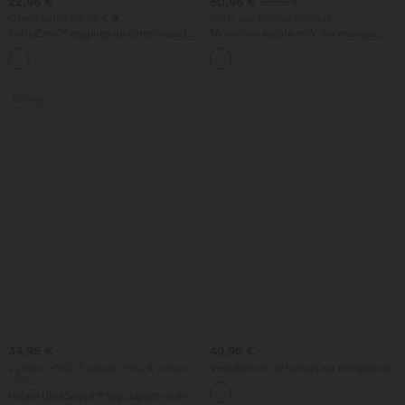
22,95 €
50,95 €
59,95 €
Oferta extra: 20,95 €
venta por tiempo limitado
SoftlyZero™ leggings de corte cruzado
Mono con escote en V, sin mangas,
con bolsillos, lisos
fruncido con bolsillos - Easy Peezy
+16
Rebajas
34,95 €
49,95 €
2 piezas -10%, 3 piezas -15%, 4 piezas
Vestido midi de trabajo sin mangas con
-20%
escote en V, cremallera bidireccional y
bolsillos.
Halara UltraSculpt™ top deportivo sin