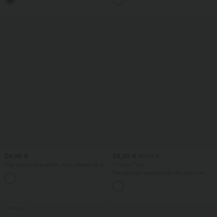
24,95 €
26,95 €
49,95 €
Top casual acanalado, con canesú en el
Ofertas Flash
escote, manga larga y corte slim.
Pantalones relajados de tiro alto con
bolsillos con cremallera y pernera ancha
Rebajas