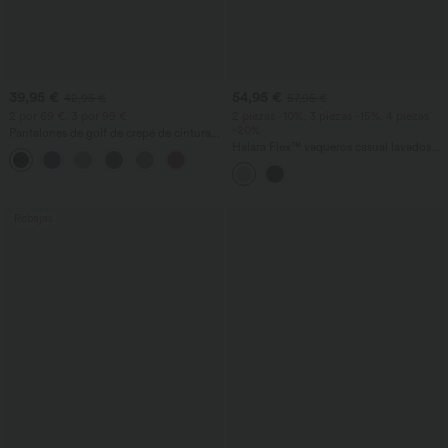
39,95 €
54,95 €
42,95 €
57,95 €
2 por 69 €, 3 por 99 €
2 piezas -10%, 3 piezas -15%, 4 piezas
-20%
Pantalones de golf de crepé de cintura
alta y pernera entallada con bolsillos
Halara Flex™ vaqueros casual lavados
asimétricos de tiro bajo con bolsillos
con cremallera, corte baggy y pierna
ancha
Rebajas