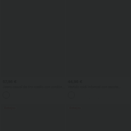
57,95 €
44,95 €
Jeans casual de tiro medio con cordón y
Vestido midi informal con escote
bolsillos
redondo, sujetador integrado, sin
mangas y bajo con volantes
Rebajas
Rebajas