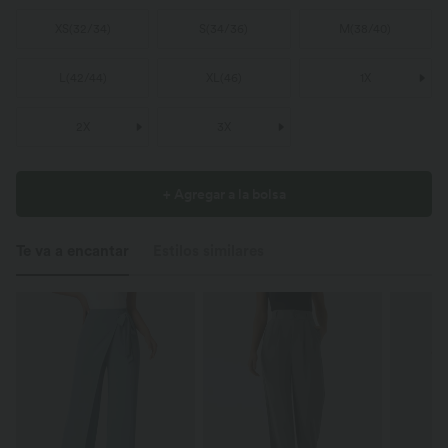
XS
(
32/34
)
S
(
34/36
)
M
(
38/40
)
L
(
42/44
)
XL
(
46
)
1X
2X
3X
+ Agregar a la bolsa
Te va a encantar
Estilos similares