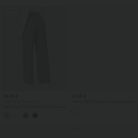
Rebajas
39,95 €
37,95 €
2 por 69 €, 3 por 99 €
Halara Flex™ DayStretch pantalones de
trabajo de cintura alta con bolsillos,
Halara Flex™ DayStretch pantalones de
largo al tobillo y corte cónico
trabajo de tiro alto, pernera recta y con
+23
bolsillos
Rebajas