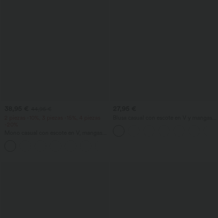
38,95 €
27,95 €
44,95 €
2 piezas -10%, 3 piezas -15%, 4 piezas
Blusa casual con escote en V y mangas
-20%
cortas abullonadas
Mono casual con escote en V, mangas
cortas, bolsillos laterales, pierna ancha y
+5
tejido waffle fluido