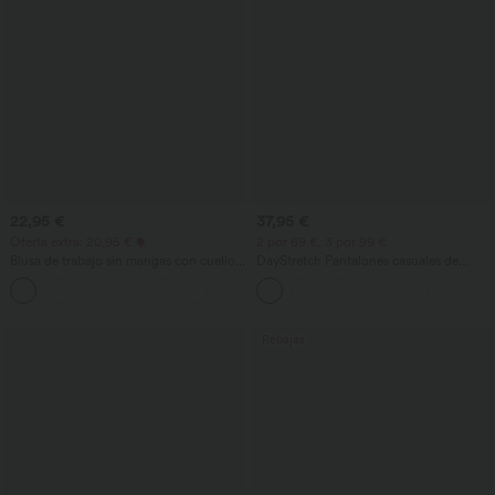
22,95 €
37,95 €
Oferta extra: 20,95 €
2 por 69 €, 3 por 99 €
Blusa de trabajo sin mangas con cuello
DayStretch Pantalones casuales de
halter, abertura en la espalda en forma
cintura alta con pernera tipo barril y
+3
de lágrima y bajo curvo
bolsillos
Rebajas