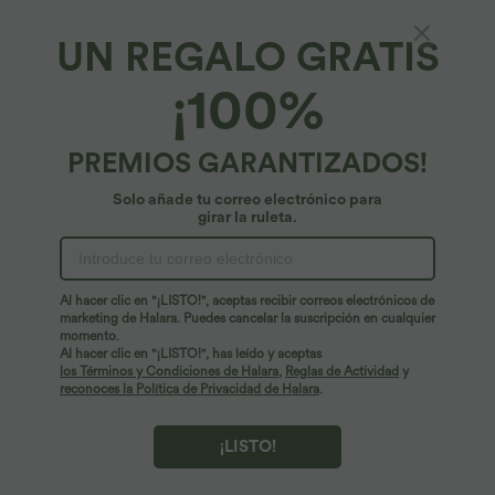
UN REGALO GRATIS
Halara Flex™ Pantalones de trabajo de
¡100%
cintura alta, pernera recta y con bolsillos con
cremallera
4.7
(
391
)
PREMIOS GARANTIZADOS!
54,95 €
Solo añade tu correo electrónico para
girar la ruleta.
Al hacer clic en "¡LISTO!", aceptas recibir correos electrónicos de
marketing de Halara. Puedes cancelar la suscripción en cualquier
momento.
Al hacer clic en "¡LISTO!", has leído y aceptas
los Términos y Condiciones de Halara
,
Reglas de Actividad
y
reconoces la Política de Privacidad de Halara
.
¡LISTO!