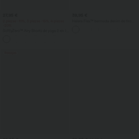
27,95 €
39,95 €
2 piezas -10%, 3 piezas -15%, 4 piezas
Halara Flex™ bermuda denim de tiro
-20%
alto con diseño cruzado, control de
abdomen, corte holgado y bolsillos
SoftlyZero™ Airy Shorts de yoga 2 en 1
InstantCool de talle súper alto, 7" con
+23
bolsillos
Rebajas