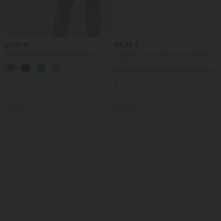
27,95 €
34,95 €
SoftlyZero™ bermudas para yoga,
2 piezas -10%, 3 piezas -15%, 4 piezas
ligeras y aireadas, de talle alto, con
-20%
+16
bolsillos y tecnología InstantCool
Falda maxi de cintura alta con cordón,
efecto lino, estilo casual
Rebajas
Rebajas