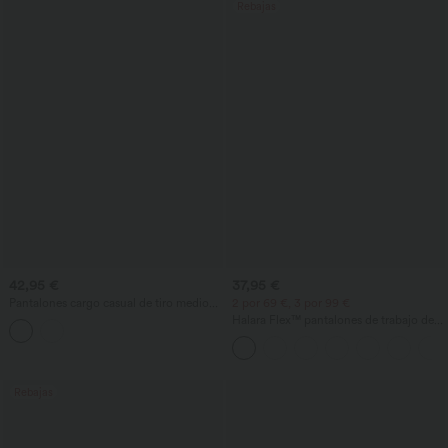
Rebajas
42,95 €
37,95 €
Pantalones cargo casual de tiro medio
2 por 69 €, 3 por 99 €
con cordón, pernera recta y bolsillos
Halara Flex™ pantalones de trabajo de
cintura alta con bolsillos, pernera ancha
y tejido waffle
Rebajas