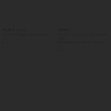
54,95 €
34,95 €
59,95 €
Halara Flex™ joggers estilo balloon
2 piezas -10%, 3 piezas -15%, 4 piezas
casual en denim de tiro medio con
-20%
bolsillos
Pantalones de tiro alto con cordón y
bolsillos, pernera ancha, holgados y de
estilo casual con tacto de lino.