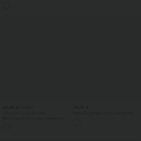
mangas con escote redondo y bajo
+11
curvo
46,95 €
59,95 €
54,95 €
venta por tiempo limitado
Mono de trabajo a rayas con escote
barco, sin mangas, lazo lateral, tacto
Mono casual sin mangas con espalda en
Cool Touch y bolsillos - Edición Easy
U y bolsillos
Peezy
+10