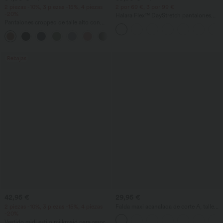
2 piezas -10%, 3 piezas -15%, 4 piezas
2 por 69 €, 3 por 99 €
-20%
Halara Flex™ DayStretch pantalones
Pantalones cropped de talle alto con
acampanados de trabajo de tiro medio
bolsillos con cremallera y efecto lino
con bolsillo lateral con cremallera
+7
Rebajas
42,95 €
29,95 €
2 piezas -10%, 3 piezas -15%, 4 piezas
Falda maxi acanalada de corte A, talle
-20%
alto y estilo casual
Vestido midi estilo milkmaid para resort,