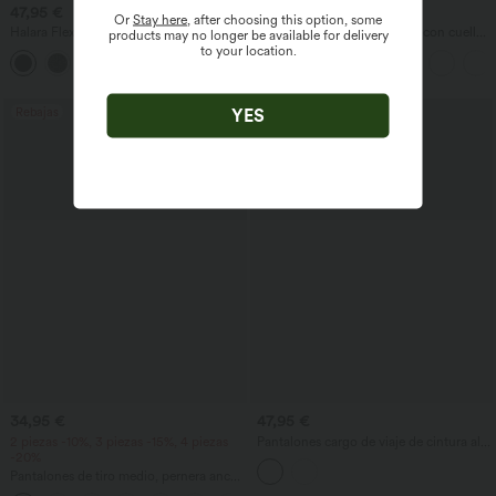
47,95 €
27,95 €
Or
Stay here
, after choosing this option, some
Halara Flex™ pantalones de trabajo de
Top casual de corte relajado con cuello
products may no longer be available for delivery
tiro alto, pernera recta, a cuadros, con
redondo y mangas murciélago.
to your location.
bolsillos
Rebajas
YES
34,95 €
47,95 €
2 piezas -10%, 3 piezas -15%, 4 piezas
Pantalones cargo de viaje de cintura alta
-20%
con bolsillos
Pantalones de tiro medio, pernera ancha
y fluida, efecto lino, con bolsillo