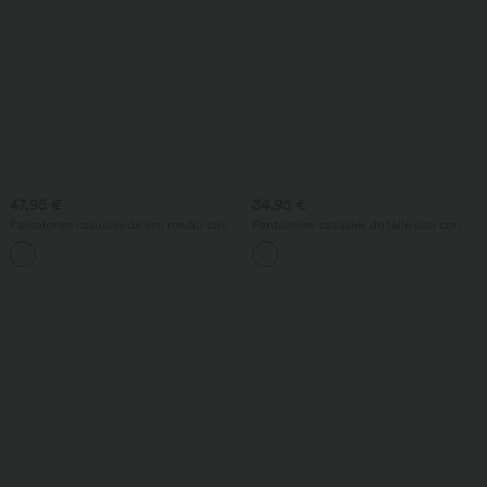
47,95 €
34,95 €
Pantalones casuales de tiro medio con
Pantalones casuales de talle alto con
bolsillos, drapeados, de pierna ancha y
control abdominal, pernera recta y
holgados
bolsillo