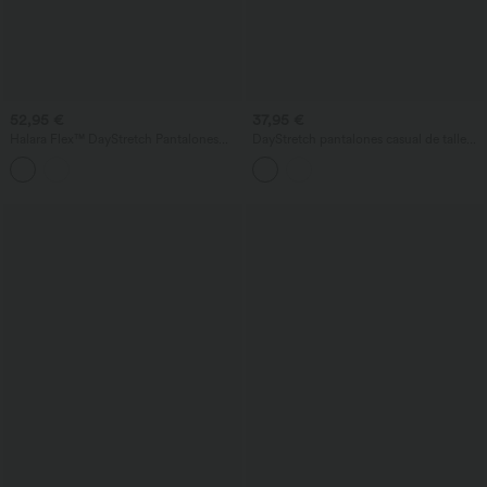
52,95 €
37,95 €
Halara Flex™ DayStretch Pantalones
DayStretch pantalones casual de talle
premamá de trabajo de tiro súper alto y
alto con bolsillos y pernera recta.
pernera recta con bolsillos