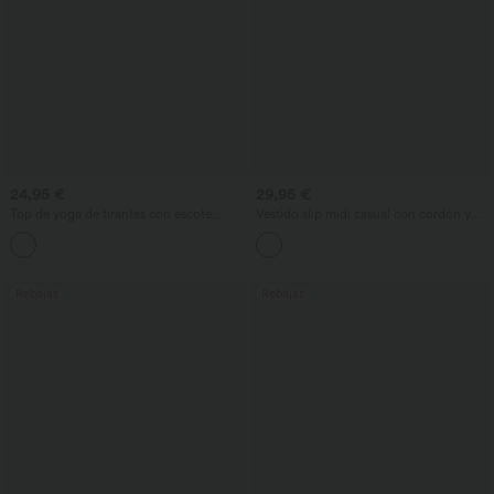
24,95 €
29,95 €
Top de yoga de tirantes con escote
Vestido slip midi casual con cordón y
redondo, fruncido y tacto fresco -
abertura curva en el bajo
+16
UPF50+
Rebajas
Rebajas