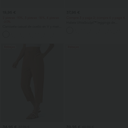
19,95 €
37,95 €
2 piezas -10%, 3 piezas -15%, 4 piezas
Compra 3 y paga 2; compra 6 y paga 4.
-20%
Halara UltraSculpt™ leggings de
Camiseta casual de cuello en V y manga
entrenamiento moldeadores de talle alto
corta
con fruncido trasero que realza los
+9
glúteos, control de abdomen y bolsillos
Rebajas
Rebajas
34,95 €
39,95 €
37,95 €
42,95 €