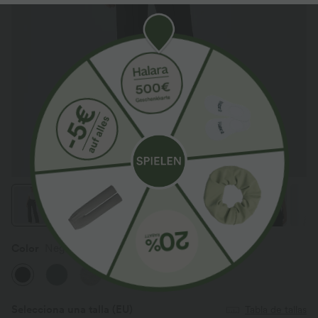
Color
Negro
Selecciona una talla
(EU)
Tabla de tallas