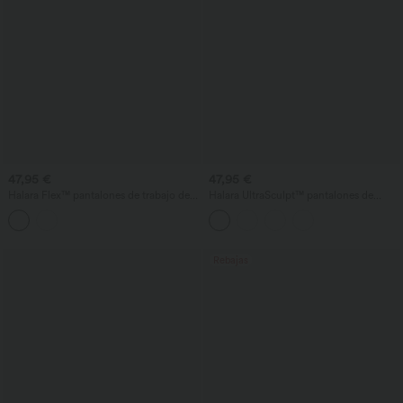
47,95 €
47,95 €
Halara Flex™ pantalones de trabajo de
Halara UltraSculpt™ pantalones de
pierna ancha, talle alto en estilo 'paper
trabajo de cintura alta con control
bag', con cinturón y bolsillos
abdominal, pernera recta y bolsillos
Rebajas