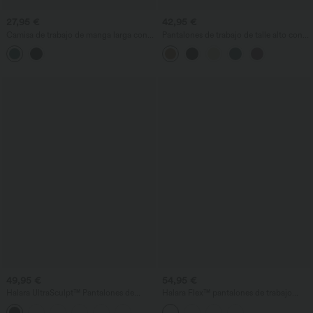
27,95 €
42,95 €
Camisa de trabajo de manga larga con
Pantalones de trabajo de talle alto con
volante
bolsillos y corte cónico
49,95 €
54,95 €
Halara UltraSculpt™ Pantalones de
Halara Flex™ pantalones de trabajo
trabajo de tiro alto y pierna recta con
ajustados de talle alto en espiga con
control abdominal y bolsillos
bolsillos