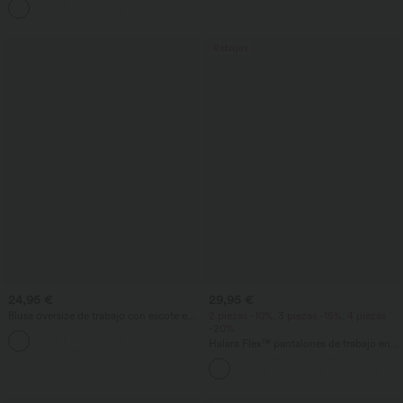
+1
Rebajas
24,95 €
29,95 €
Blusa oversize de trabajo con escote en
2 piezas -10%, 3 piezas -15%, 4 piezas
V y manga corta, resistente a las arrugas
-20%
+1
Halara Flex™ pantalones de trabajo en
tejido waffle, de cintura alta y corte
cónico, con bolsillos