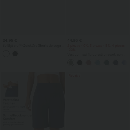
24,95 €
44,95 €
SoftlyZero™ QuickDry Shorts de yoga 2
2 piezas -10%, 3 piezas -15%, 4 piezas
en 1 con cintura alta cruzada, en tejido
-20%
eyelet, 3'' con bolsillos
Vestido maxi fluido estilo resort, con
espalda descubierta y detalle retorcido,
apertura y bolsillos.
Rebajas