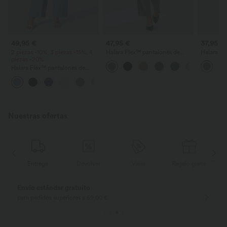
49,95 €
47,95 €
37,95 €
2 piezas -10%, 3 piezas -15%, 4
Halara Flex™ pantalones de
Halara Fl
piezas -20%
trabajo de talle alto con bolsillo
pantalone
con cremallera, fruncidos y
alta con b
Halara Flex™ pantalones de
pernera recta
y corte c
trabajo de cintura alta con lazo
+5
lateral y pernera ancha
Nuestras ofertas
is
Entrega
Devolver
Vales
Regalo gratis
Devoluciones gratuitas
Devoluciones fác
sólo para nuevos clientes en Alemania
dentro de 30 días