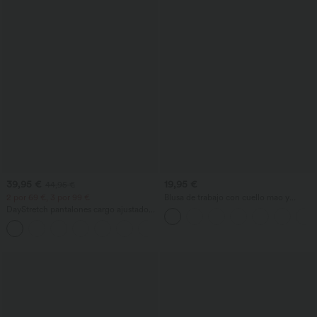
39,95 €
19,95 €
44,95 €
2 por 69 €, 3 por 99 €
Blusa de trabajo con cuello mao y
mangas cortas tipo casquillo con detalle
DayStretch pantalones cargo ajustados
en la espalda
de cintura alta con bolsillos con
+10
cremallera, lisos