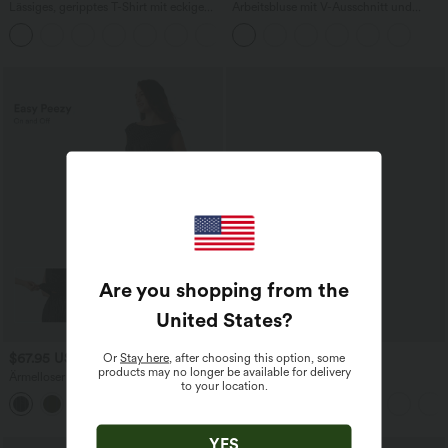
Lässiges, geripptes T-Shirt mit eckigem
Arbeitsbluse mit V-Ausschnitt und
Ausschnitt und Schmetterlingsärmeln
Fledermausärmeln - lockerer Schnitt,
selbstglättend
Are you shopping from the
United States
?
Or
Stay here
, after choosing this option, some
$67.95 USD
$31.95 USD
products may no longer be available for delivery
Ärmelloser Jumpsuit mit U-Boot-
Lässiges Oberteil mit
to your location.
Ausschnitt, Seitentaschen, seitlichen
Rundhalsausschnitt und
+8
Bindebändern, Streifen und InstantCool
Fledermausärmeln
- Easy Peezy Edition
YES