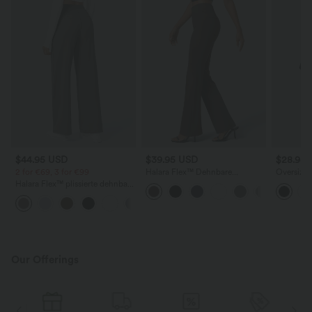
$44.95 USD
$39.95 USD
$28.95
2 for €69, 3 for €99
Halara Flex™ Dehnbare
Oversized
Stoffhose mit hohem Bund und
Ausschnit
Halara Flex™ plissierte dehnbare
Seitentasche hinten
knitterfrei
Stoffhose mit hohem Bund,
+23
Seitentaschen und geradem Bein
Our Offerings