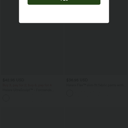
$42.95 USD
$36.95 USD
Buy 3, pay for 2; buy 6, pay for 4
Halara Flex™ slim-fit fabric pants with
houndstooth pattern, high waist and
Halara UltraSculpt™ - Formende
back pocket
Workout-Leggings mit hohem Bund,
+13
Seitentaschen, Booty-Scrunch und
Bauchkontrolle