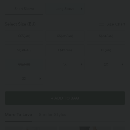
Short Sleeve
Long Sleeve
Select Size
(EU)
Size Chart
XXS
(
30
)
XS
(
32/34
)
S
(
34/36
)
M
(
38/40
)
L
(
42/44
)
XL
(
46
)
XXL
(
48
)
1X
2X
3X
+ ADD TO BAG
More To Love
Similar Styles