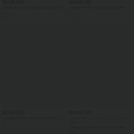
$31.95 USD
$64.95 USD
Halara X Smiley
®
Halara UltraSculpt™ -
Halara Flex™ Lässige verwaschene
Yoga-Tanktop mit doppelten Trägern
Bootcut-Jeans aus elastischem Strick-
und gedrehtem Rückendesign
Denim mit niedrigem Bund, Knopf,
Reißverschluss und mehreren Taschen
$27.95 USD
$24.95 USD
Lässiges T-Shirt aus Baumwollmischung
1 piece -20%, 2 pieces -30%, 3 pieces
mit langen Ärmeln und One-Shoulder-
-40%
Design
Geripptes, gerafftes Top mit langen
Fledermausärmeln und Daumenlöchern