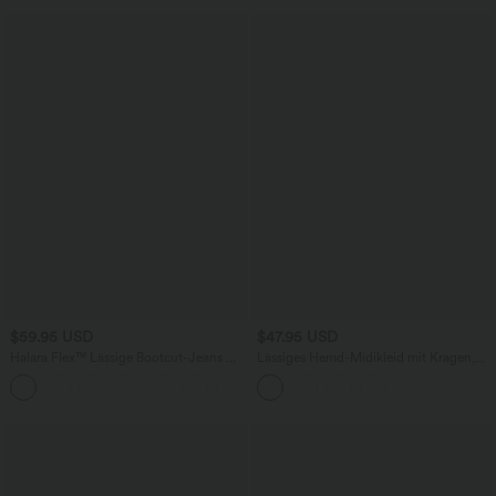
$59.95 USD
$47.95 USD
Halara Flex™ Lässige Bootcut-Jeans mit
Lässiges Hemd-Midikleid mit Kragen,
mittelhohem Bund und Knopftaschen
mehreren Taschen, kurzen Ärmeln,
Gürtel und abgerundetem Saum