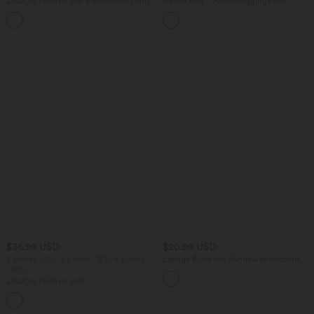
Lässiger Pullover mit V-Ausschnitt und
Halara Flex™ Arbeitsleggings aus
kurzen Ärmeln
elastischem Strick-Denim mit hohem
Bund und mehreren Taschen
$36.95 USD
$20.95 USD
2 pieces -10%, 3 pieces -15%, 4 pieces
Lässige Bluse mit Rundhalsausschnitt,
-20%
kurzen Ärmeln und
Schlüssellochausschnitt hinten
Lässiger Pullover mit
Rundhalsausschnitt, kurzen Ärmeln und
+1
Waffelstoff