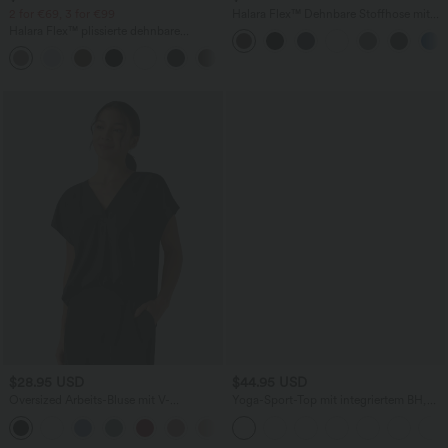
2 for €69, 3 for €99
Halara Flex™ Dehnbare Stoffhose mit
hohem Bund und Seitentasche hinten
Halara Flex™ plissierte dehnbare
Stoffhose mit hohem Bund,
+23
Seitentaschen und geradem Bein
$28.95 USD
$44.95 USD
Oversized Arbeits-Bluse mit V-
Yoga-Sport-Top mit integriertem BH,
Ausschnitt und kurzen Ärmeln -
One-Shoulder-Design, langen Ärmeln,
+1
knitterfrei
Daumenlöchern und gebogenem Saum
- schnelltrocknend