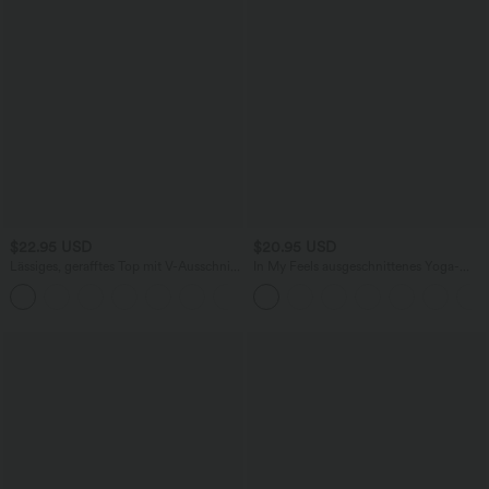
$22.95 USD
$20.95 USD
Lässiges, gerafftes Top mit V-Ausschnitt
In My Feels ausgeschnittenes Yoga-
und kurzen Ärmeln
Tanktop mit Crossover-Saum
+1