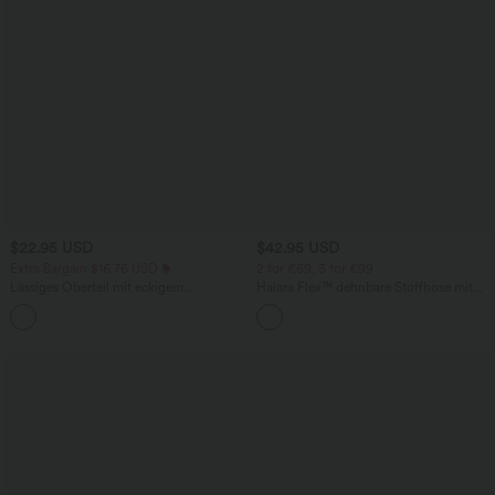
$22.95 USD
$42.95 USD
Extra Bargain $16.76 USD
2 for €69, 3 for €99
Lässiges Oberteil mit eckigem
Halara Flex™ dehnbare Stoffhose mit
Ausschnitt und kurzen Ärmeln
hohem Bund, Waffelmuster,
+10
Seitentaschen und weitem Bein