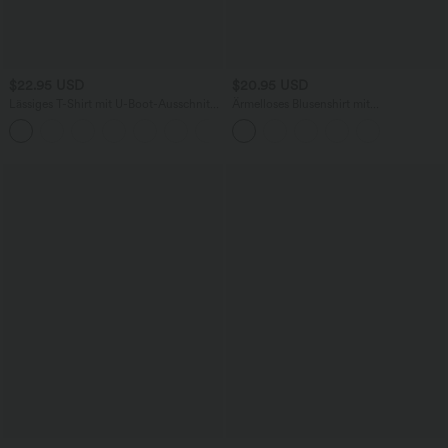
$22.95 USD
$20.95 USD
Lässiges T-Shirt mit U-Boot-Ausschnitt,
Ärmelloses Blusenshirt mit
kurzen Ärmeln und Cut-Outs
Wasserfallausschnitt