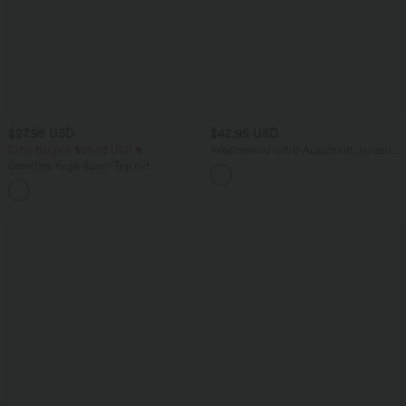
$27.95 USD
$42.95 USD
Extra bargain $25.73 USD
Arbeitshemd mit V-Ausschnitt, kurzen
Ärmeln und Leinen-Feeling
Gerafftes Yoga-Sport-Top mit
Rundhalsausschnitt und kurzen Ärmeln
+11
- UPF50+