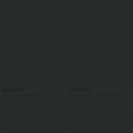
$20.95 USD
$31.95 USD
Geraffte Arbeits-Bluse mit
Lässige Bluse mit V-Ausschnitt und
Wasserfallausschnitt, kurzen Ärmeln
kurzen Puffärmeln
und geschlitztem Saum