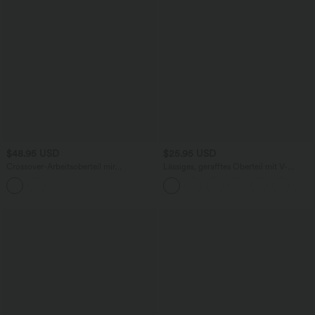
$48.95 USD
$25.95 USD
Crossover-Arbeitsoberteil mir
Lässiges, gerafftes Oberteil mit V-
Herzausschnitt, Puffärmeln und
Ausschnitt und kurzen Ärmeln
geformten Körbchen - Push-Up