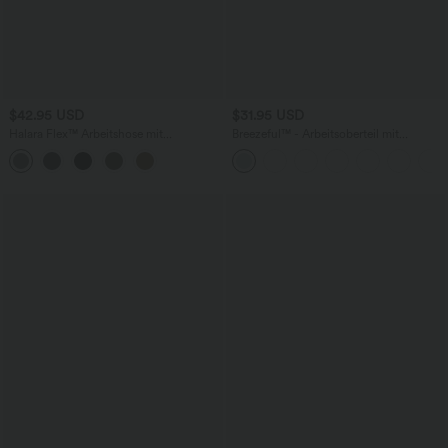
$42.95 USD
$31.95 USD
Halara Flex™ Arbeitshose mit
Breezeful™ - Arbeitsoberteil mit
mittelhohem Bund und Seitentaschen
Rundhalsausschnitt, kurzen Ärmeln und
Schlüsselloch-Rücken -
schnelltrocknend