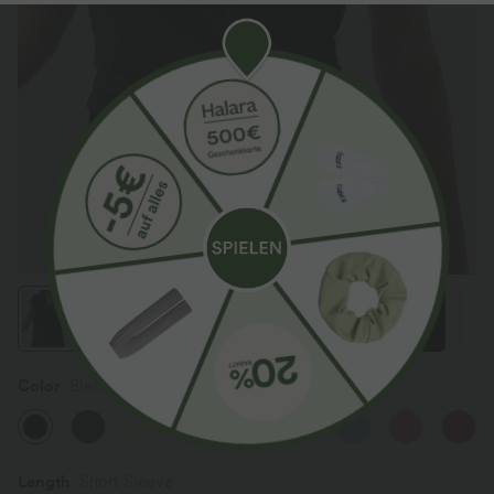
Color
Black
Length
Short Sleeve