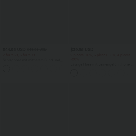
$44.95 USD
$39.95 USD
$48.95 USD
2 for €69, 3 for €99
2 pieces -10%, 3 pieces -15%, 4 pieces
-20%
Schlaghose mit mittlerem Bund und
seitlichen Reißverschlusstaschen
Lässige Hose mit Leinengefühl, hoher
+12
Taille, Kordelzug an der Seite und
weitem Bein