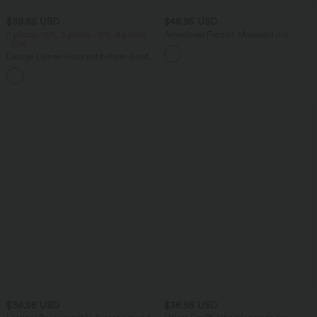
$39.95 USD
$48.95 USD
2 pieces -10%, 3 pieces -15%, 4 pieces
Ärmelloses Freizeit-Maxikleid mit
-20%
Seitentaschen, Stehkragen und
ausgestelltem Bein
Lässige Leinen-Hose mit hohem Bund,
Kordelzug, weitem Bein und Taschen
+5
$36.95 USD
$36.95 USD