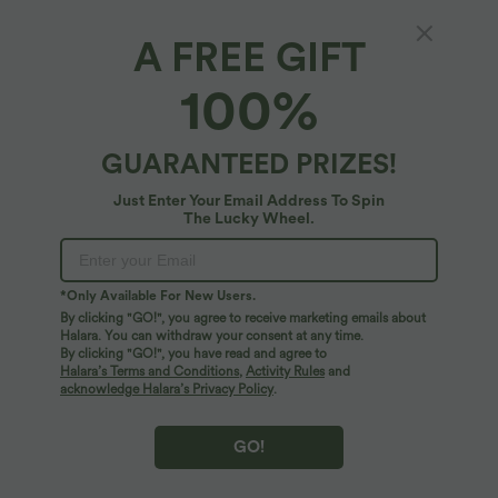
A FREE GIFT
Lässige, einfarbige, geraffte Crossover Bluse
100%
mit V-Ausschnitt und Flügelärmel
4.7
(
4343
)
GUARANTEED PRIZES!
$20.95 USD
Just Enter Your Email Address To Spin
The Lucky Wheel.
*Only Available For New Users.
By clicking "GO!", you agree to receive marketing emails about
Halara. You can withdraw your consent at any time.
By clicking "GO!", you have read and agree to
Halara’s Terms and Conditions
,
Activity Rules
and
acknowledge Halara’s Privacy Policy
.
GO!