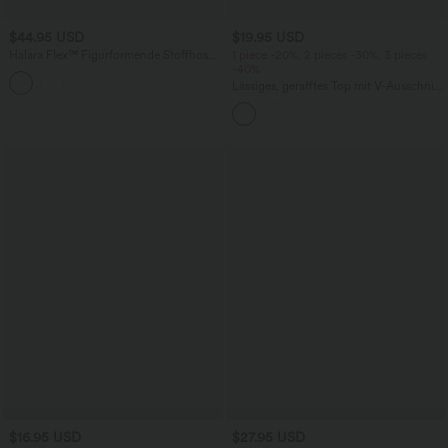
$44.95 USD
$19.95 USD
Halara Flex™ Figurformende Stoffhose
1 piece -20%, 2 pieces -30%, 3 pieces
aus Micro-Waffel-Stoff mit hohem
-40%
+10
Bund, weitem Bein, Seitentasche,
Lässiges, gerafftes Top mit V-Ausschnitt
Energiehose
und langen Ärmeln
$16.95 USD
$27.95 USD