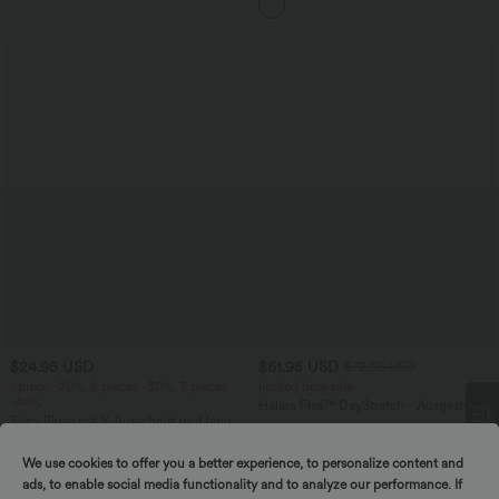
$24.95 USD
$61.95 USD
$72.95 USD
1 piece -20%, 2 pieces -30%, 3 pieces
limited time sale
-40%
Halara Flex™ DayStretch - Ausgestellte
Büro-Bluse mit V-Ausschnitt und langen
Arbeits-Hose mit hohem Bund und
Ärmeln
Seitentaschen
We use cookies to offer you a better experience, to personalize content and
ads, to enable social media functionality and to analyze our performance. If