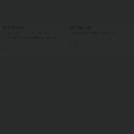
$27.95 USD
$64.95 USD
Extra bargain $25.73 USD
Lässige Jeans aus Lyocell mit
mittelhohem Bund, mehreren Taschen
Bluse mit V-Ausschnitt und kurzen
und Kordelzug
Ärmeln