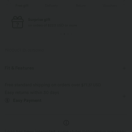
Delivery
Return
Vouchers
Free gift
Free standard shipping
on orders of $77 USD or more
PRODUCT ID: 02720990
Fit & Features
Regular Fit
V-neck
Cap Sleeve
Crossover
Free standard shipping on orders over
$77.37 USD
Easy returns within 30 days
Ruched
Pull-on
Work
Hip Length
Easy Payment
Short Sleeve
Medium Stretch
Four-Way Stretch
Blouse
Logo has been integrated, some styles/colourways may vary.