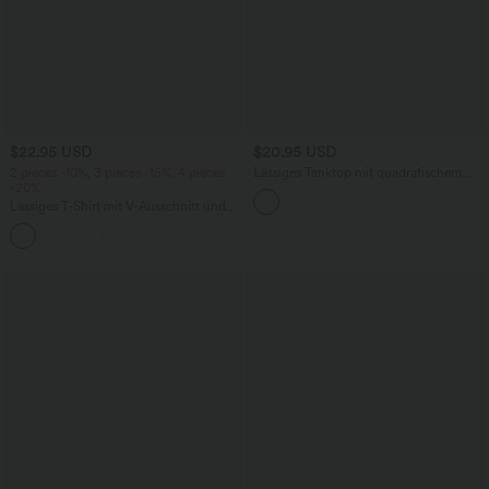
$22.95 USD
$20.95 USD
2 pieces -10%, 3 pieces -15%, 4 pieces
Lässiges Tanktop mit quadratischem
-20%
Ausschnitt
Lässiges T-Shirt mit V-Ausschnitt und
kurzen Ärmeln
+9