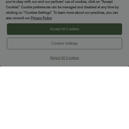
SPIN TO WIN!
SALE
you're okay with our and our partners’ use of cookies, click on “Accept
Cookies”. Cookie preferences can be managed and disabled at any time by
clicking on “Cookies Settings”. To learn more about our practices, you can
also consult our
Privacy Policy
Accept All Cookies
Cookies Settings
Reject All Cookies
$34.95 USD
$39.95 USD
$59.95 USD
SpacerTek™ - Lässige Hose mit
Halara UltraSculpt™ - Lauf-Tanktops
niedrigem V-förmigem Bund,
mit Rundhalsausschnitt und
Seitentaschen, Kordelzug, Streifen und
überkreuzten Trägern - DF-Cups
weitem Bein