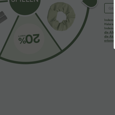
PRODUKT ID: 02840116
Indem d
Halara 
Passform & Features
Indem d
die Al
die Akt
erkenne
Körperbetont
Easy Peezy
eingenähter BH
Yoga & Pilates
extra lang
weites Bein
Stoff & Pflege
Materialien
Hauptteil: 77 % Nylon und 23 % Elastan