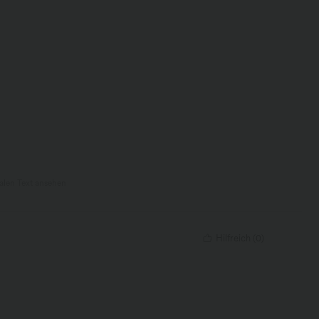
nalen Text ansehen
Hilfreich
(
0
)