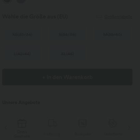
Wähle die Größe aus
(EU)
Größentabelle
XS
(
32/34
)
S
(
34/36
)
M
(
38/40
)
L
(
42/44
)
XL
(
46
)
+ In den Warenkorb
Unsere Angebote
Gratis
Lieferung
Rückgabe
Gutscheine
Li
Geschenk