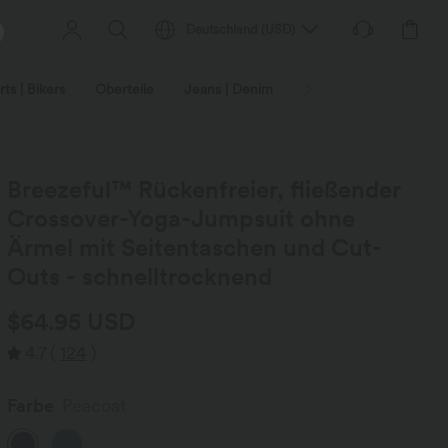
Deutschland
(
USD
)
ts | Bikers
Oberteile
Jeans | Denim
Leggings
Plus-Size
Breezeful™ Rückenfreier, fließender
Crossover-Yoga-Jumpsuit ohne
Ärmel mit Seitentaschen und Cut-
Outs - schnelltrocknend
$64.95 USD
4.7
(
124
)
Farbe
Peacoat