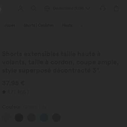
Deutschland
(
EUR
)
Jupes
Shorts | Cyclistes
Hauts
Jeans | Denim
Leggin
Shorts extensibles taille haute à
volants, taille à cordon, coupe ample,
style superposé décontracté 3".
37,95 €
4.7
(
465
)
Couleur
Green Lily