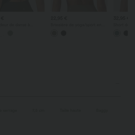
 €
22,95 €
32,95 €
deur de danse à
Brassière de yoga/sport en
Short de ru
re en U avec effet
maille côtelée, à faible
taille haut
é, bonnets D–F
maintien, dos nu à bretelles
contrasté,
croisées, avec coques
intégrées
e serrage
7,5 cm
Taille haute
Baggy