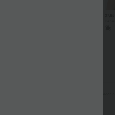
2,95 €
24,95 €
27,95
ébardeur de danse classique
SoftlyZero™ Short de yoga
Débar
 encolure en U et devant
aérien 2 en 1, taille haute,
encolu
+7
roisé pour barre - bonnets
toucher frais, 3'' avec poches
crois
A-D
Ourlet incurvé
Bordure en laitue
Croisé
Cordon d