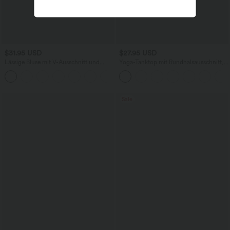
$31.95 USD
$27.95 USD
Lässige Bluse mit V-Ausschnitt und
Yoga-Tanktop mit Rundhalsausschnitt,
kurzen Puffärmeln
Rüschen und InstantCool
Sale