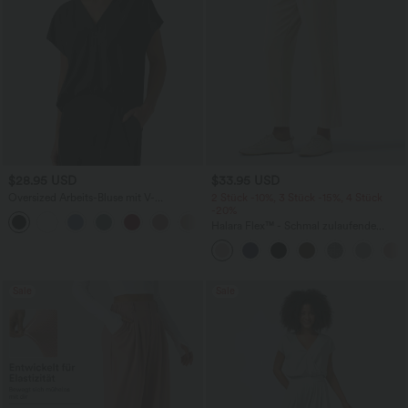
$28.95 USD
$33.95 USD
Oversized Arbeits-Bluse mit V-
2 Stück -10%, 3 Stück -15%, 4 Stück
Ausschnitt und kurzen Ärmeln -
-20%
+1
knitterfrei
Halara Flex™ - Schmal zulaufende
Bürohose mit hohem Bund,
Seitentaschen und Waffelstoff
Sale
Sale