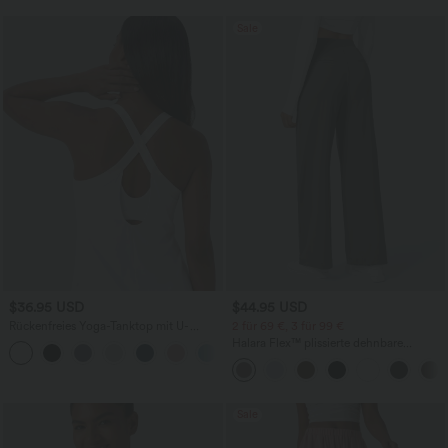
Sale
$36.95 USD
$44.95 USD
Rückenfreies Yoga-Tanktop mit U-
2 für 69 €, 3 für 99 €
Ausschnitt, überkreuzten Trägern und
Halara Flex™ plissierte dehnbare
abgerundetem Saum
Stoffhose mit hohem Bund,
Seitentaschen und geradem Bein
Sale