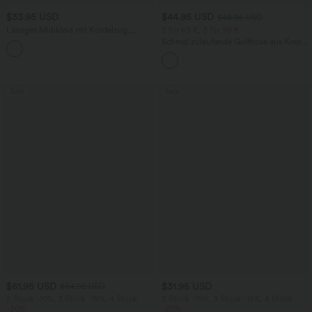
$33.95 USD
$44.95 USD
$48.95 USD
Lässiges Midikleid mit Kordelzug,
2 für 69 €, 3 für 99 €
Schlitz und geschwungenem Saum
Schmal zulaufende Golfhose aus Krepp
mit hohem Bund und Seitentaschen
Sale
Sale
$61.95 USD
$31.95 USD
$64.95 USD
2 Stück -10%, 3 Stück -15%, 4 Stück
2 Stück -10%, 3 Stück -15%, 4 Stück
-20%
-20%