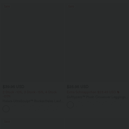
Sale
Sale
$39.95 USD
$25.95 USD
2 Stück -10%, 3 Stück -15%, 4 Stück
Extra Schnäppchen $23.49 USD
-20%
Softlyzero™ Plush Crossover Leggings
Halara UltraSculpt™ Rückenfreies Lauf-
mit Taschen
Tanktop mit U-Ausschnitt und
+11
überkreuztem, abgerundetem Saum
Sale