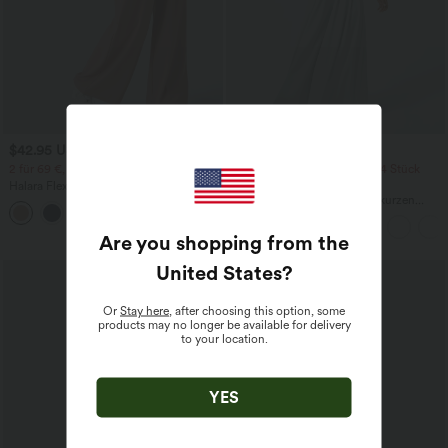
$42.95 USD
$42.95 USD
$50.95 USD
2 für 69 €, 3 für 99 €
2 Stück -10%, 3 Stück -15%, 4 Stück
-20%
Halara Flex™ dehnbare Stoffhose mit
hohem Bund, Waffelmuster,
Jumpsuit mit V-Ausschnitt, kurzen
+20
Seitentaschen und weitem Bein
Ärmeln, plissierten Seitentaschen und
weitem Bein, fließendem Waffelmuster
Are you shopping from the
United States
?
Or
Stay here
, after choosing this option, some
products may no longer be available for delivery
to your location.
YES