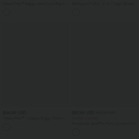
Halara Flex™ Baggy Jeans Low Rise mit
Softlyzero™ Airy - 2-in-1 Yoga-Shorts
Knopf und Reißverschluss, mehreren
mit superhohem Bund, mehreren
+5
Taschen, weitem Bein
Taschen und InstantCool - 17,78 cm
$44.95 USD
$57.95 USD
$67.95 USD
Halara Flex™ - Lässige Baggy-Denim-
limited time sale
Shorts mit hohem Crossover-Bund und
Ärmelloser, geraffter Party-Jumpsuit mit
mehreren Taschen
V-Ausschnitt, Seitentaschen und
unsichtbarem Reißverschluss - pipi-
praktisch