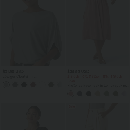
$31.95 USD
$39.95 USD
Lässiges Oberteil mit
2 Stück -10%, 3 Stück -15%, 4 Stück
Rundhalsausschnitt und
-20%
+1
Fledermausärmeln
Fließende hosenrock in Leinenoptik mit
mittelhohem Bund, Seitentaschen und
weitem Bein
Sale