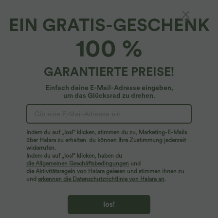
EIN GRATIS-GESCHENK
100 %
GARANTIERTE PREISE!
Einfach deine E-Mail-Adresse eingeben,
um das Glücksrad zu drehen.
Hoppla!
Wir können die von Ihnen gesuchte Seite nicht
Indem du auf „los!“ klicken, stimmen du zu, Marketing-E-Mails
finden.
über Halara zu erhalten. du können Ihre Zustimmung jederzeit
widerrufen.
Indem du auf „los!“ klicken, haben du
Mehr einkaufen
die Allgemeinen Geschäftsbedingungen
und
die Aktivitätsregeln von Halara
gelesen und stimmen ihnen zu
und
erkennen die Datenschutzrichtlinie von Halara an
.
los!