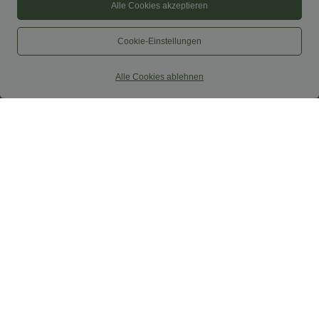
Alle Cookies akzeptieren
Cookie-Einstellungen
Alle Cookies ablehnen
$52.95 USD
$67.95 USD
$61.95 USD
limited time sale
Ärmelloser Jumpsuit mit U-Boot-
Ausschnitt, Seitentaschen, seitlichen
Lässiger, rückenfreier Jumpsuit mit
Bindebändern, Streifen und InstantCool
Seitentaschen
- Easy Peezy Edition
+10
Sale