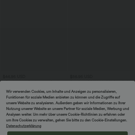
$44.95 USD
$56.95 USD
2 Stück -10%, 3 Stück -15%, 4 Stück
Ärmelloses Midikleid mit V-Ausschnitt,
-20%
Seitentaschen und Reißverschluss
Lässige Cordhose mit mittelhohem
Wir verwenden Cookies, um Inhalte und Anzeigen zu personalisieren,
Bund, Reißverschluss und Seitentaschen
Funktionen für soziale Medien anbieten zu können und die Zugriffe auf
+7
unsere Website zu analysieren. Außerdem geben wir Informationen zu Ihrer
Nutzung unserer Website an unsere Partner für soziale Medien, Werbung und
Analysen weiter. Um mehr über unsere Cookie-Richtlinien zu erfahren oder
um Ihre Cookies zu verwalten, gehen Sie bitte zu den Cookie-Einstellungen.
Datenschutzerklärung