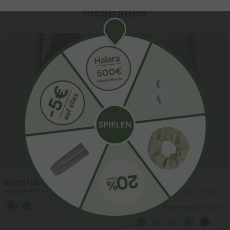
Inspiration
Sale
$61.95 USD
$39.95 USD
$67.95 USD
Halara Flex™ - Lässige Ballon-Joggers
2 Stück -10%, 3 Stück -15%, 4 Stück
aus Denim mit mittelhohem Bund und
-20%
mehreren Taschen
Lässige Hose mit Leinengefühl, hoher
Taille, Kordelzug an der Seite und
weitem Bein