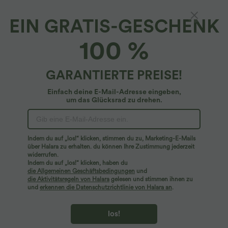
EIN GRATIS-GESCHENK
100 %
GARANTIERTE PREISE!
Einfach deine E-Mail-Adresse eingeben,
um das Glücksrad zu drehen.
$28.95 USD
$42.95 USD
Oversized Arbeits-Bluse mit V-
2 für 69 €, 3 für 99 €
Ausschnitt und kurzen Ärmeln -
Halara Flex™ dehnbare Stoffhose mit
+1
knitterfrei
hohem Bund, Waffelmuster,
Seitentaschen und weitem Bein
Indem du auf „los!“ klicken, stimmen du zu, Marketing-E-Mails
über Halara zu erhalten. du können Ihre Zustimmung jederzeit
widerrufen.
Sale
Indem du auf „los!“ klicken, haben du
die Allgemeinen Geschäftsbedingungen
und
die Aktivitätsregeln von Halara
gelesen und stimmen ihnen zu
und
erkennen die Datenschutzrichtlinie von Halara an
.
los!