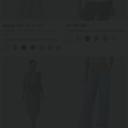
$42.95 USD
$27.95 USD
$50.95 USD
2 Stück -10%, 3 Stück -15%, 4 Stück
Yoga-Tanktop mit Rundhalsausschnitt,
-20%
Rüschen und InstantCool
Jumpsuit mit V-Ausschnitt, kurzen
Ärmeln, plissierten Seitentaschen und
+5
weitem Bein, fließendem Waffelmuster
Sale