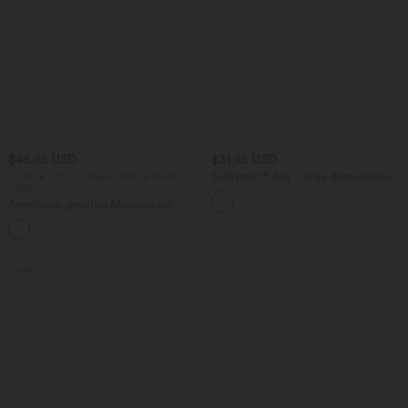
$48.95 USD
$31.95 USD
2 Stück -10%, 3 Stück -15%, 4 Stück
Softlyzero™ Airy - Yoga-Bermudashorts
-20%
mit hohem Bund, mehreren Taschen
und InstantCool
Ärmelloses, gerafftes Midikleid mit
eckigem Ausschnitt, integriertem BH
und überkreuztem Rückendesign
Sale