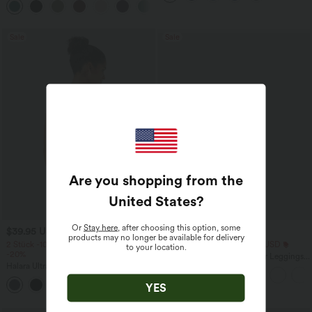
+7
unsichtbarem Reißverschluss - pipi-
praktisch
Sale
Sale
Are you shopping from the
United States
?
Or
Stay here
, after choosing this option, some
$39.95 USD
$25.95 USD
products may no longer be available for delivery
2 Stück -10%, 3 Stück -15%, 4 Stück
Extra Schnäppchen $23.49 USD
to your location.
-20%
Softlyzero™ Plush Crossover Leggings
Halara UltraSculpt™ Rückenfreies Lauf-
mit Taschen
Tanktop mit U-Ausschnitt und
+11
überkreuztem, abgerundetem Saum
YES