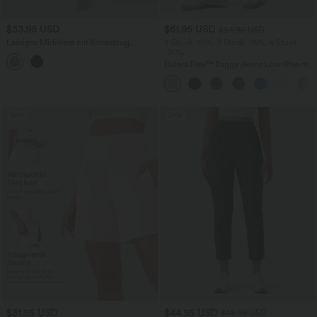
$33.95 USD
$61.95 USD
$64.95 USD
Lässiges Midikleid mit Kordelzug,
2 Stück -10%, 3 Stück -15%, 4 Stück
Schlitz und geschwungenem Saum
-20%
Halara Flex™ Baggy Jeans Low Rise mit
Knopf und Reißverschluss, mehreren
Taschen, weitem Bein
Sale
Sale
$31.95 USD
$44.95 USD
$48.95 USD