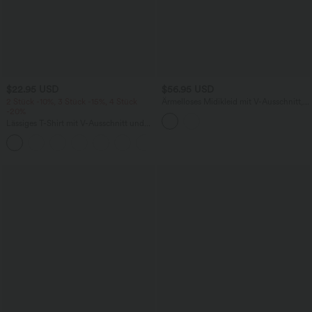
$22.95 USD
$56.95 USD
2 Stück -10%, 3 Stück -15%, 4 Stück
Ärmelloses Midikleid mit V-Ausschnitt,
-20%
Seitentaschen und Reißverschluss
Lässiges T-Shirt mit V-Ausschnitt und
kurzen Ärmeln
+9