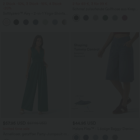
2 Stück -10%, 3 Stück -15%, 4 Stück
2 für 69 €, 3 für 99 €
-20%
Schmal zulaufende Golfhose aus Krepp
Softlyzero™ Airy - 2-in-1 Yoga-Shorts
mit hohem Bund und Seitentaschen
mit superhohem Bund, mehreren
+23
Taschen und InstantCool - 17,78 cm
$57.95 USD
$44.95 USD
$67.95 USD
limited time sale
Halara Flex™ - Lässige Baggy-Denim-
Shorts mit hohem Crossover-Bund und
Ärmelloser, geraffter Party-Jumpsuit mit
mehreren Taschen
V-Ausschnitt, Seitentaschen und