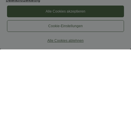
Datenschutzerklärung
$64.95 USD
$25.95 USD
Lässige Jeans aus Lyocell mit
Extra Schnäppchen $23.49 USD
Alle Cookies akzeptieren
mittelhohem Bund, mehreren Taschen
Blusen-Top mit Neckholder und
und Kordelzug
Schlüssellochausschnitt, plissiert,
ärmellos, abgerundeter Saum
Cookie-Einstellungen
Sale
Alle Cookies ablehnen
$44.95 USD
$39.95 USD
Geraffter, figurbetonter 2-in-1 Midirock
2 Stück -10%, 3 Stück -15%, 4 Stück
aus Kunstleder mit hohem Bund und
-20%