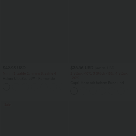
$42.95 USD
$38.95 USD
$42.95 USD
Nimm 3, zahle 2; nimm 6, zahle 4
2 Stück -10%, 3 Stück -15%, 4 Stück
-20%
Halara UltraSculpt™ - Formende
Workout-Leggings mit hohem Bund,
Capri-Hose mit hohem Bund und
+13
Seitentaschen, Booty-Scrunch und
Seitentaschen - leinenähnliches Material
Bauchkontrolle
Sale