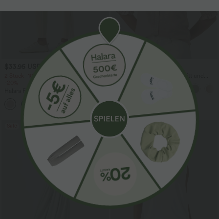
$33.95 USD
$31.95 USD
2 Stück -10%, 3 Stück -15%, 4 Stück
Lässige Bluse mit V-Ausschnitt und
-20%
kurzen Puffärmeln
Halara Flex™ - Schmal zulaufende
Bürohose mit hohem Bund,
+8
Seitentaschen und Waffelstoff
Sale