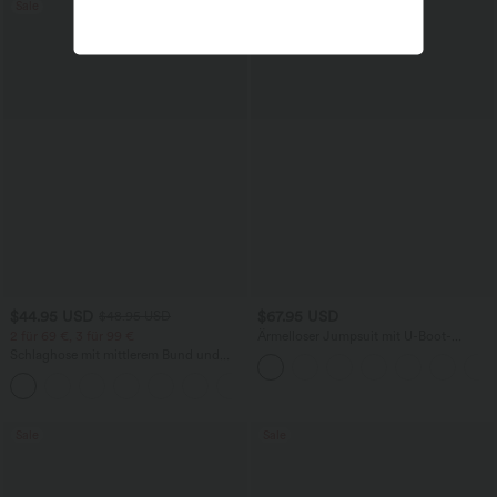
Sale
$44.95 USD
$67.95 USD
$48.95 USD
2 für 69 €, 3 für 99 €
Ärmelloser Jumpsuit mit U-Boot-
Ausschnitt, Seitentaschen, seitlichen
Schlaghose mit mittlerem Bund und
Bindebändern, Streifen und InstantCool
seitlichen Reißverschlusstaschen
- Easy Peezy Edition
+12
Sale
Sale