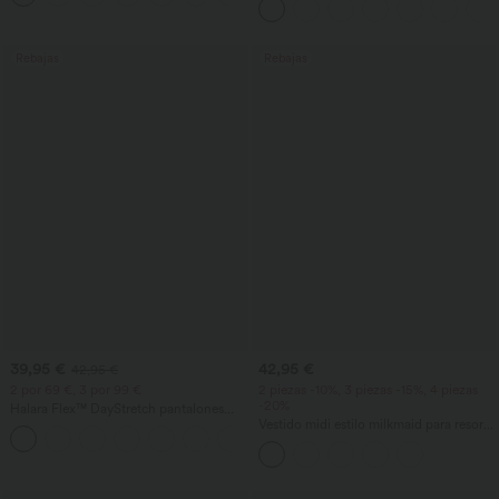
glúteos, control de abdomen y bolsillos
Rebajas
Rebajas
39,95 €
42,95 €
42,95 €
2 por 69 €, 3 por 99 €
2 piezas -10%, 3 piezas -15%, 4 piezas
-20%
Halara Flex™ DayStretch pantalones
acampanados de trabajo de tiro medio
Vestido midi estilo milkmaid para resort,
+12
con bolsillo lateral con cremallera
espalda descubierta con tiras cruzadas,
escote cuadrado, sin mangas, fruncido,
con sujetador incorporado, de caída
fluida.