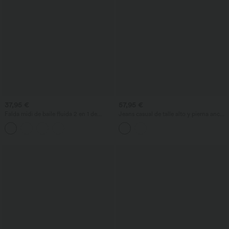
37,95 €
57,95 €
Falda midi de baile fluida 2 en 1 de
Jeans casual de talle alto y pierna ancha
cintura alta con bolsillo
con bolsillos