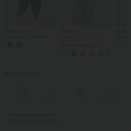
54,95 €
34,95 €
32,95 €
59,95 €
Halara Flex™ joggers estilo
2 piezas -10%, 3 piezas -15%, 4
Top de yo
balloon casual en denim de tiro
piezas -20%
escote en
medio con bolsillos
UPF50+
Pantalones de tiro alto con
cordón y bolsillos, pernera
ancha, holgados y de estilo
casual con tacto de lino.
Nuestras ofertas
is
Entrega
Devolver
Vales
Regalo gratis
Envío estándar gratuito
para pedidos superiores a 69,00 €