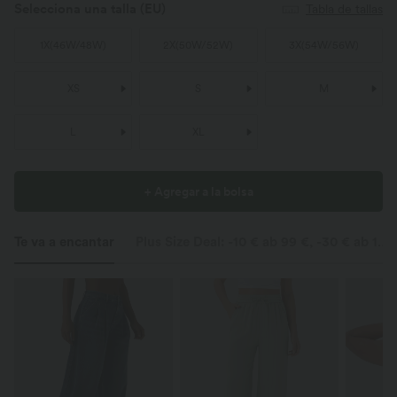
Selecciona una talla
(EU)
Tabla de tallas
1X
(
46W/48W
)
2X
(
50W/52W
)
3X
(
54W/56W
)
XS
S
M
L
XL
+ Agregar a la bolsa
Te va a encantar
Plus Size Deal: -10 € ab 99 €, -30 € ab 199 €