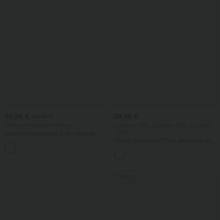
50,95 €
34,95 €
59,95 €
venta por tiempo limitado
2 piezas -10%, 3 piezas -15%, 4 piezas
-20%
Mono con escote en V, sin mangas,
fruncido con bolsillos - Easy Peezy
Halara UltraSculpt™ top deportivo sin
+7
mangas con escote redondo y bajo
curvo
Rebajas