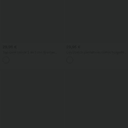
29,95 €
29,95 €
Top cami casual 2 en 1 con tirantes
DayStretch pantalones cortos holgados
ajustables, fruncido y sujetador
de trabajo de talle alto 4'' con bolsillos
integrado