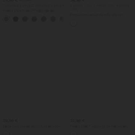
32,95 €
Compra 3 y paga 2; compra 6 y paga 4.
2 piezas -10%, 3 piezas -15%, 4 piezas
-20%
Halara UltraSculpt™ leggings de
entrenamiento de talle alto con control
Pantalones casual de talle alto con
+17
abdominal, efecto moldeador y bolsillos
cordón, pernera ancha, en mezcla de
lino y con bolsillos
39,95 €
32,95 €
Falda midi casual de cintura alta con
Halara Flex™ leggings de trabajo en
control abdominal, fruncida, bajo curvo,
denim de tiro alto con bolsillos
2 en 1 en forro polar y PU
cruzados.