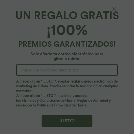
UN REGALO GRATIS
Breezeful™*
¡100%
Breezeful™ RacerPocket vestido midi fluido
con bajo asimétrico (high-low), secado
rápido, estilo casual, tallas plus
4.7
(
1813
)
PREMIOS GARANTIZADOS!
62,95 €
Plus Size Deal: -10 € ab 99 €, -30 € ab 199 €
Solo añade tu correo electrónico para
girar la ruleta.
Al hacer clic en "¡LISTO!", aceptas recibir correos electrónicos de
marketing de Halara. Puedes cancelar la suscripción en cualquier
momento.
Al hacer clic en "¡LISTO!", has leído y aceptas
los Términos y Condiciones de Halara
,
Reglas de Actividad
y
reconoces la Política de Privacidad de Halara
.
¡LISTO!