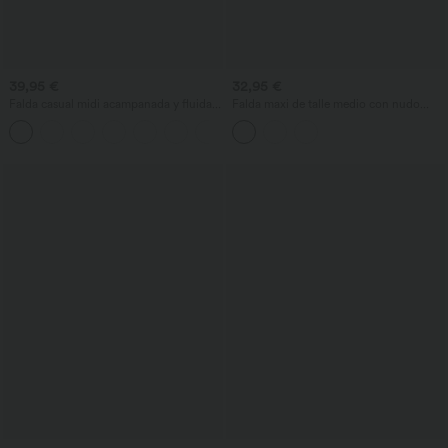
39,95 €
32,95 €
Falda casual midi acampanada y fluida
Falda maxi de talle medio con nudo
de tiro alto, con cordón, malla a
delantero, estilo bodycon ceñido,
+15
contraste y bolsillo 2-en-1.
fruncida, estampado floral/a rayas