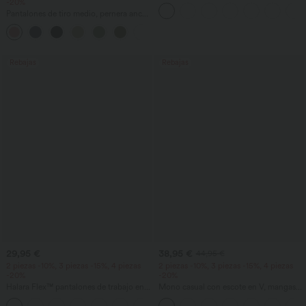
-20%
redondo, fruncido y tacto fresco -
UPF50+
Pantalones de tiro medio, pernera ancha
y fluida, efecto lino, con bolsillo
+1
Rebajas
Rebajas
29,95 €
38,95 €
44,95 €
2 piezas -10%, 3 piezas -15%, 4 piezas
2 piezas -10%, 3 piezas -15%, 4 piezas
-20%
-20%
Halara Flex™ pantalones de trabajo en
Mono casual con escote en V, mangas
tejido waffle, de cintura alta y corte
cortas, bolsillos laterales, pierna ancha y
+8