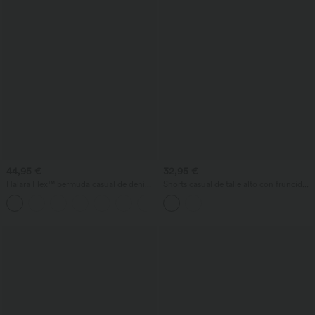
44,95 €
32,95 €
Halara Flex™ bermuda casual de denim
Shorts casual de talle alto con fruncido
lavado de talle alto con bolsillos y
y estampado de lunares, 3'' con bolsillos
dobladillo enrollado