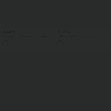
29,95 €
39,95 €
Vestido slip midi casual con cordón y
Halara Flex™ bermuda denim de tiro
abertura curva en el bajo
alto con diseño cruzado, control de
abdomen, corte holgado y bolsillos