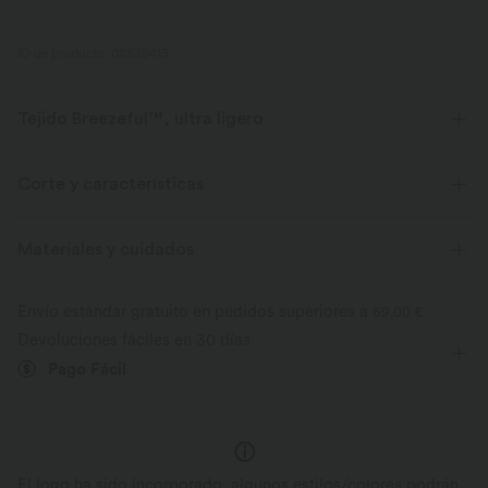
ID de producto: 02839413
Tejido Breezeful™, ultra ligero
Fluye como la brisa. Este es nuestro tejido más ligero de secado rápido
para lograr un confort excepcional.
Corte y características
Elástico en cuatro direcciones
Transpirable
Corte recto
Sujetador integrado
Con bolsillos
Materiales y cuidados
Espalda cruzada
Cuello redondo
Fácil de poner
Ultra ligero
Secado rápido
Envío estándar gratuito en pedidos superiores a
69,00 €
Vacaciones
Midi
Sin mangas
Elasticidad media
Devoluciones fáciles en 30 días
Evacua la humedad
Pago Fácil
Elástico en 4 direcciones
El logo ha sido incorporado, algunos estilos/colores podrán