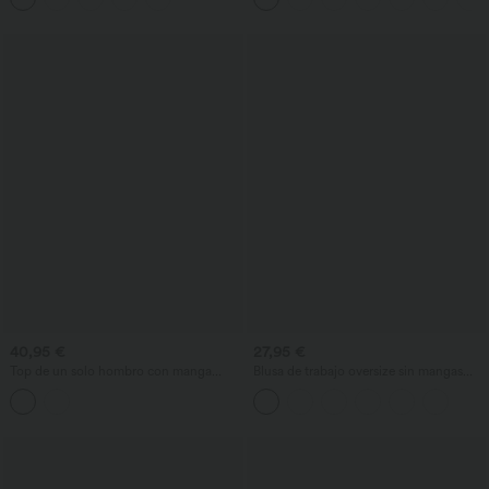
40,95 €
27,95 €
Top de un solo hombro con manga
Blusa de trabajo oversize sin mangas
corta, dobladillo curvo high‑low,
con escote en V y acabado antiarrugas
sujetador integrado y estampado de
lunares, estilo casual