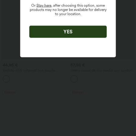
Or
Stay here
, after choosing this option, some
products may no longer be available for delivery
to your location.
YES
44,95 €
57,95 €
Vestido midi informal con escote
Jeans casual de tiro medio con cordón y
redondo, sujetador integrado, sin
bolsillos
mangas y bajo con volantes
Rebajas
Rebajas