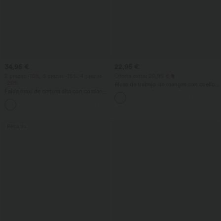
34,95 €
22,95 €
2 piezas -10%, 3 piezas -15%, 4 piezas
Oferta extra: 20,95 €
-20%
Blusa de trabajo sin mangas con cuello
Falda maxi de cintura alta con cordón,
halter, abertura en la espalda en forma
efecto lino, estilo casual
de lágrima y bajo curvo
Rebajas