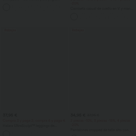
ligeras y aireadas, de talle alto, con
-20%
+16
bolsillos y tecnología InstantCool
Camiseta casual de cuello en V y manga
corta
Rebajas
Rebajas
37,95 €
34,95 €
37,95 €
Compra 3 y paga 2; compra 6 y paga 4.
2 piezas -10%, 3 piezas -15%, 4 piezas
-20%
Halara UltraSculpt™ leggings de
entrenamiento moldeadores de talle alto
Pantalones cropped de talle alto con
+13
con fruncido trasero que realza los
bolsillos con cremallera y efecto lino