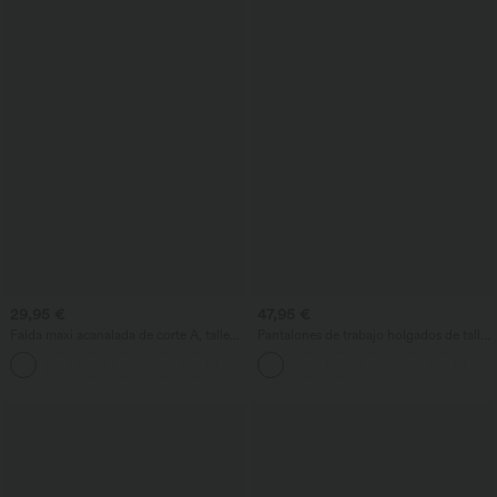
29,95 €
47,95 €
Falda maxi acanalada de corte A, talle
Pantalones de trabajo holgados de talle
alto y estilo casual
medio con bolsillos y pernera estilo
barril