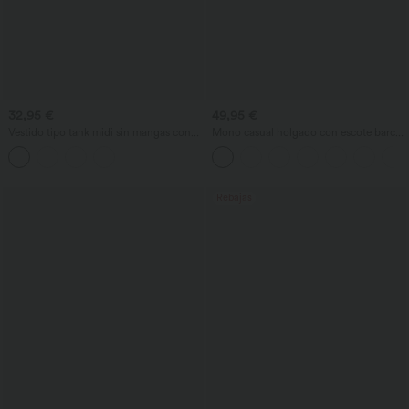
32,95 €
49,95 €
Vestido tipo tank midi sin mangas con
Mono casual holgado con escote barco,
cuello redondo, liso y casual, con
mangas cortas, cordón y bolsillos -
bolsillos
Edición Easy Peezy
Rebajas