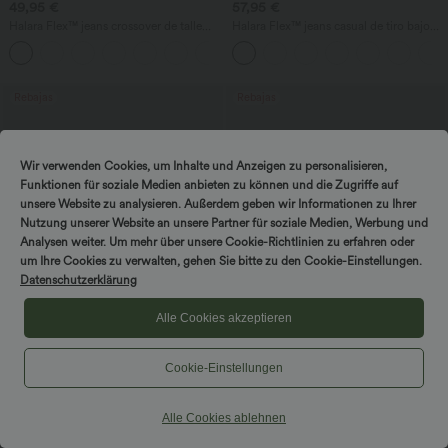
49,95 €
57,95 €
Halara Flex™ jeans crossover de talle
Halara Flex™ jeans casual de tiro bajo
alto con control del abdomen, corte
con bolsillos con cremallera y pernera
+1
recto informal y bolsillos
tipo barril
Rebajas
Rebajas
Wir verwenden Cookies, um Inhalte und Anzeigen zu personalisieren,
Funktionen für soziale Medien anbieten zu können und die Zugriffe auf
unsere Website zu analysieren. Außerdem geben wir Informationen zu Ihrer
Nutzung unserer Website an unsere Partner für soziale Medien, Werbung und
Analysen weiter. Um mehr über unsere Cookie-Richtlinien zu erfahren oder
um Ihre Cookies zu verwalten, gehen Sie bitte zu den Cookie-Einstellungen.
Datenschutzerklärung
Alle Cookies akzeptieren
Cookie-Einstellungen
47,95 €
39,95 €
44,95 €
2 piezas -10%, 3 piezas -15%, 4 piezas
2 piezas -10%, 3 piezas -15%, 4 piezas
-20%
-20%
Alle Cookies ablehnen
Halara Flex™ Falda midi vaquera lavada,
Halara Flex™ jeans capri de talle alto
de talle alto y corte ceñido (bodycon)
con abertura, slim casual con bolsillos