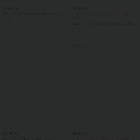
24,95 €
44,95 €
SoftlyZero™ QuickDry Shorts de yoga 2
2 piezas -10%, 3 piezas -15%, 4 piezas
en 1 con cintura alta cruzada, en tejido
-20%
eyelet, 3'' con bolsillos
Vestido maxi fluido estilo resort, con
espalda descubierta y detalle retorcido,
apertura y bolsillos.
Rebajas
27,95 €
19,95 €
SoftlyZero™ bermudas para yoga,
2 piezas -10%, 3 piezas -15%, 4 piezas