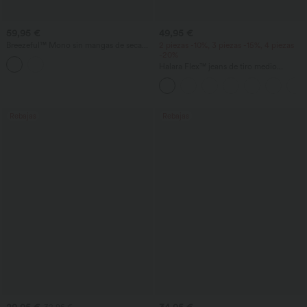
59,95 €
49,95 €
Breezeful™ Mono sin mangas de secado
2 piezas -10%, 3 piezas -15%, 4 piezas
rápido con bolsillos — Edición Easy
-20%
Peezy
Halara Flex™ jeans de tiro medio
drapeados en lyocell lavado, casual,
holgados de pernera ancha con bolsillos
Rebajas
Rebajas
29,95 €
34,95 €