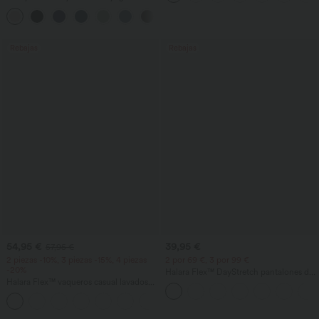
InstantCool de talle súper alto, 7" con
+23
bolsillos
Rebajas
Rebajas
54,95 €
39,95 €
57,95 €
2 piezas -10%, 3 piezas -15%, 4 piezas
2 por 69 €, 3 por 99 €
-20%
Halara Flex™ DayStretch pantalones de
Halara Flex™ vaqueros casual lavados
trabajo de tiro alto, pernera recta y con
asimétricos de tiro bajo con bolsillos
bolsillos
+5
con cremallera, corte baggy y pierna
ancha