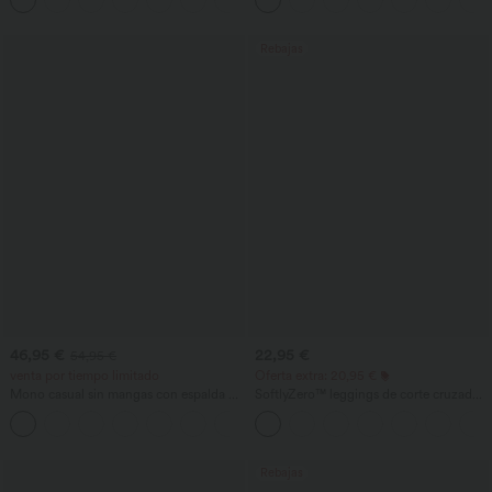
cónico, con bolsillos
tejido waffle fluido
Rebajas
46,95 €
22,95 €
54,95 €
venta por tiempo limitado
Oferta extra: 20,95 €
Mono casual sin mangas con espalda en
SoftlyZero™ leggings de corte cruzado
U y bolsillos
con bolsillos, lisos
+10
Rebajas