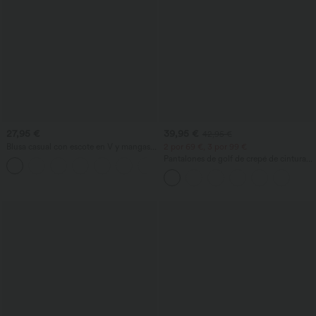
27,95 €
39,95 €
42,95 €
Blusa casual con escote en V y mangas
2 por 69 €, 3 por 99 €
cortas abullonadas
Pantalones de golf de crepé de cintura
alta y pernera entallada con bolsillos