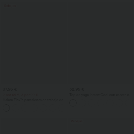
Rebajas
37,95 €
32,95 €
2 por 69 €, 3 por 99 €
Top de yoga InstantCool con escote en
U y bajo curvado - UPF50+
Halara Flex™ pantalones de trabajo de
cintura alta con bolsillos, pernera ancha
+20
y tejido waffle
Rebajas