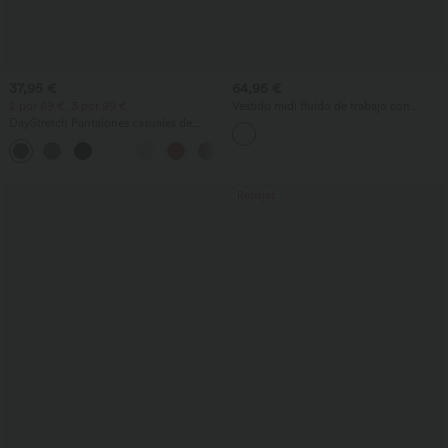
37,95 €
64,95 €
2 por 69 €, 3 por 99 €
Vestido midi fluido de trabajo con
control del abdomen, mangas
DayStretch Pantalones casuales de
murciélago y bolsillos
cintura alta con pernera tipo barril y
+5
bolsillos
Rebajas