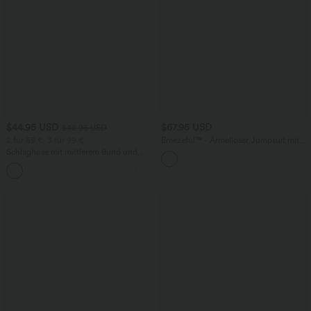
$44.95 USD
$67.95 USD
$48.95 USD
2 für 69 €, 3 für 99 €
Breezeful™ - Ärmelloser Jumpsuit mit
Seitentaschen - schnelltrocknend, Easy
Schlaghose mit mittlerem Bund und
Peezy Edition
seitlichen Reißverschlusstaschen
+12