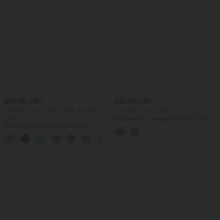
$50.95 USD
$42.95 USD
2 Stück -10%, 3 Stück -15%, 4 Stück
2 für 69 €, 3 für 99 €
-20%
DayStretch - Lässige Hose mit hohem
Rückenfreies, gedrehtes Urlaubs-
Bund, Seitentaschen und Barrel-Leg
Maxikleid mit Seitentaschen und Schlitz
+8