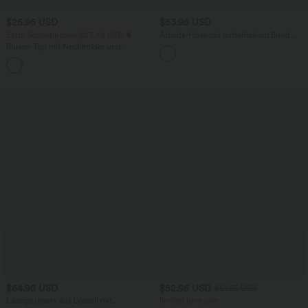
$25.95 USD
$53.95 USD
Extra Schnäppchen $23.49 USD
Arbeits-Hose mit mittelhohem Bund,
Seitentaschen und Barrel-Leg
Blusen-Top mit Neckholder und
Schlüssellochausschnitt, plissiert,
+3
ärmellos, abgerundeter Saum
$64.95 USD
$52.95 USD
$61.95 USD
Lässige Jeans aus Lyocell mit
limited time sale