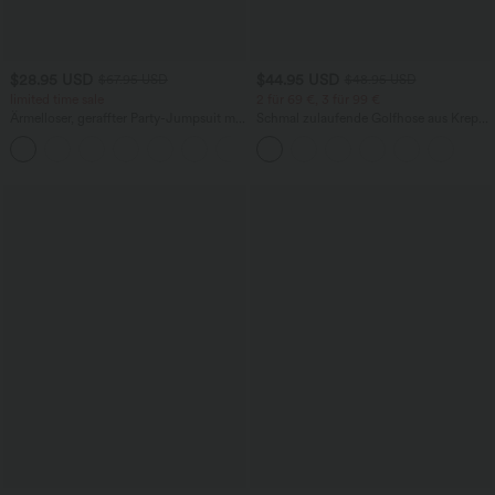
$28.95 USD
$44.95 USD
$67.95 USD
$48.95 USD
limited time sale
2 für 69 €, 3 für 99 €
Ärmelloser, geraffter Party-Jumpsuit mit
Schmal zulaufende Golfhose aus Krepp
V-Ausschnitt, Seitentaschen und
mit hohem Bund und Seitentaschen
+7
unsichtbarem Reißverschluss - pipi-
praktisch