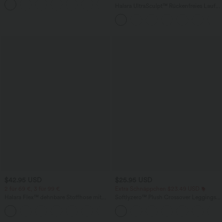
+1
knitterfrei
Halara UltraSculpt™ Rückenfreies Lauf-
Tanktop mit U-Ausschnitt und
überkreuztem, abgerundetem Saum
$42.95 USD
$25.95 USD
2 für 69 €, 3 für 99 €
Extra Schnäppchen $23.49 USD
Halara Flex™ dehnbare Stoffhose mit
Softlyzero™ Plush Crossover Leggings
hohem Bund, Waffelmuster,
mit Taschen
+20
Seitentaschen und weitem Bein