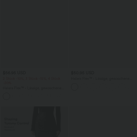
$56.95 USD
$50.95 USD
2 Stück -10%, 3 Stück -15%, 4 Stück
Halara Flex™ - Lässige, gewaschene
-20%
Bermuda-Shorts aus elastischem Strick-
Denim mit hohem Bund, mehreren
Halara Flex™ - Lässige, gewaschene
Taschen und Rollsaum
Baggy-Jeans aus drapiertem Lyocell mit
mittelhohem Bund, mehreren Taschen
und weitem Bein