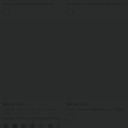
Lässiges, ärmelloses Midikleid mit
Ärmellose, oversized Büro-Bluse mit V-
Rundhalsausschnitt, integriertem BH
Ausschnitt - knitterfrei
und Rüschensaum
$42.95 USD
$42.95 USD
2 Stück -10%, 3 Stück -15%, 4 Stück
Hoch taillierter, fließender 2-in-1-Midi-
-20%
Tanzrock mit Seitentasche
Lässiger, fließender Maxirock mit hohem
Bund und Raffung
+3