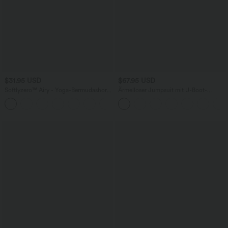
$31.95 USD
$67.95 USD
Softlyzero™ Airy - Yoga-Bermudashorts
Ärmelloser Jumpsuit mit U-Boot-
mit hohem Bund, mehreren Taschen
Ausschnitt, Seitentaschen, seitlichen
+16
und InstantCool
Bindebändern, Streifen und InstantCool
- Easy Peezy Edition