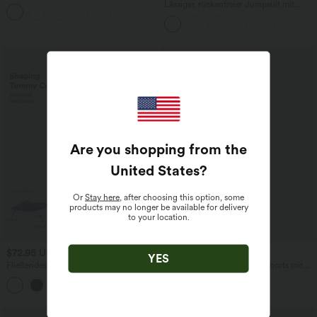
mittelhohem Bund, mehreren Taschen
Lässiger, rückenfreier Jumpsuit mit
und Kordelzug
Seitentaschen
Are you shopping from the
United States
?
Or
Stay here
, after choosing this option, some
products may no longer be available for delivery
to your location.
$72.95 USD
$27.95 USD
YES
Fließendes Midi-Arbeitskleid mit
SoftlyZero™ - 2-in-1 Yoga-Shorts mit
Seitentaschen, Fledermausärmeln und
hohem Crossover-Bund, mehreren
Bauchkontrolle
Taschen und Ösen - schnelltrocknend,
7,6 cm