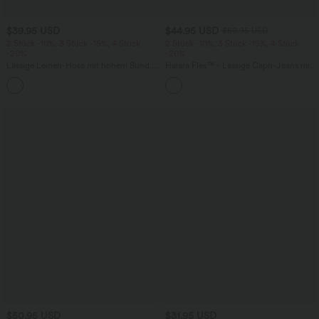
$39.95 USD
$44.95 USD
$50.95 USD
2 Stück -10%, 3 Stück -15%, 4 Stück
2 Stück -10%, 3 Stück -15%, 4 Stück
-20%
-20%
Lässige Leinen-Hose mit hohem Bund,
Halara Flex™ - Lässige Capri-Jeans mit
Kordelzug, weitem Bein und Taschen
hohem Bund, mehreren Taschen und
+5
geschlitztem Saum - slim
$50.95 USD
$31.95 USD