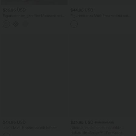
$36.95 USD
$44.95 USD
Figurbetonter, geraffter Maxirock mit
Figurbetontes Midi-Freizeitkleid mit
mittelhohem Bund, Streifen,
Schlitz, rückenfreiem Korsett mit
Blumenmuster und Bindeband vorne
quadratischem Ausschnitt und Rüschen
$44.95 USD
$33.95 USD
$36.95 USD
2-in-1 Midi-Hosenrock mit hohem
Nimm 3, zahle 2; nimm 6, zahle 4
Bund, Seitentaschen, Kordelzug und
Halara UltraSculpt™ - Formende