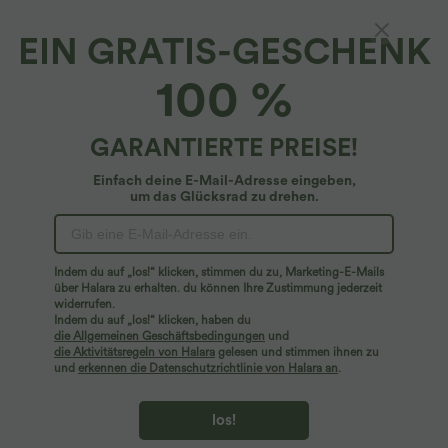
EIN GRATIS-GESCHENK
100 %
GARANTIERTE PREISE!
Einfach deine E-Mail-Adresse eingeben,
um das Glücksrad zu drehen.
Hoppla!
Wir können die von Ihnen gesuchte Seite nicht
Indem du auf „los!“ klicken, stimmen du zu, Marketing-E-Mails
finden.
über Halara zu erhalten. du können Ihre Zustimmung jederzeit
widerrufen.
Indem du auf „los!“ klicken, haben du
Mehr einkaufen
die Allgemeinen Geschäftsbedingungen
und
die Aktivitätsregeln von Halara
gelesen und stimmen ihnen zu
und
erkennen die Datenschutzrichtlinie von Halara an
.
los!