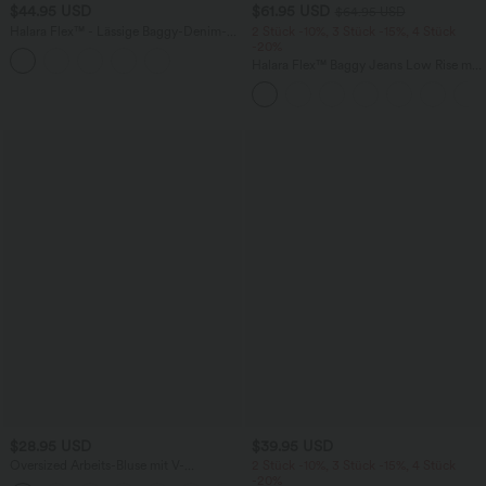
$44.95 USD
$61.95 USD
$64.95 USD
Halara Flex™ - Lässige Baggy-Denim-
2 Stück -10%, 3 Stück -15%, 4 Stück
Shorts mit hohem Crossover-Bund und
-20%
mehreren Taschen
Halara Flex™ Baggy Jeans Low Rise mit
Knopf und Reißverschluss, mehreren
Taschen, weitem Bein
$28.95 USD
$39.95 USD
Oversized Arbeits-Bluse mit V-
2 Stück -10%, 3 Stück -15%, 4 Stück
Ausschnitt und kurzen Ärmeln -
-20%