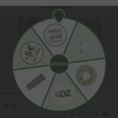
Inspiration
$61.95 USD
$39.95 USD
$67.95 USD
Halara Flex™ - Lässige Ballon-Joggers
2 Stück -10%, 3 Stück -15%, 4 Stück
aus Denim mit mittelhohem Bund und
-20%
mehreren Taschen
Lässige Hose mit Leinengefühl, hoher
Taille, Kordelzug an der Seite und
weitem Bein