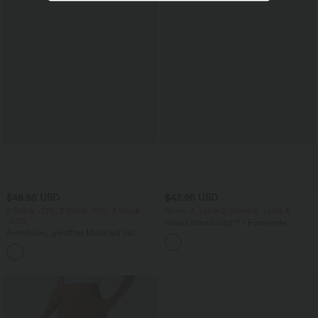
$48.95 USD
$42.95 USD
2 Stück -10%, 3 Stück -15%, 4 Stück
Nimm 3, zahle 2; nimm 6, zahle 4
-20%
Halara UltraSculpt™ - Formende
Ärmelloses, gerafftes Midikleid mit
Workout-Leggings mit hohem Bund,
eckigem Ausschnitt, integriertem BH
Seitentaschen, Booty-Scrunch und
und überkreuztem Rückendesign
Bauchkontrolle