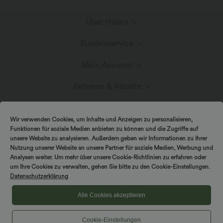
Über Halara
Kundenservice
Lerne Halara kennen
Mein Account
Live-Chat
Stoffinnovation
Aktionen & Rabatte
Anmelden oder Registrieren
Kontakt
Blog
Halara-Gutscheine & Rabatte
Wir verwenden Cookies, um Inhalte und Anzeigen zu personalisieren,
Bestellverlauf
Funktionen für soziale Medien anbieten zu können und die Zugriffe auf
Versand & Zoll
unsere Website zu analysieren. Außerdem geben wir Informationen zu Ihrer
Presse
Markenbotschafter
Nutzung unserer Website an unsere Partner für soziale Medien, Werbung und
Bestellung verfolgen
Analysen weiter. Um mehr über unsere Cookie-Richtlinien zu erfahren oder
um Ihre Cookies zu verwalten, gehen Sie bitte zu den Cookie-Einstellungen.
Rückgabebedingungen
|
Copyright © 2026 Halara
Datenschutzerklärung
Cookie-Richtlinien
Datenschutzerklärung
Affiliate-Programme
|
|
COUPON-RICHTLINIEN
Allgemeine Geschäftsbedingungen
Kontodetails
Alle Cookies akzeptieren
FAQs
|
Barrierefreiheitserklärung
Cookies-Einstellungen
Cookie-Einstellungen
Passwort ändern