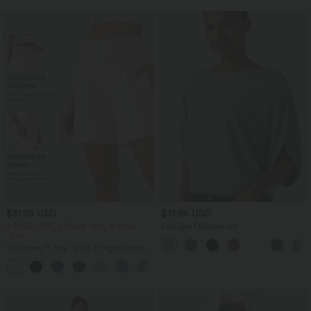
$31.95 USD
$31.95 USD
2 Stück -10%, 3 Stück -15%, 4 Stück
Lässiges Oberteil mit
-20%
Rundhalsausschnitt und
Fledermausärmeln
Softlyzero™ Airy - 2-in-1 Yoga-Shorts
mit superhohem Bund, mehreren
+23
Taschen und InstantCool - 17,78 cm