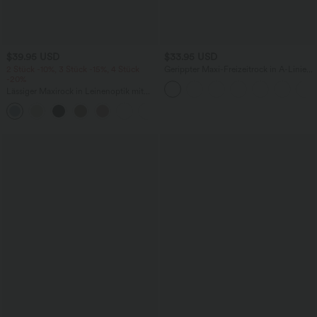
$39.95 USD
$33.95 USD
2 Stück -10%, 3 Stück -15%, 4 Stück
Gerippter Maxi-Freizeitrock in A-Linie
-20%
mit hohem Bund und Schlitzsaum
Lässiger Maxirock in Leinenoptik mit
hohem Bund und Kordelzug