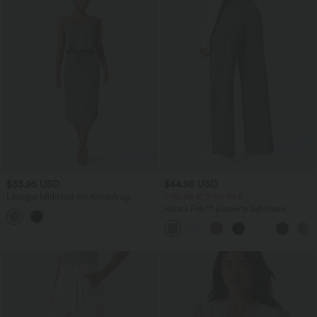
$33.95 USD
$44.95 USD
Lässiges Midikleid mit Kordelzug,
2 für 69 €, 3 für 99 €
Schlitz und geschwungenem Saum
Halara Flex™ plissierte dehnbare
Stoffhose mit hohem Bund,
Seitentaschen und geradem Bein