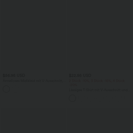
$56.95 USD
$22.95 USD
Ärmelloses Midikleid mit V-Ausschnitt,
2 Stück -10%, 3 Stück -15%, 4 Stück
Seitentaschen und Reißverschluss
-20%
Lässiges T-Shirt mit V-Ausschnitt und
kurzen Ärmeln