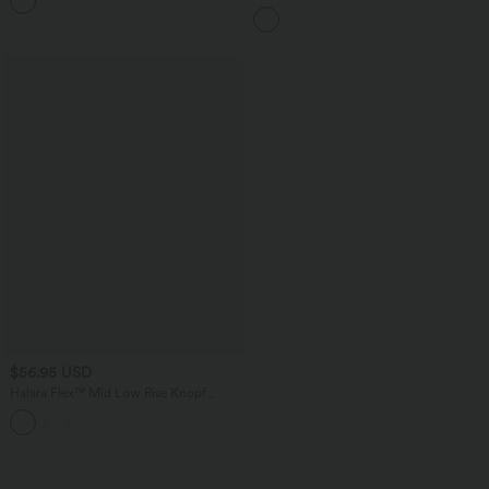
+15
kontrastierendem Netz
Workout-Leggings mit hohem Bund,
Seitentaschen und Bauchkontrolle
$56.95 USD
Halara Flex™ Mid Low Rise Knopf
Reißverschluss Mehrere Taschen
Dehnbarer Strick Lässige Röhrenjeans
wird geladen...