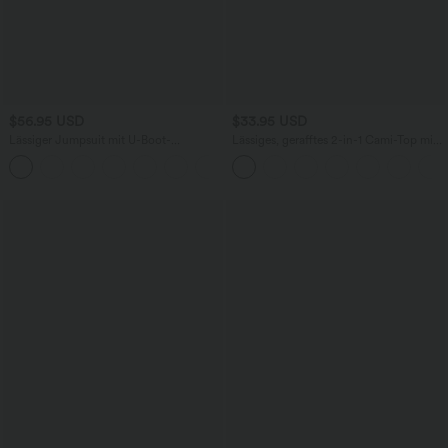
$56.95 USD
$33.95 USD
Lässiger Jumpsuit mit U-Boot-
Lässiges, gerafftes 2-in-1 Cami-Top mit
Ausschnitt, Seitentaschen, kurzen
verstellbaren Trägern und integriertem
Ärmeln und Kordelzug - Easy Peezy
BH
Edition