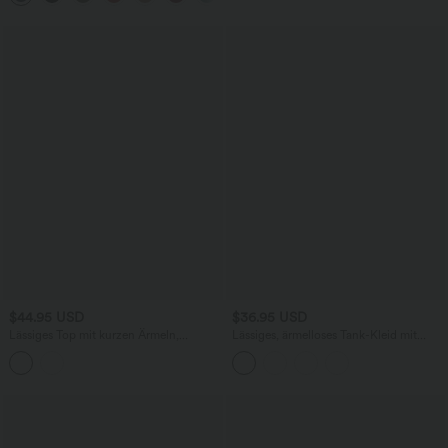
$44.95 USD
$36.95 USD
Lässiges Top mit kurzen Ärmeln,
Lässiges, ärmelloses Tank-Kleid mit
integriertem BH, One-Shoulder-Design,
Rundhalsausschnitt und Seitentaschen
Polka-Dots und abgerundetem Saum