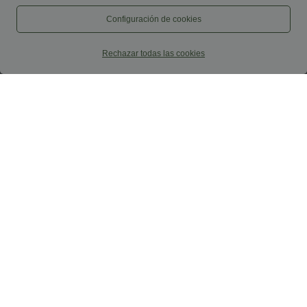
Configuración de cookies
24,95 €
22,95 €
SoftlyZero™ QuickDry Shorts de yoga 2
Oferta extra: 20,95 €
en 1 con cintura alta cruzada, en tejido
Blusa de trabajo sin mangas con cuello
Rechazar todas las cookies
eyelet, 3'' con bolsillos
halter, abertura en la espalda en forma
de lágrima y bajo curvo
Rebajas
57,95 €
37,95 €
Jeans casual de tiro medio con cordón y
2 por 69 €, 3 por 99 €