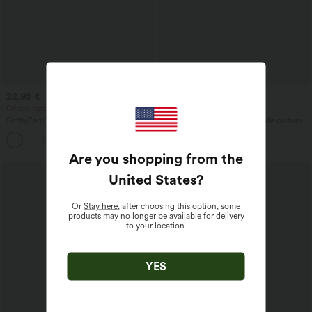
22,95 €
39,95 €
42,95 €
Oferta extra: 20,95 €
2 por 69 €, 3 por 99 €
SoftlyZero™ leggings de corte cruzado
Pantalones de golf de crepé de cintura
con bolsillos, lisos
alta y pernera entallada con bolsillos
+16
Are you shopping from the
Rebajas
United States
?
Or
Stay here
, after choosing this option, some
products may no longer be available for delivery
to your location.
YES