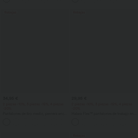
Rebajas
Rebajas
34,95 €
29,95 €
2 piezas -10%, 3 piezas -15%, 4 piezas
2 piezas -10%, 3 piezas -15%, 4 piezas
-20%
-20%
Pantalones de tiro medio, pernera ancha
Halara Flex™ pantalones de trabajo en
y fluida, efecto lino, con bolsillo
tejido waffle, de cintura alta y corte
+1
cónico, con bolsillos
Rebajas