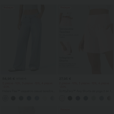
Rebajas
Rebajas
54,95 €
27,95 €
57,95 €
2 piezas -10%, 3 piezas -15%, 4 piezas
2 piezas -10%, 3 piezas -15%, 4 piezas
-20%
-20%
Halara Flex™ vaqueros casual lavados
SoftlyZero™ Airy Shorts de yoga 2 en 1
asimétricos de tiro bajo con bolsillos
InstantCool de talle súper alto, 7" con
+5
con cremallera, corte baggy y pierna
bolsillos
ancha
Rebajas