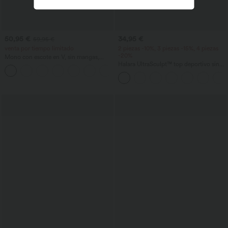
50,95 €
34,95 €
59,95 €
venta por tiempo limitado
2 piezas -10%, 3 piezas -15%, 4 piezas
-20%
Mono con escote en V, sin mangas,
fruncido con bolsillos - Easy Peezy
Halara UltraSculpt™ top deportivo sin
+7
mangas con escote redondo y bajo
curvo