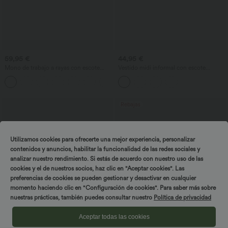
59,95 €
44,95 €
Mono de trabajo a rayas con escote
Vestido midi informal con escote
barco, sin mangas, lazo lateral, tacto
redondo, sujetador integrado, sin
+8
Cool Touch y bolsillos - Edición Easy
mangas y bajo con volantes
Peezy
Rebajas
Utilizamos cookies para ofrecerte una mejor experiencia, personalizar
contenidos y anuncios, habilitar la funcionalidad de las redes sociales y
analizar nuestro rendimiento. Si estás de acuerdo con nuestro uso de las
cookies y el de nuestros socios, haz clic en "Aceptar cookies". Las
preferencias de cookies se pueden gestionar y desactivar en cualquier
¡Gira y gana!
momento haciendo clic en "Configuración de cookies". Para saber más sobre
nuestras prácticas, también puedes consultar nuestro
Política de privacidad
Aceptar todas las cookies