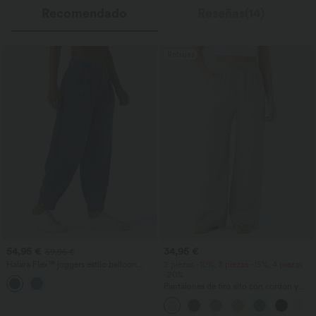
Recomendado
Reseñas(14)
Rebajas
54,95 €
34,95 €
59,95 €
Halara Flex™ joggers estilo balloon
2 piezas -10%, 3 piezas -15%, 4 piezas
casual en denim de tiro medio con
-20%
bolsillos
Pantalones de tiro alto con cordón y
bolsillos, pernera ancha, holgados y de
estilo casual con tacto de lino.