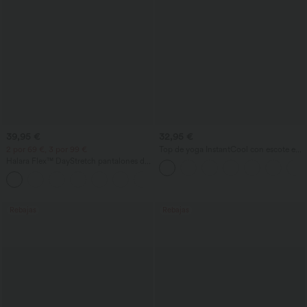
39,95 €
32,95 €
2 por 69 €, 3 por 99 €
Top de yoga InstantCool con escote en
U y bajo curvado - UPF50+
Halara Flex™ DayStretch pantalones de
trabajo de tiro alto, pernera recta y con
+23
bolsillos
Rebajas
Rebajas