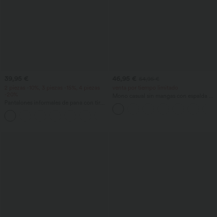
39,95 €
46,95 €
54,95 €
2 piezas -10%, 3 piezas -15%, 4 piezas
venta por tiempo limitado
-20%
Mono casual sin mangas con espalda en
Pantalones informales de pana con tiro
U y bolsillos
medio y bolsillos con cremallera
+7