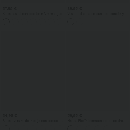
27,95 €
29,95 €
Blusa casual con escote en V y mangas
Vestido slip midi casual con cordón y
cortas abullonadas
abertura curva en el bajo
24,95 €
39,95 €
Blusa oversize de trabajo con escote en
Halara Flex™ bermuda denim de tiro
V y manga corta, resistente a las arrugas
alto con diseño cruzado, control de
+1
abdomen, corte holgado y bolsillos