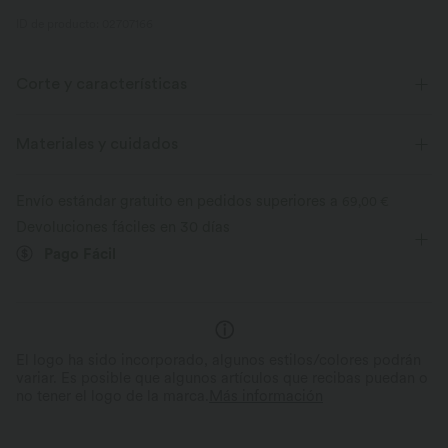
ID de producto: 02707166
Corte y características
Shorts integrados
Con bolsillos
Cuello redondo
Materiales y cuidados
Con capas
Fácil de poner
Mini
Sin mangas
Envío estándar gratuito en pedidos superiores a
69,00 €
Elasticidad alta
Elástico en 4 direcciones
Devoluciones fáciles en 30 días
Pago Fácil
El logo ha sido incorporado, algunos estilos/colores podrán
variar. Es posible que algunos artículos que recibas puedan o
no tener el logo de la marca.
Más información