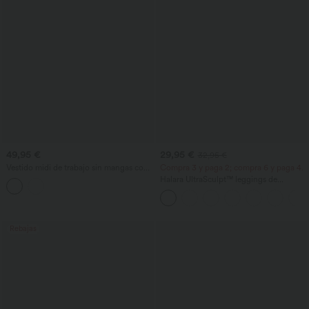
49,95 €
29,95 €
32,95 €
Vestido midi de trabajo sin mangas con
Compra 3 y paga 2; compra 6 y paga 4.
escote en V, cremallera bidireccional y
Halara UltraSculpt™ leggings de
bolsillos.
entrenamiento de talle alto con control
abdominal, efecto moldeador y bolsillos
Rebajas