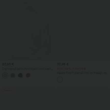
27,95 €
37,95 €
Top casual de corte relajado con cuello
2 por 69 €, 3 por 99 €
redondo y mangas murciélago.
Halara Flex™ pantalones de trabajo de
+1
cintura alta con bolsillos, pernera ancha
y tejido waffle
Rebajas