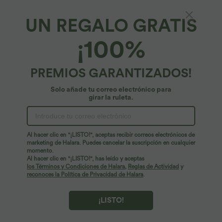
100%
de los clientes dicen que estos artículos son fieles a la
talla.
UN REGALO GRATIS
¡100%
XS
(
32/34
)
S
(
34/36
)
M
(
38/40
)
L
(
42/44
)
XL
(
46
)
PREMIOS GARANTIZADOS!
Solo añade tu correo electrónico para
+ Agregar a la bolsa
girar la ruleta.
Te va a encantar
Estilos similares
Al hacer clic en "¡LISTO!", aceptas recibir correos electrónicos de
marketing de Halara. Puedes cancelar la suscripción en cualquier
momento.
Al hacer clic en "¡LISTO!", has leído y aceptas
los Términos y Condiciones de Halara
,
Reglas de Actividad
y
reconoces la Política de Privacidad de Halara
.
¡LISTO!