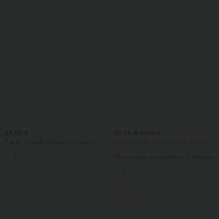
24,95 €
38,95 €
44,95 €
Top de yoga de tirantes con escote
2 piezas -10%, 3 piezas -15%, 4 piezas
redondo, fruncido y tacto fresco -
-20%
+16
UPF50+
Mono casual con escote en V, mangas
cortas, bolsillos laterales, pierna ancha y
tejido waffle fluido
Rebajas