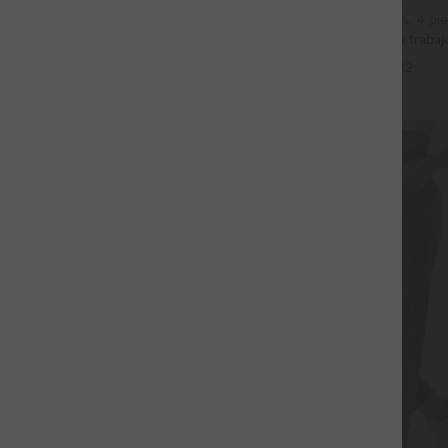
 a rayas con escote barco, sin
2 piezas -10%, 3 piezas -15%, 4 p
eral, tacto Cool Touch y bolsillos -
Halara Flex™ pantalones de trabajo
+12
eezy
waffle, de cintura alta y corte cóni
+12
Rebajas