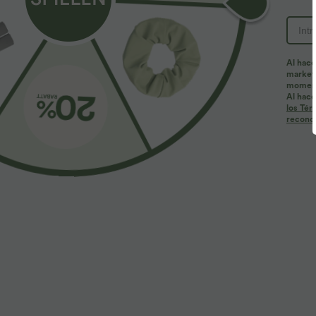
Al hace
marketi
momen
Al hace
los Tér
reconoc
29,95 €
24,95 €
Vestido slip midi casual con cordón y abertura
Blusa oversize 
curva en el bajo
manga corta, re