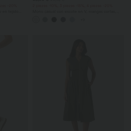
iezas -20%
2 piezas -10%, 3 piezas -15%, 4 piezas -20%
 en tejido
Mono casual con escote en V, mangas cortas,
co, con bolsillos
bolsillos laterales, pierna ancha y tejido waffle
+9
fluido