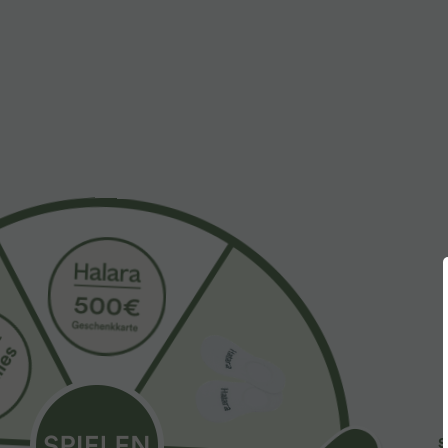
34,95 €
50,95 €
59,9
2 piezas -10%, 3 piezas -15%, 4 piezas -20%
venta por tiem
Halara UltraSculpt™ top deportivo sin mangas
Mono con escot
con escote redondo y bajo curvo
bolsillos - Easy
+15
S