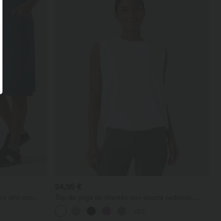
24,95 €
ro alto con
Top de yoga de tirantes con escote redondo,
en, corte
fruncido y tacto fresco - UPF50+
+20