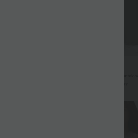
39,95 €
por 99 €
2 por 69 €, 3 por 99 €
ntalones de trabajo de cintura
Halara Flex™ DayStretch pantalone
os, pernera ancha y tejido waffle
de tiro alto, pernera recta y con bol
+24
+27