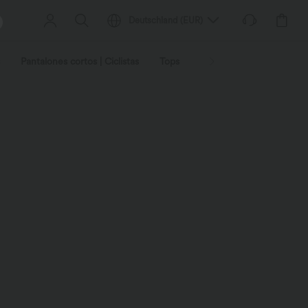
Deutschland
(
EUR
)
Pantalones cortos | Ciclistas
Tops
Vaqueros | Mezclilla