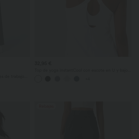
32,95 €
Top de yoga InstantCool con escote en U y bajo
curvado - UPF50+
s de trabajo
+4
sillos
Rebajas