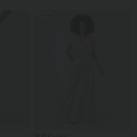
Rebajas
38,95 €
44,95 €