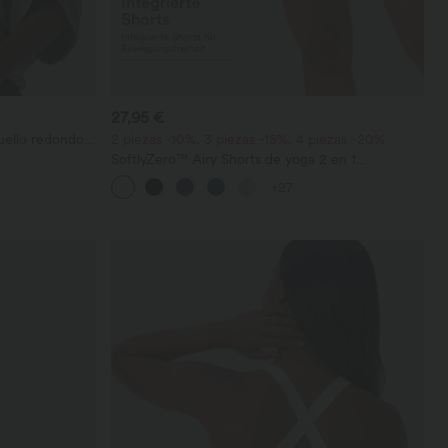
27,95 €
uello redondo y
2 piezas -10%, 3 piezas -15%, 4 piezas -20%
SoftlyZero™ Airy Shorts de yoga 2 en 1
InstantCool de talle súper alto, 7" con bolsillos
+27