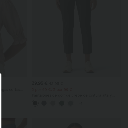
39,95 €
42,95 €
ngas cortas
2 por 69 €, 3 por 99 €
Pantalones de golf de crepé de cintura alta y
pernera entallada con bolsillos
+1