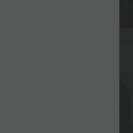
27,95 €
3 piezas -15%, 4 piezas -20%
Top casual de corte relajado con c
mangas murciélago.
ro alto con cordón y bolsillos,
+5
holgados y de estilo casual con
+19
Rebajas