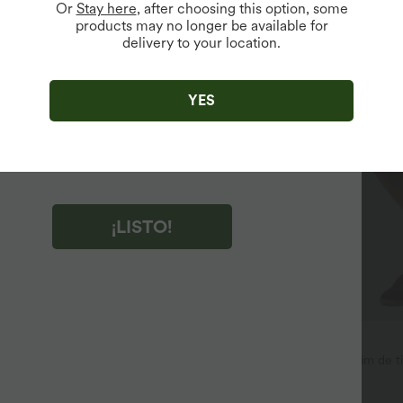
Or
Stay here
, after choosing this option, some
products may no longer be available for
delivery to your location.
r clic en "¡LISTO!", aceptas recibir correos electrónicos de
ng de Halara. Puedes cancelar la suscripción en cualquier
YES
to.
r clic en "¡LISTO!", has leído y aceptas
minos y Condiciones de Halara
,
Reglas de Actividad
y
es la Política de Privacidad de Halara
.
¡LISTO!
39,95 €
de trabajo con escote en V y
Halara Flex™ bermuda denim de ti
sistente a las arrugas
diseño cruzado, control de abdom
+5
holgado y bolsillos