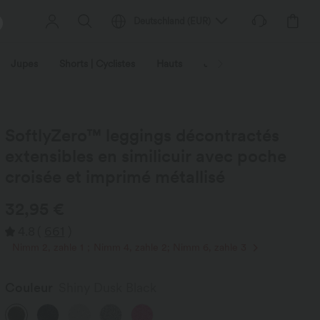
Deutschland
(
EUR
)
Jupes
Shorts | Cyclistes
Hauts
Jeans | Denim
Leggin
SoftlyZero™ leggings décontractés
extensibles en similicuir avec poche
croisée et imprimé métallisé
32,95 €
4.8
(
661
)
Nimm 2, zahle 1；Nimm 4, zahle 2; Nimm 6, zahle 3
Couleur
Shiny Dusk Black