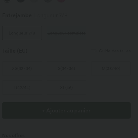
Entrejambe️
Longueur 7/8
Longueur 7/8
Longueur complète
Taille
(EU)
Guide des tailles
XS
(
32/34
)
S
(
34/36
)
M
(
38/40
)
L
(
42/44
)
XL
(
46
)
+ Ajouter au panier
Nos offres