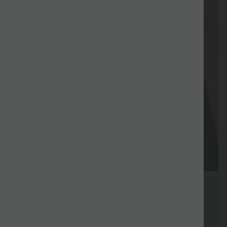
Cadeau
Cadeau
Livraison
Retour
Bons d'achat
gratuit
gratuit