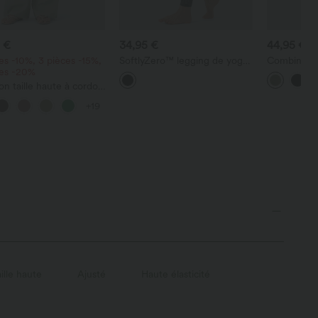
 €
34,95 €
44,95 €
es -10%, 3 pièces -15%,
SoftlyZero™ legging de yoga
Combinaiso
ces -20%
croisé à taille mi-haute,
chinée à br
dentelle contrastée et poche
fronces et 
on taille haute à cordon
avec poche
oches, jambe large et
tout
+19
ample, style
racté, effet lin
ille haute
Ajusté
Haute élasticité