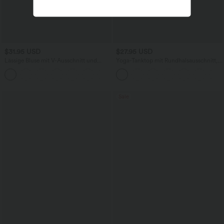
$31.95 USD
$27.95 USD
Lässige Bluse mit V-Ausschnitt und
Yoga-Tanktop mit Rundhalsausschnitt,
kurzen Puffärmeln
Rüschen und InstantCool
Sale