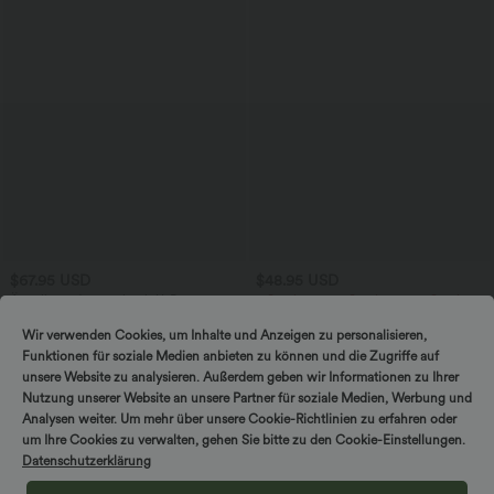
$67.95 USD
$48.95 USD
Ärmelloser Jumpsuit mit U-Boot-
2 Stück -10%, 3 Stück -15%, 4 Stück
Ausschnitt, Seitentaschen, seitlichen
-20%
+8
Bindebändern, Streifen und InstantCool
Ärmelloses, gerafftes Midikleid mit
Wir verwenden Cookies, um Inhalte und Anzeigen zu personalisieren,
- Easy Peezy Edition
eckigem Ausschnitt, integriertem BH
Funktionen für soziale Medien anbieten zu können und die Zugriffe auf
und überkreuztem Rückendesign
unsere Website zu analysieren. Außerdem geben wir Informationen zu Ihrer
Nutzung unserer Website an unsere Partner für soziale Medien, Werbung und
Sale
Sale
Analysen weiter. Um mehr über unsere Cookie-Richtlinien zu erfahren oder
um Ihre Cookies zu verwalten, gehen Sie bitte zu den Cookie-Einstellungen.
Datenschutzerklärung