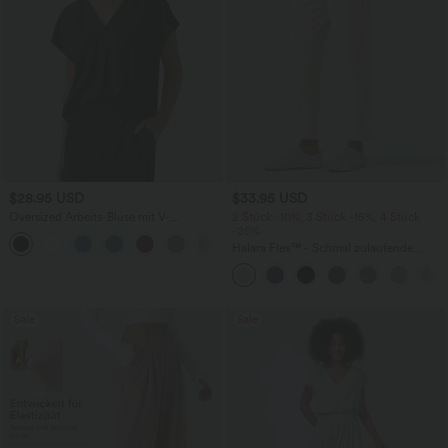
$28.95 USD
$33.95 USD
Oversized Arbeits-Bluse mit V-
2 Stück -10%, 3 Stück -15%, 4 Stück
Ausschnitt und kurzen Ärmeln -
-20%
+1
knitterfrei
Halara Flex™ - Schmal zulaufende
Bürohose mit hohem Bund,
Seitentaschen und Waffelstoff
Sale
Sale