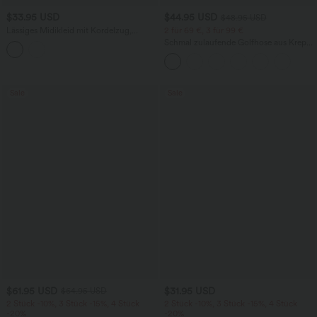
$33.95 USD
$44.95 USD
$48.95 USD
Lässiges Midikleid mit Kordelzug,
2 für 69 €, 3 für 99 €
Schlitz und geschwungenem Saum
Schmal zulaufende Golfhose aus Krepp
mit hohem Bund und Seitentaschen
Sale
Sale
$61.95 USD
$31.95 USD
$64.95 USD
2 Stück -10%, 3 Stück -15%, 4 Stück
2 Stück -10%, 3 Stück -15%, 4 Stück
-20%
-20%