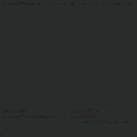
Halara Flex™ Baggy Jeans Low Rise mit
Softlyzero™ Airy - 2-in-1 Yoga-Shorts
Knopf und Reißverschluss, mehreren
mit superhohem Bund, mehreren
+5
Taschen, weitem Bein
Taschen und InstantCool - 17,78 cm
$44.95 USD
$57.95 USD
$67.95 USD
Halara Flex™ - Lässige Baggy-Denim-
limited time sale
Shorts mit hohem Crossover-Bund und
Ärmelloser, geraffter Party-Jumpsuit mit
mehreren Taschen
V-Ausschnitt, Seitentaschen und
unsichtbarem Reißverschluss - pipi-
praktisch