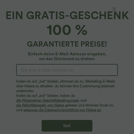
EIN GRATIS-GESCHENK
100 %
GARANTIERTE PREISE!
Einfach deine E-Mail-Adresse eingeben,
um das Glücksrad zu drehen.
Hoppla!
Wir können die von Ihnen gesuchte Seite nicht
Indem du auf „los!“ klicken, stimmen du zu, Marketing-E-Mails
finden.
über Halara zu erhalten. du können Ihre Zustimmung jederzeit
widerrufen.
Indem du auf „los!“ klicken, haben du
Mehr einkaufen
die Allgemeinen Geschäftsbedingungen
und
die Aktivitätsregeln von Halara
gelesen und stimmen ihnen zu
und
erkennen die Datenschutzrichtlinie von Halara an
.
los!