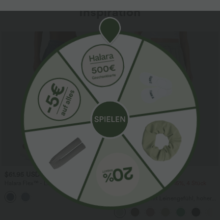
Inspiration
Sale
$61.95 USD
$39.95 USD
$67.95 USD
Halara Flex™ - Lässige Ballon-Joggers
2 Stück -10%, 3 Stück -15%, 4 Stück
aus Denim mit mittelhohem Bund und
-20%
mehreren Taschen
Lässige Hose mit Leinengefühl, hoher
Taille, Kordelzug an der Seite und
weitem Bein