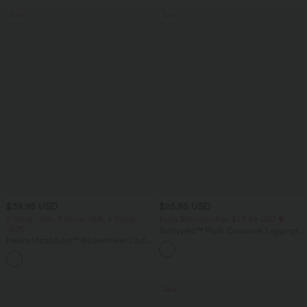
Sale
Sale
$39.95 USD
$25.95 USD
2 Stück -10%, 3 Stück -15%, 4 Stück
Extra Schnäppchen $23.49 USD
-20%
Softlyzero™ Plush Crossover Leggings
Halara UltraSculpt™ Rückenfreies Lauf-
mit Taschen
Tanktop mit U-Ausschnitt und
+11
überkreuztem, abgerundetem Saum
Sale