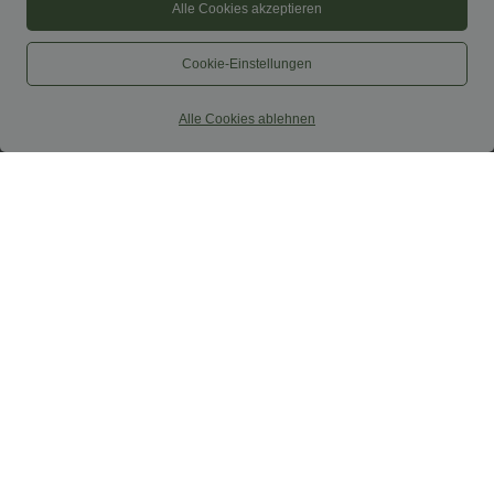
Alle Cookies akzeptieren
Cookie-Einstellungen
Alle Cookies ablehnen
$38.95 USD
$44.95 USD
$42.95 USD
$48.95 USD
2 Stück -10%, 3 Stück -15%, 4 Stück
2 für 69 €, 3 für 99 €
-20%
Schlaghose mit mittlerem Bund und
Capri-Hose mit hohem Bund und
seitlichen Reißverschlusstaschen
Seitentaschen - leinenähnliches Material
+7