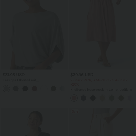
$31.95 USD
$39.95 USD
Lässiges Oberteil mit
2 Stück -10%, 3 Stück -15%, 4 Stück
Rundhalsausschnitt und
-20%
+1
Fledermausärmeln
Fließende hosenrock in Leinenoptik mit
mittelhohem Bund, Seitentaschen und
weitem Bein
Sale