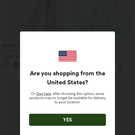
$42.95 USD
$42.95 USD
$50.95 USD
2 für 69 €, 3 für 99 €
2 Stück -10%, 3 Stück -15%, 4 Stück
-20%
Halara Flex™ dehnbare Stoffhose mit
hohem Bund, Waffelmuster,
Jumpsuit mit V-Ausschnitt, kurzen
+20
Seitentaschen und weitem Bein
Ärmeln, plissierten Seitentaschen und
weitem Bein, fließendem Waffelmuster
Are you shopping from the
United States
?
Or
Stay here
, after choosing this option, some
products may no longer be available for delivery
to your location.
YES