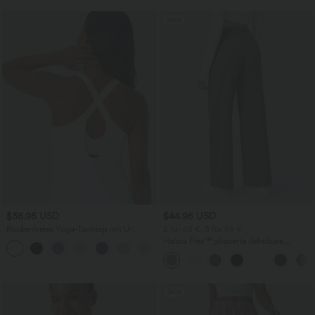
Sale
$36.95 USD
$44.95 USD
Rückenfreies Yoga-Tanktop mit U-
2 für 69 €, 3 für 99 €
Ausschnitt, überkreuzten Trägern und
Halara Flex™ plissierte dehnbare
abgerundetem Saum
Stoffhose mit hohem Bund,
Seitentaschen und geradem Bein
Sale