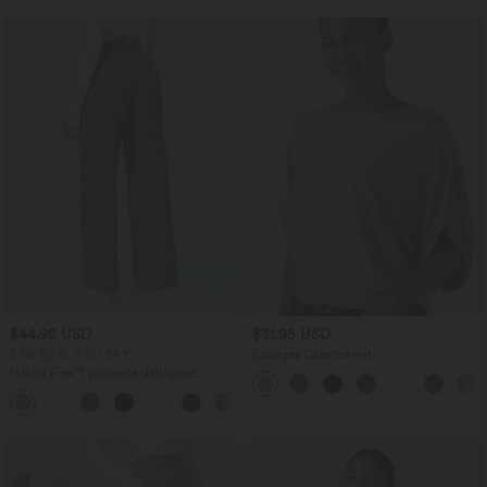
$44.95 USD
$31.95 USD
2 für 69 €, 3 für 99 €
Lässiges Oberteil mit
Rundhalsausschnitt und
Halara Flex™ plissierte dehnbare
Fledermausärmeln
Stoffhose mit hohem Bund,
+23
Seitentaschen und geradem Bein