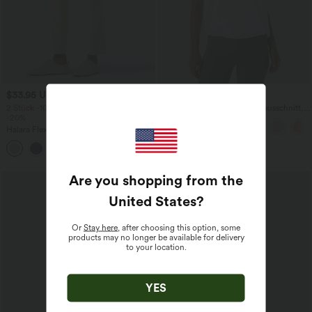
$33.95 USD
$23.95 USD
$27.95 USD
2 Stück -10%, 3 Stück -15%, 4 Stück
Yoga-Tanktop mit Rundhalsausschnitt,
-20%
Rüschen und InstantCool
Halara Flex™ - Schmal zulaufende
Bürohose mit hohem Bund,
+8
Seitentaschen und Waffelstoff
Are you shopping from the
United States
?
Or
Stay here
, after choosing this option, some
products may no longer be available for delivery
to your location.
YES