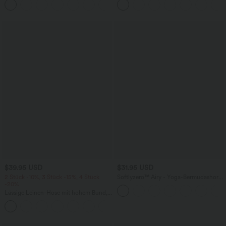
+1
weitem Bein
überkreuztem, abgerundetem Saum
$39.95 USD
$31.95 USD
2 Stück -10%, 3 Stück -15%, 4 Stück
Softlyzero™ Airy - Yoga-Bermudashorts
-20%
mit hohem Bund, mehreren Taschen
und InstantCool
Lässige Leinen-Hose mit hohem Bund,
Kordelzug, weitem Bein und Taschen
+5