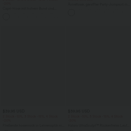
-20%
Ärmelloser, geraffter Party-Jumpsuit mit
Capri-Hose mit hohem Bund und
V-Ausschnitt, Seitentaschen und
Seitentaschen - leinenähnliches Material
unsichtbarem Reißverschluss - pipi-
+7
praktisch
$39.95 USD
$39.95 USD
2 Stück -10%, 3 Stück -15%, 4 Stück
2 Stück -10%, 3 Stück -15%, 4 Stück
-20%
-20%
Fließende hosenrock in Leinenoptik mit
Halara UltraSculpt™ Rückenfreies Lauf-
mittelhohem Bund, Seitentaschen und
Tanktop mit U-Ausschnitt und