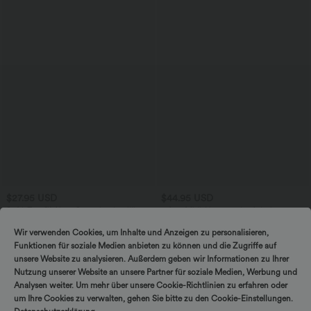
$27.95 USD
$44.95 USD
SoftlyZero™ Airy - Super hoch taillierte
2-in-1 Midi-Hosenrock mit hohem
2-in-1-Yoga-Shorts mit Gesäßtasche
Bund, Seitentaschen, Kordelzug und
+20
und Seitentasche-längere Länge
kontrastierendem Netz
Wir verwenden Cookies, um Inhalte und Anzeigen zu personalisieren,
Funktionen für soziale Medien anbieten zu können und die Zugriffe auf
unsere Website zu analysieren. Außerdem geben wir Informationen zu Ihrer
Nutzung unserer Website an unsere Partner für soziale Medien, Werbung und
Analysen weiter. Um mehr über unsere Cookie-Richtlinien zu erfahren oder
um Ihre Cookies zu verwalten, gehen Sie bitte zu den Cookie-Einstellungen.