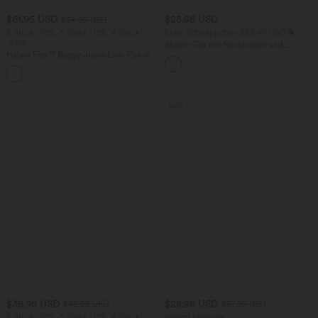
$61.95 USD
$25.95 USD
$64.95 USD
2 Stück -10%, 3 Stück -15%, 4 Stück
Extra Schnäppchen $23.49 USD
-20%
Blusen-Top mit Neckholder und
Halara Flex™ Baggy Jeans Low Rise mit
Schlüssellochausschnitt, plissiert,
Knopf und Reißverschluss, mehreren
ärmellos, abgerundeter Saum
+5
Taschen, weitem Bein
Sale
$38.95 USD
$28.95 USD
$42.95 USD
$67.95 USD
2 Stück -10%, 3 Stück -15%, 4 Stück
limited time sale