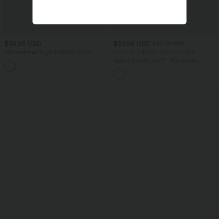
$36.95 USD
$33.95 USD
$36.95 USD
Rückenfreies Yoga-Tanktop mit U-
Nimm 3, zahle 2; nimm 6, zahle 4
Ausschnitt, überkreuzten Trägern und
Halara UltraSculpt™ - Formende
abgerundetem Saum
Workout-Leggings mit hohem Bund,
Seitentaschen und Bauchkontrolle