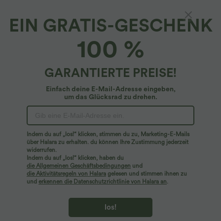
EIN GRATIS-GESCHENK
100 %
GARANTIERTE PREISE!
Einfach deine E-Mail-Adresse eingeben,
um das Glücksrad zu drehen.
Hoppla!
Wir können die von Ihnen gesuchte Seite nicht
Indem du auf „los!“ klicken, stimmen du zu, Marketing-E-Mails
finden.
über Halara zu erhalten. du können Ihre Zustimmung jederzeit
widerrufen.
Indem du auf „los!“ klicken, haben du
Mehr einkaufen
die Allgemeinen Geschäftsbedingungen
und
die Aktivitätsregeln von Halara
gelesen und stimmen ihnen zu
und
erkennen die Datenschutzrichtlinie von Halara an
.
los!