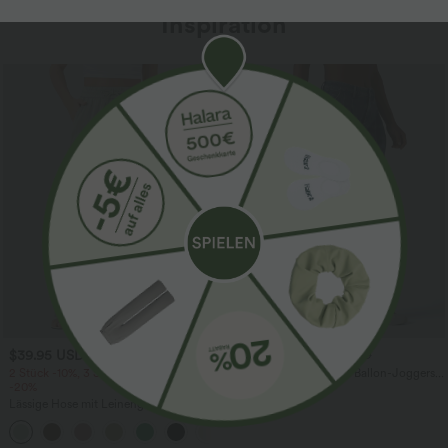
Inspiration
$39.95 USD
$61.95 USD
$67.95 USD
2 Stück -10%, 3 Stück -15%, 4 Stück
Halara Flex™ - Lässige Ballon-Joggers
-20%
aus Denim mit mittelhohem Bund und
mehreren Taschen
Lässige Hose mit Leinengefühl, hoher
Taille, Kordelzug an der Seite und
+15
weitem Bein