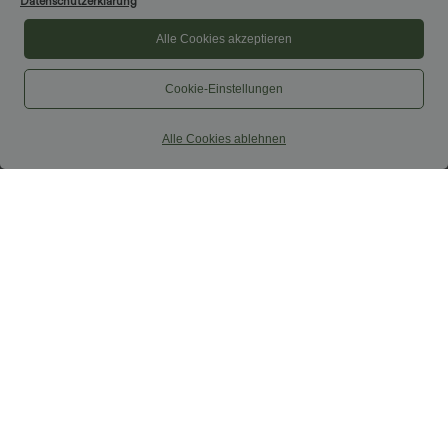
Datenschutzerklärung
Alle Cookies akzeptieren
Cookie-Einstellungen
Alle Cookies ablehnen
$33.95 USD
$39.95 USD
Softlyzero™ Airy - 2-in-1 Yoga-Shorts
2 Stück -10%, 3 Stück -15%, 4 Stück
mit superhohem Bund, mehreren
-20%
+10
Taschen und InstantCool - 22,9 cm
Lässiger Maxirock in Leinenoptik mit
hohem Bund und Kordelzug
Sale