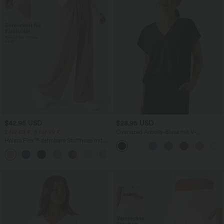
$42.95 USD
$28.95 USD
2 für 69 €, 3 für 99 €
Oversized Arbeits-Bluse mit V-
Ausschnitt und kurzen Ärmeln -
Halara Flex™ dehnbare Stoffhose mit
knitterfrei
hohem Bund, Waffelmuster,
+20
Seitentaschen und weitem Bein