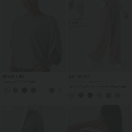
$31.95 USD
$42.95 USD
Lässiges Oberteil mit
2 für 69 €, 3 für 99 €
Rundhalsausschnitt und
Halara Flex™ dehnbare Stoffhose mit
+1
Fledermausärmeln
hohem Bund, Waffelmuster,
Seitentaschen und weitem Bein
Sale