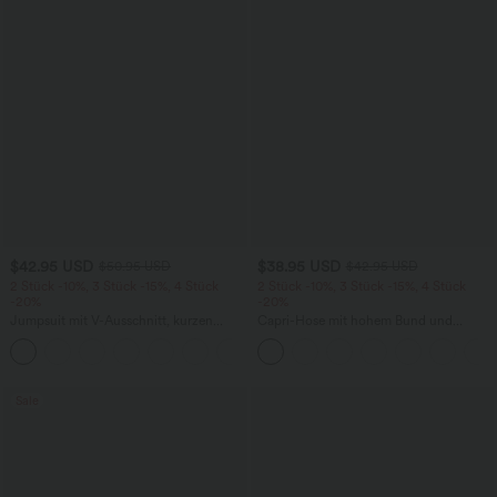
$42.95 USD
$38.95 USD
$50.95 USD
$42.95 USD
2 Stück -10%, 3 Stück -15%, 4 Stück
2 Stück -10%, 3 Stück -15%, 4 Stück
-20%
-20%
Jumpsuit mit V-Ausschnitt, kurzen
Capri-Hose mit hohem Bund und
Ärmeln, plissierten Seitentaschen und
Seitentaschen - leinenähnliches Material
+5
weitem Bein, fließendem Waffelmuster
Sale