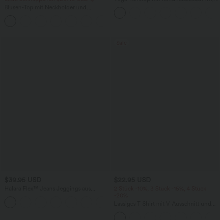
Rüschen und InstantCool
Blusen-Top mit Neckholder und
Schlüssellochausschnitt, plissiert,
+3
ärmellos, abgerundeter Saum
Sale
$39.95 USD
$22.95 USD
Halara Flex™ Jeans Jeggings aus
2 Stück -10%, 3 Stück -15%, 4 Stück
elastischem Strick-Denim mit hohem
-20%
Bund und Gesäßtaschen
Lässiges T-Shirt mit V-Ausschnitt und
kurzen Ärmeln