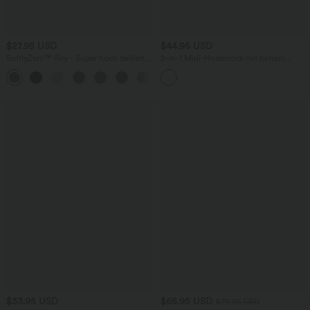
$27.95 USD
$44.95 USD
SoftlyZero™ Airy - Super hoch taillierte
2-in-1 Midi-Hosenrock mit hohem
2-in-1-Yoga-Shorts mit Gesäßtasche
Bund, Seitentaschen, Kordelzug und
+20
und Seitentasche-längere Länge
kontrastierendem Netz
$33.95 USD
$65.95 USD
$70.95 USD