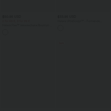
$50.95 USD
$33.95 USD
2 für 69 €, 3 für 99 €
Halara UltraSculpt™ - Formende
Workout-Shorts mit hohe Bund,
Halara Flex™ Verwaschene Bootcut-
Seitentaschen und Bauchkontrolle - 17,8
Jeans aus elastischem Strick-Denim mit
cm
+5
hohem Bund und mehrere Taschen
Sale