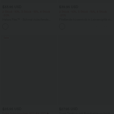
$33.95 USD
$39.95 USD
2 Stück -10%, 3 Stück -15%, 4 Stück
2 Stück -10%, 3 Stück -15%, 4 Stück
-20%
-20%
Halara Flex™ - Schmal zulaufende
Fließende hosenrock in Leinenoptik mit
Bürohose mit hohem Bund,
mittelhohem Bund, Seitentaschen und
+8
Seitentaschen und Waffelstoff
weitem Bein
Sale
$25.95 USD
$27.95 USD
Extra Schnäppchen $23.49 USD
Yoga-Tanktop mit Rundhalsausschnitt,