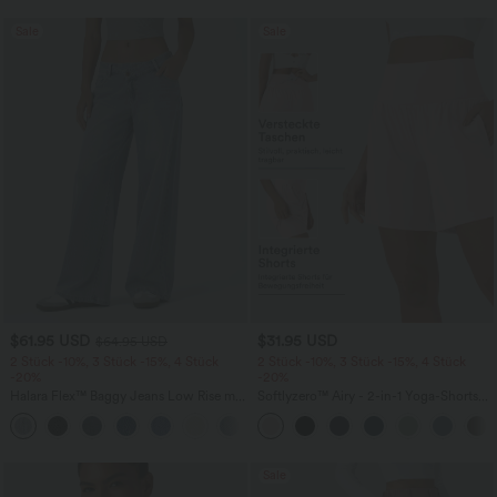
Sale
Sale
$61.95 USD
$31.95 USD
$64.95 USD
2 Stück -10%, 3 Stück -15%, 4 Stück
2 Stück -10%, 3 Stück -15%, 4 Stück
-20%
-20%
Halara Flex™ Baggy Jeans Low Rise mit
Softlyzero™ Airy - 2-in-1 Yoga-Shorts
Knopf und Reißverschluss, mehreren
mit superhohem Bund, mehreren
+5
Taschen, weitem Bein
Taschen und InstantCool - 17,78 cm
Sale