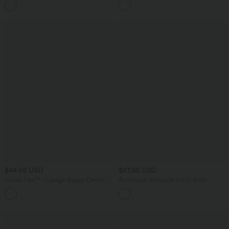
BH
$44.95 USD
$67.95 USD
Halara Flex™ - Lässige Baggy-Denim-
Ärmelloser Jumpsuit mit U-Boot-
Shorts mit hohem Crossover-Bund und
Ausschnitt, Seitentaschen, seitlichen
mehreren Taschen
Bindebändern, Streifen und InstantCool
- Easy Peezy Edition