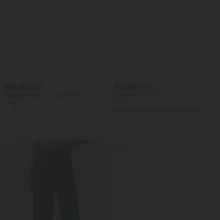
$64.95 USD
$50.95 USD
Lässige Jeans aus Lyocell mit
2 Stück -10%, 3 Stück -15%, 4 Stück
mittelhohem Bund, mehreren Taschen
-20%
und Kordelzug
Rückenfreies, gedrehtes Urlaubs-
Maxikleid mit Seitentaschen und Schlitz
Sale
Sale