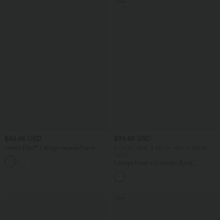
Sale
$64.95 USD
$39.95 USD
Halara Flex™ Lässige verwaschene
2 Stück -10%, 3 Stück -15%, 4 Stück
Bootcut-Jeans aus elastischem Strick-
-20%
Denim mit niedrigem Bund, Knopf,
Lässige Hose mit hohem Bund,
Reißverschluss und mehreren Taschen
Kordelzug, weitem Bein und verkürzter
Länge, Leinenoptik, mit Seitentaschen
Sale