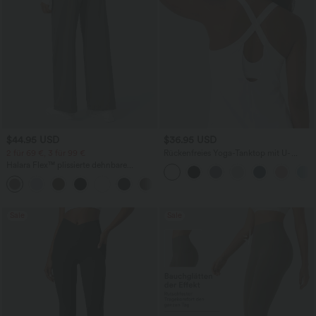
$44.95 USD
$36.95 USD
2 für 69 €, 3 für 99 €
Rückenfreies Yoga-Tanktop mit U-
Ausschnitt, überkreuzten Trägern und
Halara Flex™ plissierte dehnbare
abgerundetem Saum
Stoffhose mit hohem Bund,
+23
Seitentaschen und geradem Bein
Sale
Sale