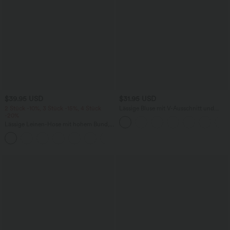
$39.95 USD
$31.95 USD
2 Stück -10%, 3 Stück -15%, 4 Stück
Lässige Bluse mit V-Ausschnitt und
-20%
kurzen Puffärmeln
Lässige Leinen-Hose mit hohem Bund,
Kordelzug, weitem Bein und Taschen
+5