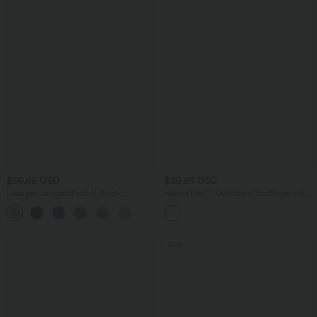
$56.95 USD
$39.95 USD
Lässiger Jumpsuit mit U-Boot-
Halara Flex™ Dehnbare Stoffhose mit
Ausschnitt, Seitentaschen, kurzen
hohem Bund und Seitentasche hinten
Ärmeln und Kordelzug - Easy Peezy
Edition
Sale