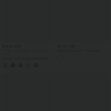
$44.95 USD
$31.95 USD
2 Stück -10%, 3 Stück -15%, 4 Stück
Halara UltraSculpt™ - Formende
-20%
Workout-Shorts mit hohem Bund,
Tasche und Bauchkontrolle - 22,9 cm
Lässige Cordhose mit mittelhohem
Bund, Reißverschluss und Seitentaschen
+7
Sale