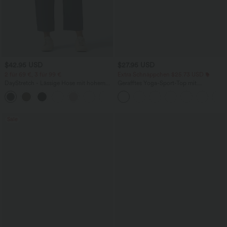
$42.95 USD
$27.95 USD
2 für 69 €, 3 für 99 €
Extra Schnäppchen $25.73 USD
DayStretch - Lässige Hose mit hohem
Gerafftes Yoga-Sport-Top mit
Bund, Seitentaschen und Barrel-Leg
Rundhalsausschnitt und kurzen Ärmeln
+5
- UPF50+
Sale