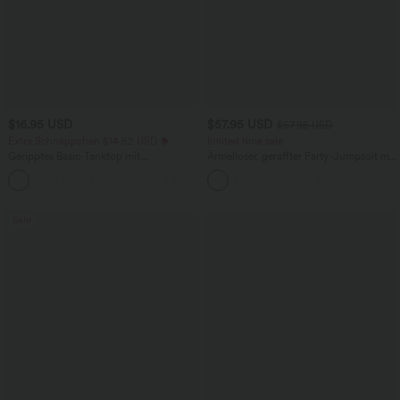
$16.95 USD
$57.95 USD
$67.95 USD
Extra Schnäppchen $14.52 USD
limited time sale
Geripptes Basic-Tanktop mit
Ärmelloser, geraffter Party-Jumpsuit mit
Rundhalsausschnitt und lässigem
V-Ausschnitt, Seitentaschen und
Schnitt
unsichtbarem Reißverschluss - pipi-
praktisch
Sale