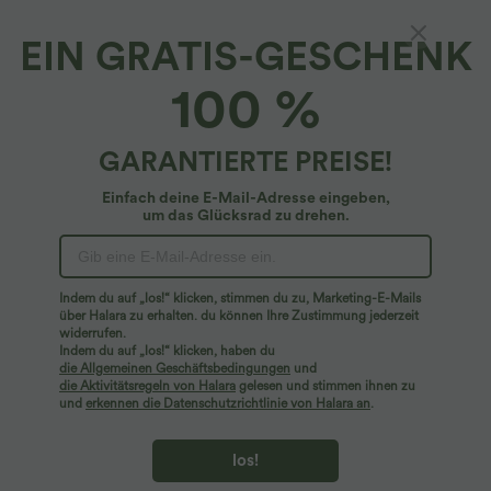
EIN GRATIS-GESCHENK
100 %
GARANTIERTE PREISE!
Einfach deine E-Mail-Adresse eingeben,
um das Glücksrad zu drehen.
Hoppla!
Wir können die von Ihnen gesuchte Seite nicht
Indem du auf „los!“ klicken, stimmen du zu, Marketing-E-Mails
finden.
über Halara zu erhalten. du können Ihre Zustimmung jederzeit
widerrufen.
Indem du auf „los!“ klicken, haben du
Mehr einkaufen
die Allgemeinen Geschäftsbedingungen
und
die Aktivitätsregeln von Halara
gelesen und stimmen ihnen zu
und
erkennen die Datenschutzrichtlinie von Halara an
.
los!