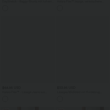
DayStretch - Baggy-Shorts mit hohem
Halara Flex™ lässige, verwaschene
Bund und Seitentaschen - 17,8 cm
Baggy Jeans aus elastischem Strick-
+4
Denim mit niedrigem Bund, Knopf,
Reißverschluss, mehreren Taschen und
weitem Bein
$64.95 USD
$33.95 USD
Halara Flex™ - Lässige Jeans aus
Lässiges Midikleid mit Kordelzug,
elastischem Strick-Denim mit hohem
Schlitz und geschwungenem Saum
Bund, mehreren Taschen,
Knopfverschluss und geradem Bein
Sale
Sale