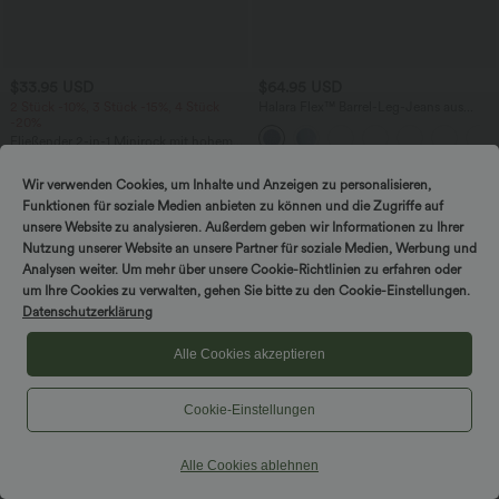
$33.95 USD
$64.95 USD
2 Stück -10%, 3 Stück -15%, 4 Stück
Halara Flex™ Barrel-Leg-Jeans aus
-20%
elastischem Strick-Denim mit niedrigem
Bund, Knopf, Reißverschluss und
Fließender 2-in-1 Minirock mit hohem
mehreren Taschen
Bund, Seitentaschen, Kordelzug,
Kontrast-Mesh und ausgestelltem Bein -
Wir verwenden Cookies, um Inhalte und Anzeigen zu personalisieren,
extralang
Funktionen für soziale Medien anbieten zu können und die Zugriffe auf
unsere Website zu analysieren. Außerdem geben wir Informationen zu Ihrer
Nutzung unserer Website an unsere Partner für soziale Medien, Werbung und
Analysen weiter. Um mehr über unsere Cookie-Richtlinien zu erfahren oder
um Ihre Cookies zu verwalten, gehen Sie bitte zu den Cookie-Einstellungen.
Datenschutzerklärung
Alle Cookies akzeptieren
Cookie-Einstellungen
Alle Cookies ablehnen