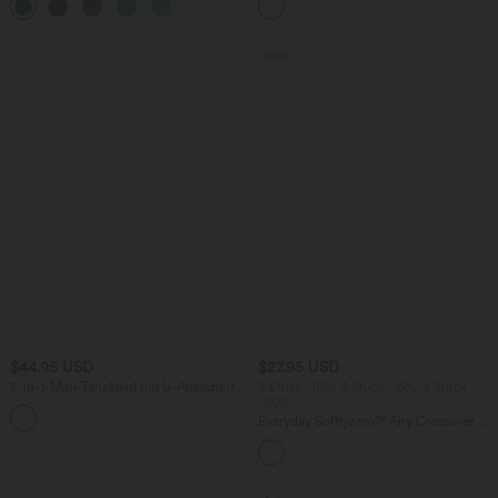
Denim im 5-Pocket-Style mit hohem
Seitentaschen und Bauchkontrolle - 12,7
Bund
cm
Sale
$44.95 USD
$27.95 USD
2-in-1-Mini-Tanzkleid mit U-Ausschnitt,
2 Stück -10%, 3 Stück -15%, 4 Stück
rückenfrei, verdrehter Ausschnitt,
-20%
+13
Seitentasche-Easy Peezy
Everyday Softlyzero™ Airy Crossover 2-
in-1-Mini-Tennisrock mit Seitentaschen-
Lucid