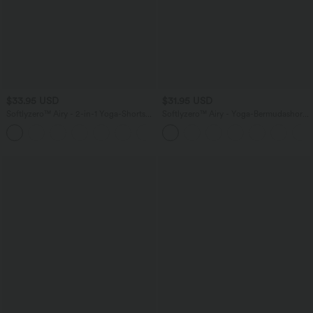
$33.95 USD
$31.95 USD
Softlyzero™ Airy - 2-in-1 Yoga-Shorts
Softlyzero™ Airy - Yoga-Bermudashorts
mit superhohem Bund, mehreren
mit hohem Bund, mehreren Taschen
+10
Taschen und InstantCool - 22,9 cm
und InstantCool