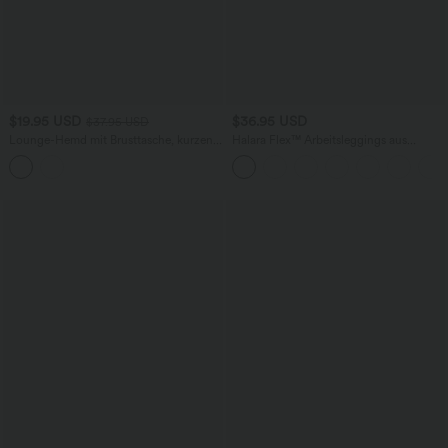
$19.95 USD
$36.95 USD
$37.95 USD
Lounge-Hemd mit Brusttasche, kurzen
Halara Flex™ Arbeitsleggings aus
Ärmeln und Streifen
elastischem Strick-Denim mit hohem
Bund und mehreren Taschen