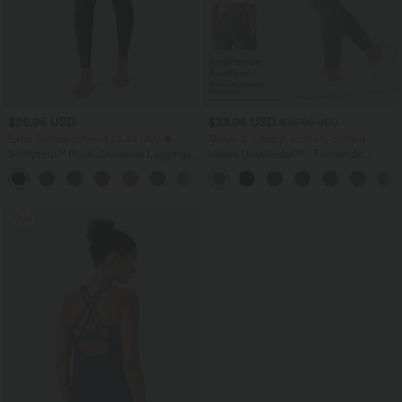
$25.95 USD
$33.95 USD
$36.95 USD
Extra Schnäppchen $23.49 USD
Nimm 3, zahle 2; nimm 6, zahle 4
Softlyzero™ Plush Crossover Leggings
Halara UltraSculpt™ - Formende
mit Taschen
Workout-Leggings mit hohem Bund,
+16
Seitentaschen und Bauchkontrolle
Sale