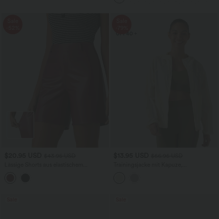
Sale
Sale
-52%
-79%
$20.95 USD
$13.95 USD
$43.95 USD
$66.95 USD
Lässige Shorts aus elastischem
Trainingsjacke mit Kapuze,
Kunstleder mit hohem Bund und
Seitentaschen, langen Ärmeln und
Seitentaschen
Rüschensaum - UPF40+
Sale
Sale