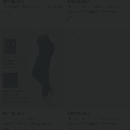
$33.95 USD
$42.95 USD
Breezeful™ - Plissierter 2-in-1 Minirock
Nimm 3, zahle 2; nimm 6, zahle 4
mit hohem Bund, Taschen und
Halara UltraSculpt™ - Formende
asymmetrischem Saum -
Workout-Leggings mit hohem Bund,
schnelltrocknend, extralang
Seitentaschen, Booty-Scrunch und
Bauchkontrolle
Sale
Sale
$44.95 USD
$33.95 USD
2 für 69 €, 3 für 99 €
Nimm 2, zahle 1；Nimm 4, zahle 2
Halara Flex™ 7/8-Skinny-Jeans,
Halara UltraSculpt™ - Formende
Röhrenjeans aus elastischem Strick-
Workout-Leggings mit hohem Bund,