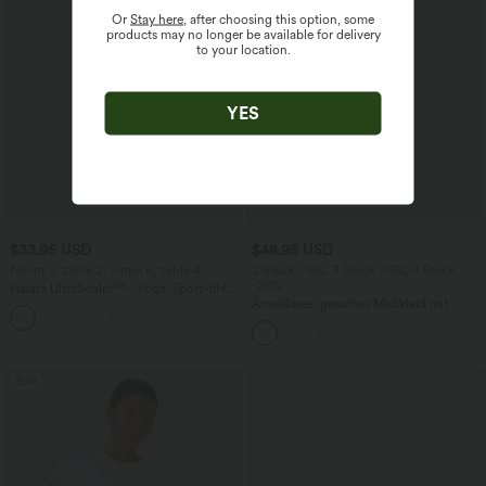
Or
Stay here
, after choosing this option, some
products may no longer be available for delivery
to your location.
YES
$33.95 USD
$48.95 USD
Nimm 3, zahle 2; nimm 6, zahle 4
2 Stück -10%, 3 Stück -15%, 4 Stück
-20%
Halara UltraSculpt™ - Yoga-Sport-BH
mit leichtem Support und geformten
Ärmelloses, gerafftes Midikleid mit
Körbchen - Push-Up
eckigem Ausschnitt, integriertem BH
und überkreuztem Rückendesign
Sale