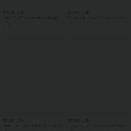
$70.95 USD
$33.95 USD
Halara Flex™ Asymmetrische Baggy-
DayStretch - Arbeits-Shorts mit hohem
Jeans mit hohem Bund und Taschen​
Bund, Seitentaschen und weitem Bein
$31.95 USD
$33.95 USD
Ärmellose, oversized Büro-Bluse mit V-
Lässiges, gerafftes 2-in-1 Cami-Top mit
Ausschnitt - knitterfrei
verstellbaren Trägern und integriertem