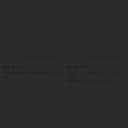
$33.95 USD
$50.95 USD
Gerippter Maxi-Freizeitrock in A-Linie
2 Stück -10%, 3 Stück -15%, 4 Stück
mit hohem Bund und Schlitzsaum
-20%
Fließender 2-in-1 Maxi-Flare-
Freizeitrock mit hohem Bund,
Seitentaschen und kontrastierendem
Netzstoff
Sale