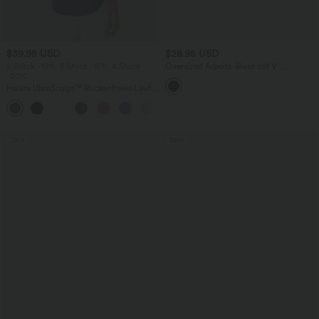
$39.95 USD
$28.95 USD
2 Stück -10%, 3 Stück -15%, 4 Stück
Oversized Arbeits-Bluse mit V-
-20%
Ausschnitt und kurzen Ärmeln -
knitterfrei
Halara UltraSculpt™ Rückenfreies Lauf-
Tanktop mit U-Ausschnitt und
+11
überkreuztem, abgerundetem Saum
Sale
Sale