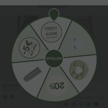
Inspiration
Sale
$61.95 USD
$39.95 USD
$67.95 USD
Halara Flex™ - Lässige Ballon-Joggers
2 Stück -10%, 3 Stück -15%, 4 Stück
aus Denim mit mittelhohem Bund und
-20%
mehreren Taschen
Lässige Hose mit Leinengefühl, hoher
Taille, Kordelzug an der Seite und
weitem Bein