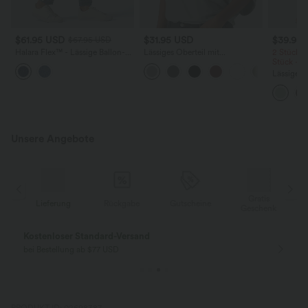
$61.95 USD
$31.95 USD
$39.95
$67.95 USD
Halara Flex™ - Lässige Ballon-
Lässiges Oberteil mit
2 Stück -
Joggers aus Denim mit
Rundhalsausschnitt und
Stück -2
mittelhohem Bund und
Fledermausärmeln
Lässige H
mehreren Taschen
hoher Tai
Seite und
Unsere Angebote
Gratis
Lieferung
Rückgabe
Gutscheine
k
Geschenk
Kostenloser Standard-Versand
bei Bestellung ab $77 USD