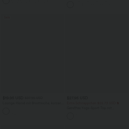
eckigem Ausschnitt, integriertem BH
und überkreuztem Rückendesign
Sale
$19.95 USD
$27.95 USD
$37.95 USD
Lounge-Hemd mit Brusttasche, kurzen
Extra Schnäppchen $25.73 USD
Ärmeln und Streifen
Gerafftes Yoga-Sport-Top mit
Rundhalsausschnitt und kurzen Ärmeln
- UPF50+