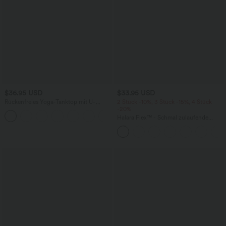
$36.95 USD
$33.95 USD
Rückenfreies Yoga-Tanktop mit U-
2 Stück -10%, 3 Stück -15%, 4 Stück
Ausschnitt, überkreuzten Trägern und
-20%
abgerundetem Saum
Halara Flex™ - Schmal zulaufende
Bürohose mit hohem Bund,
Seitentaschen und Waffelstoff