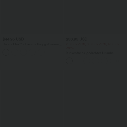
$44.95 USD
$50.95 USD
Halara Flex™ - Lässige Baggy-Denim-
2 Stück -10%, 3 Stück -15%, 4 Stück
Shorts mit hohem Crossover-Bund und
-20%
mehreren Taschen
Rückenfreies, gedrehtes Urlaubs-
Maxikleid mit Seitentaschen und Schlitz