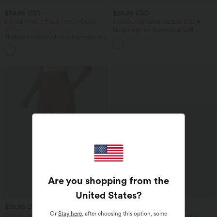
$39.95 USD
$25.95 USD
2 Stück -10%, 3 Stück -15%, 4 Stück
Extra Schnäppchen $23.49 USD
-20%
Blusen-Top mit Neckholder und
Fließende hosenrock in Leinenoptik mit
Schlüssellochausschnitt, plissiert,
mittelhohem Bund, Seitentaschen und
ärmellos, abgerundeter Saum
+1
weitem Bein
Are you shopping from the
United States
?
$38.95 USD
$33.95 USD
$42.95 USD
$36.95 USD
Or
Stay here
, after choosing this option, some
2 Stück -10%, 3 Stück -15%, 4 Stück
Nimm 3, zahle 2; nimm 6, zahle 4