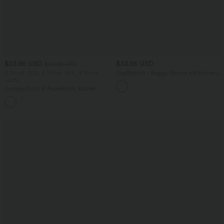
$23.95 USD
$33.95 USD
$50.95 USD
2 Stück -10%, 3 Stück -15%, 4 Stück
DayStretch - Baggy-Shorts mit hohem
-20%
Bund und Seitentaschen - 17,8 cm
Jumpsuit mit V-Ausschnitt, kurzen
Ärmeln, plissierten Seitentaschen und
+5
weitem Bein, fließendem Waffelmuster