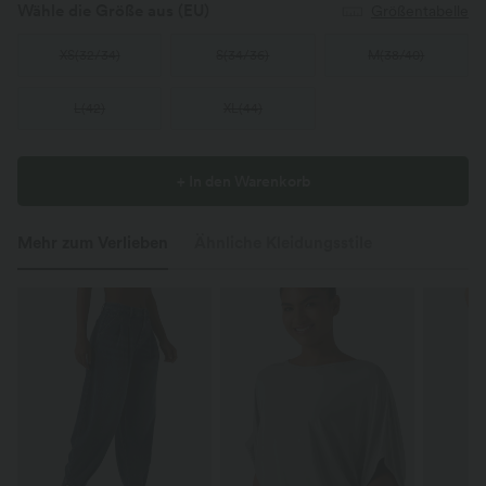
Wähle die Größe aus
(EU)
Größentabelle
XS
(
32/34
)
S
(
34/36
)
M
(
38/40
)
L
(
42
)
XL
(
44
)
+ In den Warenkorb
Mehr zum Verlieben
Ähnliche Kleidungsstile