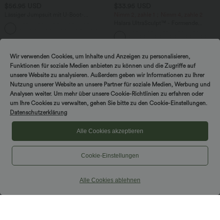
$56.95 USD
$33.95 USD
Lässiger Jumpsuit mit U-Boot-
Nimm 2, zahle 1；Nimm 4, zahle 2
Ausschnitt, Seitentaschen, kurzen
Halara UltraSculpt™ - Formende
Ärmeln und Kordelzug - Easy Peezy
Workout-Leggings mit hohem Bund,
Edition
Seitentaschen und Bauchkontrolle - 12,7
cm
Wir verwenden Cookies, um Inhalte und Anzeigen zu personalisieren,
Funktionen für soziale Medien anbieten zu können und die Zugriffe auf
unsere Website zu analysieren. Außerdem geben wir Informationen zu Ihrer
Nutzung unserer Website an unsere Partner für soziale Medien, Werbung und
Analysen weiter. Um mehr über unsere Cookie-Richtlinien zu erfahren oder
um Ihre Cookies zu verwalten, gehen Sie bitte zu den Cookie-Einstellungen.
Datenschutzerklärung
Alle Cookies akzeptieren
Cookie-Einstellungen
Alle Cookies ablehnen
$33.95 USD
$67.95 USD
Lässiges, gerafftes 2-in-1 Cami-Top mit
Ärmelloser Jumpsuit mit U-Boot-
verstellbaren Trägern und integriertem
Ausschnitt, Seitentaschen, seitlichen
BH
Bindebändern, Streifen und InstantCool