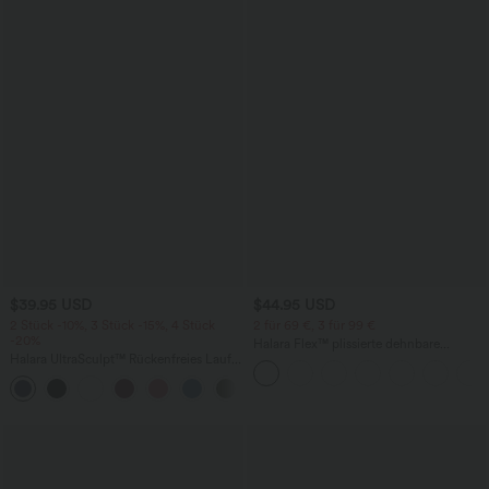
$39.95 USD
$44.95 USD
2 Stück -10%, 3 Stück -15%, 4 Stück
2 für 69 €, 3 für 99 €
-20%
Halara Flex™ plissierte dehnbare
Halara UltraSculpt™ Rückenfreies Lauf-
Stoffhose mit hohem Bund,
Tanktop mit U-Ausschnitt und
Seitentaschen und geradem Bein
+11
überkreuztem, abgerundetem Saum