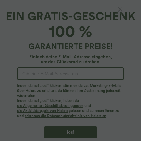
EIN GRATIS-GESCHENK
SoftlyZero™ Airy*
100 %
Softlyzero™ Airy Shorts mit hoher Taille,
Kordelzug und seitlichen Taschen, einfarbig,
7,6 cm
4.9
(
110
)
GARANTIERTE PREISE!
$31.95 USD
Einfach deine E-Mail-Adresse eingeben,
um das Glücksrad zu drehen.
Indem du auf „los!“ klicken, stimmen du zu, Marketing-E-Mails
über Halara zu erhalten. du können Ihre Zustimmung jederzeit
widerrufen.
Indem du auf „los!“ klicken, haben du
die Allgemeinen Geschäftsbedingungen
und
die Aktivitätsregeln von Halara
gelesen und stimmen ihnen zu
und
erkennen die Datenschutzrichtlinie von Halara an
.
los!