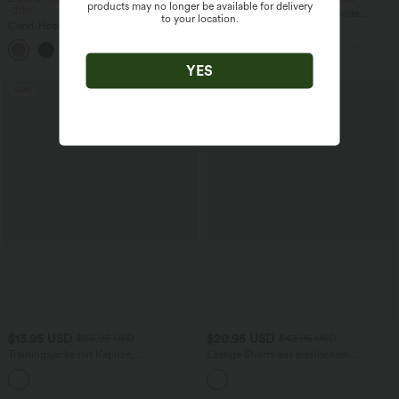
products may no longer be available for delivery
-20%
Halara UltraSculpt™ - Formende
to your location.
Capri-Hose mit hohem Bund und
Workout-Leggings mit hohem Bund,
Seitentaschen - leinenähnliches Material
Seitentaschen und Bauchkontrolle
+7
YES
Sale
Sale
$13.95 USD
$20.95 USD
$66.95 USD
$43.95 USD
Trainingsjacke mit Kapuze,
Lässige Shorts aus elastischem
Seitentaschen, langen Ärmeln und
Kunstleder mit hohem Bund und
Rüschensaum - UPF40+
Seitentaschen