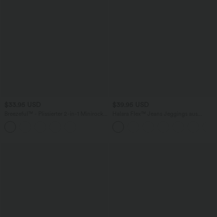
$33.95 USD
$39.95 USD
Breezeful™ - Plissierter 2-in-1 Minirock
Halara Flex™ Jeans Jeggings aus
mit hohem Bund, Taschen und
elastischem Strick-Denim mit hohem
asymmetrischem Saum -
Bund und Gesäßtaschen
schnelltrocknend, extralang