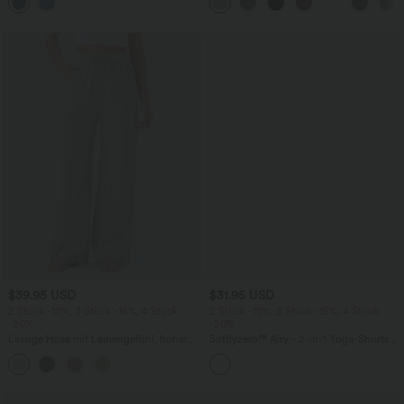
mehreren Taschen
Fledermausärmeln
$39.95 USD
$31.95 USD
2 Stück -10%, 3 Stück -15%, 4 Stück
2 Stück -10%, 3 Stück -15%, 4 Stück
-20%
-20%
Lässige Hose mit Leinengefühl, hoher
Softlyzero™ Airy - 2-in-1 Yoga-Shorts
Taille, Kordelzug an der Seite und
mit superhohem Bund, mehreren
+15
weitem Bein
Taschen und InstantCool - 17,78 cm