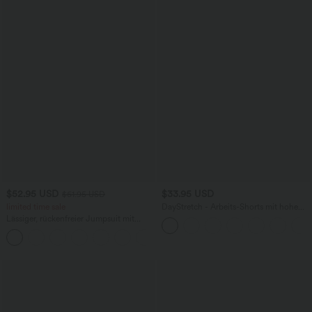
$52.95 USD
$33.95 USD
$61.95 USD
limited time sale
DayStretch - Arbeits-Shorts mit hohem
Bund, Seitentaschen und weitem Bein
Lässiger, rückenfreier Jumpsuit mit
Seitentaschen
+10