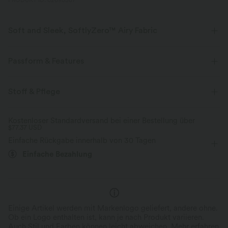
PRODUKT ID: 02698387
Soft and Sleek, SoftlyZero™ Airy Fabric
Fühle dich, als würdest du in der Luft schweben, mit unserem
superweichen Cool-Touch-Material.
Passform & Features
Vier-Wege-Stretch
Atmungsaktiv
Für: Freizeitaktivitäten
flacher Bund
Seitentaschen
Stoff & Pflege
Kordelzug
7,5 cm
mit hohem Bund
Kühles Tragegefühl
Weich und glänzend
Kostenloser Standardversand bei einer Bestellung über
$77.37 USD
eng geschnitten
Hohe Dehnung
Vier-Wege-Stretch
Feuchtigkeitsableitend
Einfache Rückgabe innerhalb von 30 Tagen
Einfache Bezahlung
Einige Artikel werden mit Markenlogo geliefert, andere ohne.
Ob ein Logo enthalten ist, kann je nach Produkt variieren.
Auch Stil und Farben können leicht abweichen.
Mehr erfahren