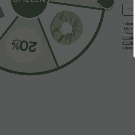
Indem d
Halara 
Indem d
die Al
die Akt
erkenne