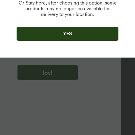
Or
Stay here
, after choosing this option, some
products may no longer be available for
delivery to your location.
u auf „los!“ klicken, stimmen du zu, Marketing-E-Mails über
zu erhalten. du können Ihre Zustimmung jederzeit widerrufen.
YES
u auf „los!“ klicken, haben du
lgemeinen Geschäftsbedingungen
und
ivitätsregeln von Halara
gelesen und stimmen ihnen zu und
n die Datenschutzrichtlinie von Halara an
.
los!