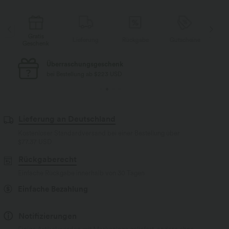
Gratis
Lieferung
Rückgabe
Gutscheine
Li
Geschenk
Kostenloser Standard-Versand
bei Bestellung ab $77 USD
Lieferung an Deutschland
Kostenloser Standardversand bei einer Bestellung über
$77.37 USD
Rückgaberecht
Einfache Rückgabe innerhalb von 30 Tagen
Einfache Bezahlung
Notifizierungen