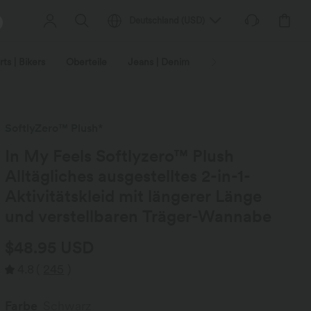
Deutschland
(
USD
)
ts | Bikers
Oberteile
Jeans | Denim
Leggings
Plus-Size
SoftlyZero™ Plush*
In My Feels Softlyzero™ Plush
Alltägliches ausgestelltes 2-in-1-
Aktivitätskleid mit längerer Länge
und verstellbaren Träger-Wannabe
$48.95 USD
4.8
(
245
)
Farbe
Schwarz