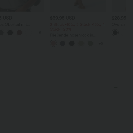
95 USD
$39.95 USD
$28.95 U
es Oberteil mit
2 Stück -10%, 3 Stück -15%, 4
Oversized A
alsausschnitt und
Stück -20%
V-Ausschni
+5
rmausärmeln
Ärmeln - kn
Fließende hosenrock in
Leinenoptik mit mittelhohem
+5
Bund, Seitentaschen und
weitem Bein