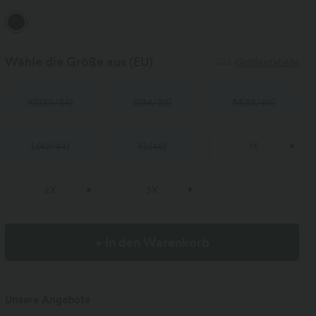
Wähle die Größe aus
(EU)
Größentabelle
XS
(
32/34
)
S
(
34/36
)
M
(
38/40
)
L
(
42/44
)
XL
(
46
)
1X
2X
3X
+ In den Warenkorb
Unsere Angebote