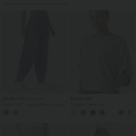
$61.95 USD
$31.95 USD
$67.95 USD
Halara Flex™ - Lässige Ballon-Joggers
Lässiges Oberteil mit
aus Denim mit mittelhohem Bund und
Rundhalsausschnitt und
mehreren Taschen
Fledermausärmeln