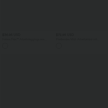
$36.95 USD
$72.95 USD
Halara Flex™ Arbeitsleggings aus
Fließendes Midi-Arbeitskleid mit
elastischem Strick-Denim mit hohem
Seitentaschen, Fledermausärmeln und
+1
Bund und mehreren Taschen
Bauchkontrolle