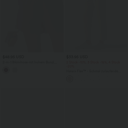
$48.95 USD
$33.95 USD
2-in-1 Bikinihose mit hohem Bund,
2 Stück -10%, 3 Stück -15%, 4 Stück
Seitentaschen und Kordelzug - 7,6 cm
-20%
Halara Flex™ - Schmal zulaufende
Bürohose mit hohem Bund,
Seitentaschen und Waffelstoff