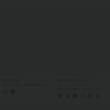
unsichtbarem Reißverschluss - pipi-
praktisch
$33.95 USD
$44.95 USD
$48.95 USD
Lässiges Midikleid mit Kordelzug,
2 für 69 €, 3 für 99 €
Schlitz und geschwungenem Saum
Schlaghose mit mittlerem Bund und
seitlichen Reißverschlusstaschen