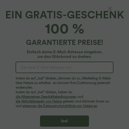
EIN GRATIS-GESCHENK
Crossover-Bikiniunterteil-Badeanzug
100 %
4.7
(
2306
)
$22.95 USD
GARANTIERTE PREISE!
Shoppe für mind. $54.94 USD , erhalte zusätzliche Angebote ab $11.16 US
Einfach deine E-Mail-Adresse eingeben,
um das Glücksrad zu drehen.
Indem du auf „los!“ klicken, stimmen du zu, Marketing-E-Mails
über Halara zu erhalten. du können Ihre Zustimmung jederzeit
widerrufen.
Indem du auf „los!“ klicken, haben du
die Allgemeinen Geschäftsbedingungen
und
die Aktivitätsregeln von Halara
gelesen und stimmen ihnen zu
und
erkennen die Datenschutzrichtlinie von Halara an
.
los!