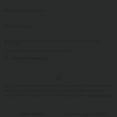
Passform & Features
Crossover-Bund
überziehen
Schwimmen
2,5 cm
Stoff & Pflege
mit hohem Bund
eng geschnitten
Hohe Dehnung
Kostenloser Standardversand bei einer Bestellung über
$77.37 USD
Vier-Wege-Stretch
Dieser Artikel ist nicht zurückgabefähig.
Einfache Bezahlung
Einige Artikel werden mit Markenlogo geliefert, andere ohne.
Ob ein Logo enthalten ist, kann je nach Produkt variieren.
Auch Stil und Farben können leicht abweichen.
Mehr erfahren
Inspiration
Bewertungen(2306)