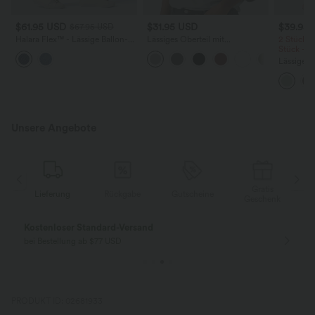
$61.95 USD
$31.95 USD
$39.95
$67.95 USD
Halara Flex™ - Lässige Ballon-
Lässiges Oberteil mit
2 Stück -
Joggers aus Denim mit
Rundhalsausschnitt und
Stück -2
mittelhohem Bund und
Fledermausärmeln
Lässige H
mehreren Taschen
hoher Tai
Seite und
Unsere Angebote
Gratis
g
Rückgabe
Gutscheine
Lieferung
Geschenk
Gratis Rückgabe
Einfache Rückg
nur für Neukunden in Deutschland
innerhalb 30 Tage
PRODUKT ID: 02681933