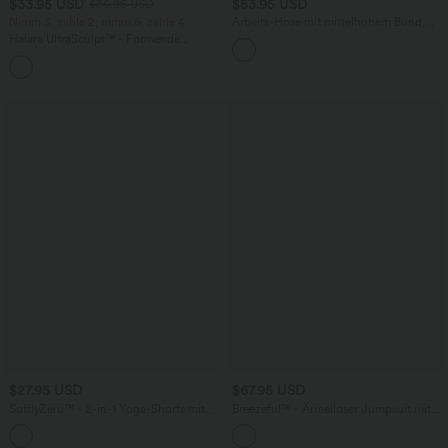
$33.95 USD
$53.95 USD
$36.95 USD
Nimm 3, zahle 2; nimm 6, zahle 4
Arbeits-Hose mit mittelhohem Bund,
Seitentaschen und Barrel-Leg
Halara UltraSculpt™ - Formende
Workout-Leggings mit hohem Bund,
+17
Seitentaschen und Bauchkontrolle
$27.95 USD
$67.95 USD
SoftlyZero™ - 2-in-1 Yoga-Shorts mit
Breezeful™ - Ärmelloser Jumpsuit mit
hohem Crossover-Bund, mehreren
Seitentaschen - schnelltrocknend, Easy
Taschen und Ösen - schnelltrocknend,
Peezy Edition