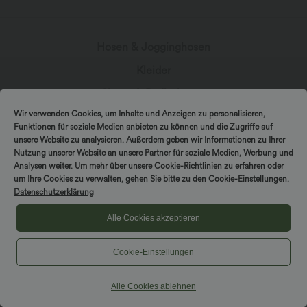
7,6 cm
Hosen & Jogginghosen
Kleider
Shorts & Radlerhosen
Wir verwenden Cookies, um Inhalte und Anzeigen zu personalisieren,
Jeansstoff
Funktionen für soziale Medien anbieten zu können und die Zugriffe auf
Leggings
unsere Website zu analysieren. Außerdem geben wir Informationen zu Ihrer
Nutzung unserer Website an unsere Partner für soziale Medien, Werbung und
Oberteile
Analysen weiter. Um mehr über unsere Cookie-Richtlinien zu erfahren oder
um Ihre Cookies zu verwalten, gehen Sie bitte zu den Cookie-Einstellungen.
Röcke
Datenschutzerklärung
Overalls
Alle Cookies akzeptieren
Große Größen
Cookie-Einstellungen
Jacken & Blazer
Bademode
Alle Cookies ablehnen
Sports-BH