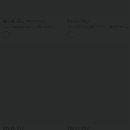
$23.95 USD
$33.95 USD
$27.95 USD
Yoga-Tanktop mit Rundhalsausschnitt,
Halara UltraSculpt™ - Formende Pedal-
Rüschen und InstantCool
Pusher-Workout-Leggings mit hohem
+16
Bund, Seitentaschen und
Bauchkontrolle - Po-Lifting
$39.95 USD
$36.95 USD