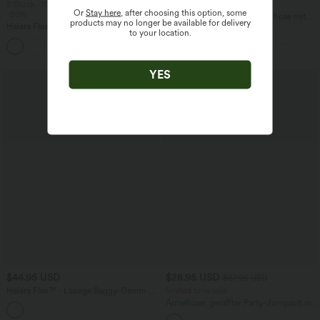
2 Stück -10%, 3 Stück -15%, 4 Stück
2 für 69 €, 3 für 99 €
Or
Stay here
, after choosing this option, some
-20%
Halara Flex™ dehnbare Stoffhose mit
products may no longer be available for delivery
Halara Flex™ Baggy Jeans Low Rise mit
hohem Bund, Waffelmuster,
to your location.
Knopf und Reißverschluss, mehreren
Seitentaschen und weitem Bein
+5
Taschen, weitem Bein
YES
Sale
$44.95 USD
$28.95 USD
$67.95 USD
Halara Flex™ - Lässige Baggy-Denim-
limited time sale
Shorts mit hohem Crossover-Bund und
Ärmelloser, geraffter Party-Jumpsuit mit
mehreren Taschen
V-Ausschnitt, Seitentaschen und