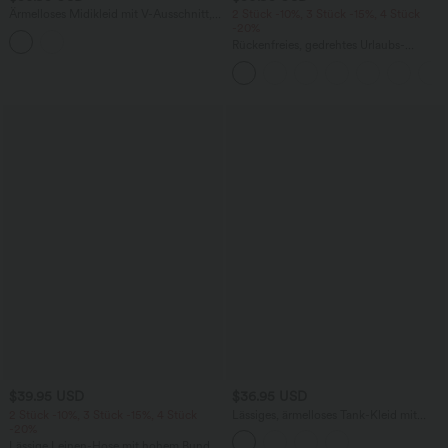
Ärmelloses Midikleid mit V-Ausschnitt,
2 Stück -10%, 3 Stück -15%, 4 Stück
Seitentaschen und Reißverschluss
-20%
Rückenfreies, gedrehtes Urlaubs-
Maxikleid mit Seitentaschen und Schlitz
$39.95 USD
$36.95 USD
2 Stück -10%, 3 Stück -15%, 4 Stück
Lässiges, ärmelloses Tank-Kleid mit
-20%
Rundhalsausschnitt und Seitentaschen
Lässige Leinen-Hose mit hohem Bund,