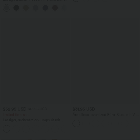
Kordelzug, weitem Bein und Taschen
+5
$52.95 USD
$31.95 USD
$61.95 USD
limited time sale
Ärmellose, oversized Büro-Bluse mit V-
Ausschnitt - knitterfrei
Lässiger, rückenfreier Jumpsuit mit
Seitentaschen
+10