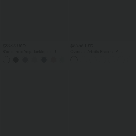
$36.95 USD
$28.95 USD
Rückenfreies Yoga-Tanktop mit U-
Oversized Arbeits-Bluse mit V-
Ausschnitt, überkreuzten Trägern und
Ausschnitt und kurzen Ärmeln -
abgerundetem Saum
knitterfrei