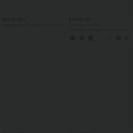
$33.95 USD
$42.95 USD
Gerippter Maxi-Freizeitrock in A-Linie
2 für 69 €, 3 für 99 €
mit hohem Bund und Schlitzsaum
DayStretch - Lässige Hose mit hohem
Bund, Seitentaschen und Barrel-Leg