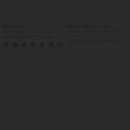
$42.95 USD
$38.95 USD
$42.95 USD
Nimm 3, zahle 2; nimm 6, zahle 4
2 Stück -10%, 3 Stück -15%, 4 Stück
-20%
Halara UltraSculpt™ - Formende
Workout-Leggings mit hohem Bund,
Capri-Hose mit hohem Bund und
+13
Seitentaschen, Booty-Scrunch und
Seitentaschen - leinenähnliches Material
Bauchkontrolle