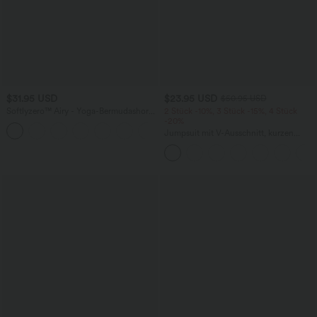
$31.95 USD
$23.95 USD
$50.95 USD
Softlyzero™ Airy - Yoga-Bermudashorts
2 Stück -10%, 3 Stück -15%, 4 Stück
mit hohem Bund, mehreren Taschen
-20%
+16
und InstantCool
Jumpsuit mit V-Ausschnitt, kurzen
Ärmeln, plissierten Seitentaschen und
weitem Bein, fließendem Waffelmuster