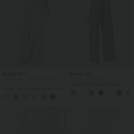
$39.95 USD
$44.95 USD
2 Stück -10%, 3 Stück -15%, 4 Stück
2 für 69 €, 3 für 99 €
-20%
Halara Flex™ plissierte dehnbare
Lässige Hose mit Leinengefühl, hoher
Stoffhose mit hohem Bund,
Taille, Kordelzug an der Seite und
Seitentaschen und geradem Bein
+15
weitem Bein