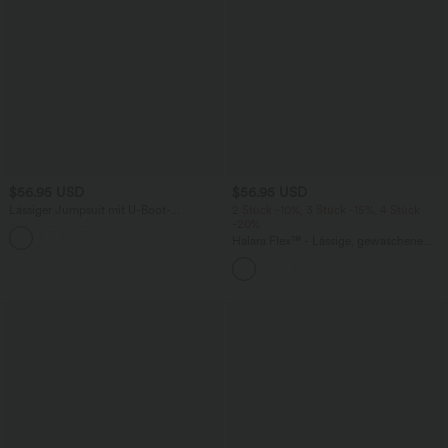
$56.95 USD
$56.95 USD
Lässiger Jumpsuit mit U-Boot-
2 Stück -10%, 3 Stück -15%, 4 Stück
Ausschnitt, Seitentaschen, kurzen
-20%
Ärmeln und Kordelzug - Easy Peezy
Halara Flex™ - Lässige, gewaschene
Edition
Baggy-Jeans aus drapiertem Lyocell mit
mittelhohem Bund, mehreren Taschen
und weitem Bein