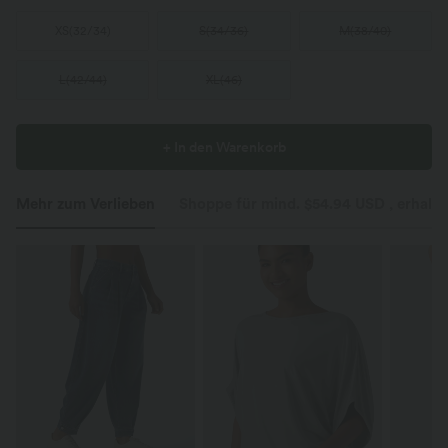
XS
(
32/34
)
S
(
34/36
)
M
(
38/40
)
L
(
42/44
)
XL
(
46
)
+ In den Warenkorb
Mehr zum Verlieben