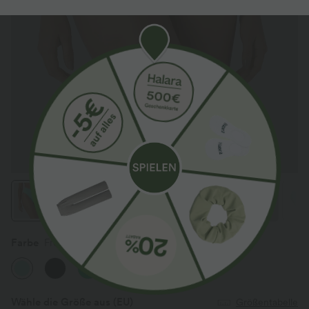
Farbe
Fresh Green Onion
Wähle die Größe aus
(EU)
Größentabelle