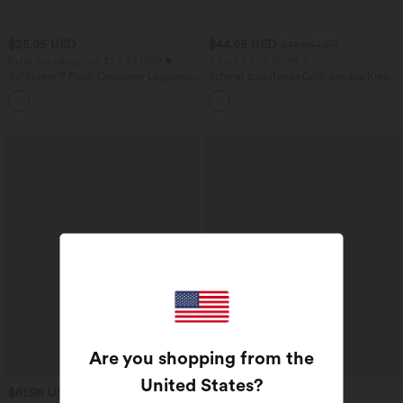
$25.95 USD
$44.95 USD
$48.95 USD
Extra Schnäppchen $23.49 USD
2 für 69 €, 3 für 99 €
Softlyzero™ Plush Crossover Leggings
Schmal zulaufende Golfhose aus Krepp
mit Taschen
mit hohem Bund und Seitentaschen
+16
Are you shopping from the
United States
?
$61.95 USD
$42.95 USD
$64.95 USD