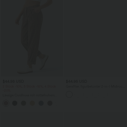
$44.95 USD
$44.95 USD
2 Stück -10%, 3 Stück -15%, 4 Stück
Geraffter, figurbetonter 2-in-1 Midirock
-20%
aus Kunstleder mit hohem Bund und
abgerundetem Saum
Lässige Cordhose mit mittelhohem
Bund, Reißverschluss und Seitentaschen
+7