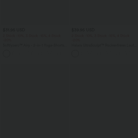
$31.95 USD
$39.95 USD
2 Stück -10%, 3 Stück -15%, 4 Stück
2 Stück -10%, 3 Stück -15%, 4 Stück
-20%
-20%
Softlyzero™ Airy - 2-in-1 Yoga-Shorts
Halara UltraSculpt™ Rückenfreies Lauf-
mit superhohem Bund, mehreren
Tanktop mit U-Ausschnitt und
+23
Taschen und InstantCool - 17,78 cm
überkreuztem, abgerundetem Saum