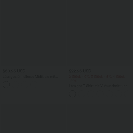
$50.95 USD
$22.95 USD
Lässiges, ärmelloses Midikleid mit
2 Stück -10%, 3 Stück -15%, 4 Stück
Rundhalsausschnitt, integriertem BH
-20%
und Rüschensaum
Lässiges T-Shirt mit V-Ausschnitt und
kurzen Ärmeln