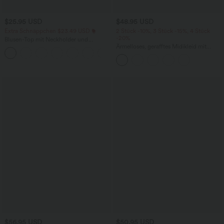
$25.95 USD
$48.95 USD
Extra Schnäppchen $23.49 USD
2 Stück -10%, 3 Stück -15%, 4 Stück
-20%
Blusen-Top mit Neckholder und
Schlüssellochausschnitt, plissiert,
Ärmelloses, gerafftes Midikleid mit
+3
ärmellos, abgerundeter Saum
eckigem Ausschnitt, integriertem BH
und überkreuztem Rückendesign
$56.95 USD
$50.95 USD