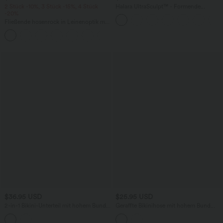
2 Stück -10%, 3 Stück -15%, 4 Stück
Halara UltraSculpt™ - Formende
-20%
Workout-Capri-Leggings mit hohem
Bund, Tasche und Bauchkontrolle
Fließende hosenrock in Leinenoptik mit
mittelhohem Bund, Seitentaschen und
+1
weitem Bein
$36.95 USD
$25.95 USD
2-in-1 Bikini-Unterteil mit hohem Bund
Geraffte Bikinihose mit hohem Bund
und Bundtasche
und Bauchkontrolle