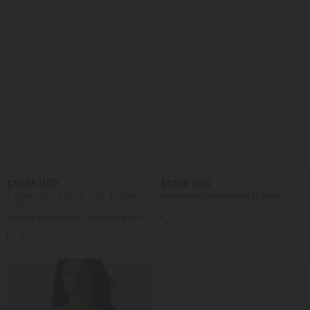
$39.95 USD
$67.95 USD
2 Stück -10%, 3 Stück -15%, 4 Stück
Ärmelloser Jumpsuit mit U-Boot-
-20%
Ausschnitt, Seitentaschen, seitlichen
Bindebändern, Streifen und InstantCool
Lässiger Maxirock in Leinenoptik mit
- Easy Peezy Edition
hohem Bund und Kordelzug