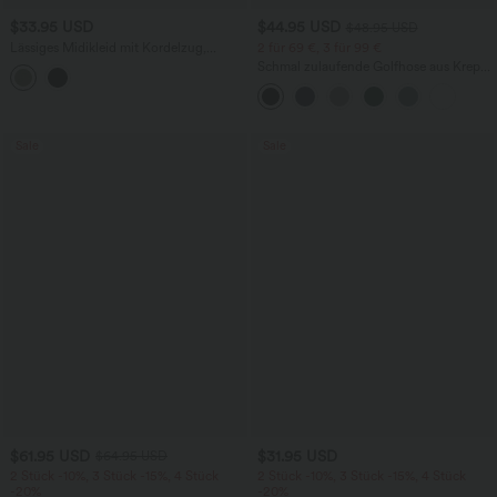
$33.95 USD
$44.95 USD
$48.95 USD
Lässiges Midikleid mit Kordelzug,
2 für 69 €, 3 für 99 €
Schlitz und geschwungenem Saum
Schmal zulaufende Golfhose aus Krepp
mit hohem Bund und Seitentaschen
Sale
Sale
$61.95 USD
$31.95 USD
$64.95 USD
2 Stück -10%, 3 Stück -15%, 4 Stück
2 Stück -10%, 3 Stück -15%, 4 Stück
-20%
-20%