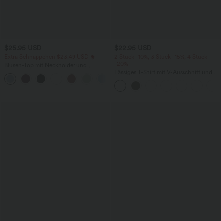
$25.95 USD
$22.95 USD
Extra Schnäppchen $23.49 USD
2 Stück -10%, 3 Stück -15%, 4 Stück
-20%
Blusen-Top mit Neckholder und
Schlüssellochausschnitt, plissiert,
Lässiges T-Shirt mit V-Ausschnitt und
+3
ärmellos, abgerundeter Saum
kurzen Ärmeln