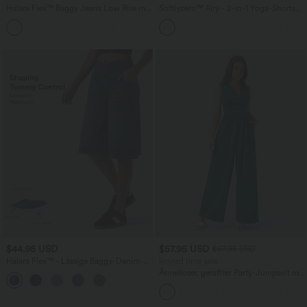
Halara Flex™ Baggy Jeans Low Rise mit
Softlyzero™ Airy - 2-in-1 Yoga-Shorts
Knopf und Reißverschluss, mehreren
mit superhohem Bund, mehreren
+5
Taschen, weitem Bein
Taschen und InstantCool - 17,78 cm
$44.95 USD
$57.95 USD
$67.95 USD
Halara Flex™ - Lässige Baggy-Denim-
limited time sale
Shorts mit hohem Crossover-Bund und
Ärmelloser, geraffter Party-Jumpsuit mit
mehreren Taschen
V-Ausschnitt, Seitentaschen und
unsichtbarem Reißverschluss - pipi-
praktisch