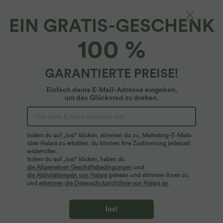
EIN GRATIS-GESCHENK
100 %
GARANTIERTE PREISE!
Einfach deine E-Mail-Adresse eingeben,
um das Glücksrad zu drehen.
Hoppla!
Wir können die von Ihnen gesuchte Seite nicht
Indem du auf „los!“ klicken, stimmen du zu, Marketing-E-Mails
finden.
über Halara zu erhalten. du können Ihre Zustimmung jederzeit
widerrufen.
Indem du auf „los!“ klicken, haben du
Mehr einkaufen
die Allgemeinen Geschäftsbedingungen
und
die Aktivitätsregeln von Halara
gelesen und stimmen ihnen zu
und
erkennen die Datenschutzrichtlinie von Halara an
.
los!