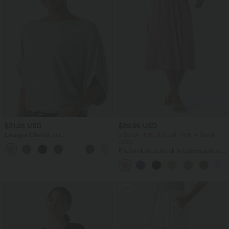
$31.95 USD
$39.95 USD
Lässiges Oberteil mit
2 Stück -10%, 3 Stück -15%, 4 Stück
Rundhalsausschnitt und
-20%
+1
Fledermausärmeln
Fließende hosenrock in Leinenoptik mit
mittelhohem Bund, Seitentaschen und
weitem Bein
Sale