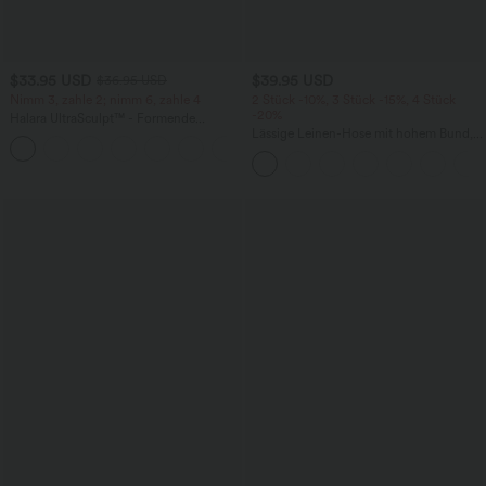
$33.95 USD
$39.95 USD
$36.95 USD
Nimm 3, zahle 2; nimm 6, zahle 4
2 Stück -10%, 3 Stück -15%, 4 Stück
-20%
Halara UltraSculpt™ - Formende
Workout-Leggings mit hohem Bund,
Lässige Leinen-Hose mit hohem Bund,
+17
Seitentaschen und Bauchkontrolle
Kordelzug, weitem Bein und Taschen