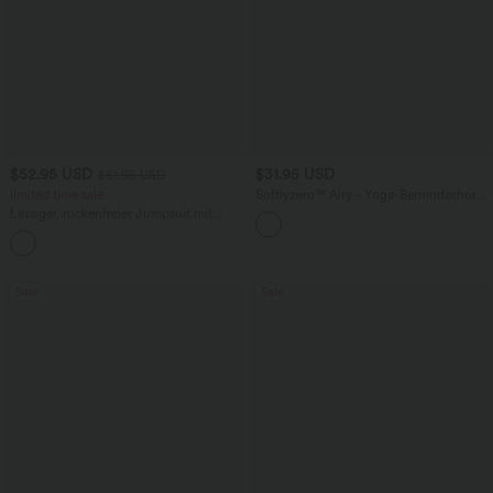
$52.95 USD
$31.95 USD
$61.95 USD
limited time sale
Softlyzero™ Airy - Yoga-Bermudashorts
mit hohem Bund, mehreren Taschen
Lässiger, rückenfreier Jumpsuit mit
und InstantCool
Seitentaschen
+10
Sale
Sale