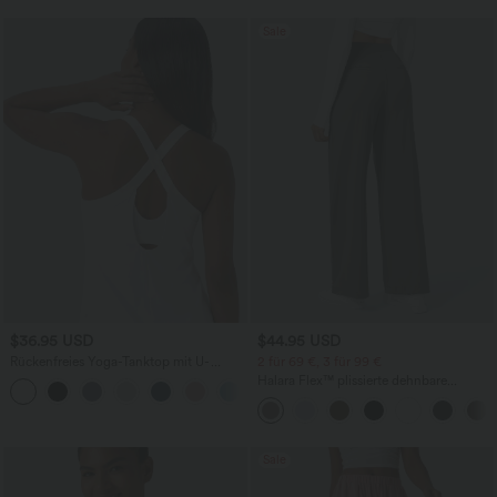
Sale
$36.95 USD
$44.95 USD
Rückenfreies Yoga-Tanktop mit U-
2 für 69 €, 3 für 99 €
Ausschnitt, überkreuzten Trägern und
Halara Flex™ plissierte dehnbare
abgerundetem Saum
Stoffhose mit hohem Bund,
Seitentaschen und geradem Bein
Sale