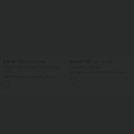
$38.95 USD
$44.95 USD
$42.95 USD
$48.95 USD
2 Stück -10%, 3 Stück -15%, 4 Stück
2 für 69 €, 3 für 99 €
-20%
Schlaghose mit mittlerem Bund und
Capri-Hose mit hohem Bund und
seitlichen Reißverschlusstaschen
Seitentaschen - leinenähnliches Material
+7