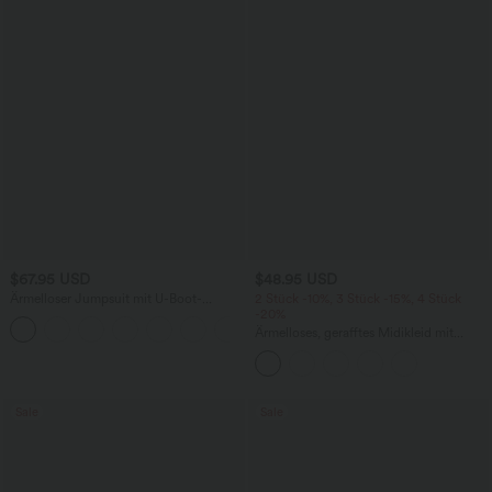
$67.95 USD
$48.95 USD
Ärmelloser Jumpsuit mit U-Boot-
2 Stück -10%, 3 Stück -15%, 4 Stück
Ausschnitt, Seitentaschen, seitlichen
-20%
+8
Bindebändern, Streifen und InstantCool
Ärmelloses, gerafftes Midikleid mit
- Easy Peezy Edition
eckigem Ausschnitt, integriertem BH
und überkreuztem Rückendesign
Sale
Sale