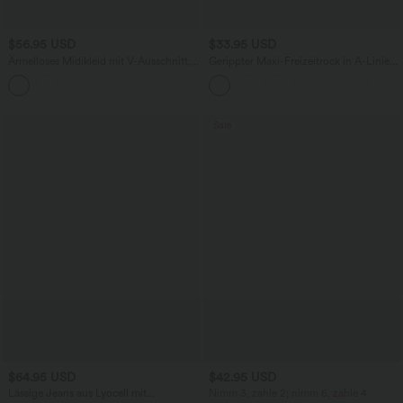
$56.95 USD
$33.95 USD
Ärmelloses Midikleid mit V-Ausschnitt,
Gerippter Maxi-Freizeitrock in A-Linie
Seitentaschen und Reißverschluss
mit hohem Bund und Schlitzsaum
Sale
$64.95 USD
$42.95 USD
Lässige Jeans aus Lyocell mit
Nimm 3, zahle 2; nimm 6, zahle 4