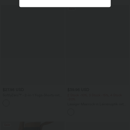
Sale
$27.95 USD
$39.95 USD
SoftlyZero™ - 2-in-1 Yoga-Shorts mit
2 Stück -10%, 3 Stück -15%, 4 Stück
hohem Crossover-Bund, mehreren
-20%
Taschen und Ösen - schnelltrocknend,
Lässiger Maxirock in Leinenoptik mit
7,6 cm
hohem Bund und Kordelzug
Sale