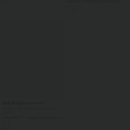
BH
Lässiges, rückenfreies Tanktop mit
verstellbaren Trägern, gedrehtem
Rückendesign und Schnalle
Sale
$44.95 USD
$50.95 USD
2 Stück -10%, 3 Stück -15%, 4 Stück
-20%
Halara Flex™ - Lässige Capri-Jeans mit
hohem Bund, mehreren Taschen und
geschlitztem Saum - slim