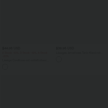
$44.95 USD
$36.95 USD
2 Stück -10%, 3 Stück -15%, 4 Stück
Lässiges, ärmelloses Tank-Kleid mit
-20%
Rundhalsausschnitt und Seitentaschen
Lässige Cordhose mit mittelhohem
Bund, Reißverschluss und Seitentaschen
+7