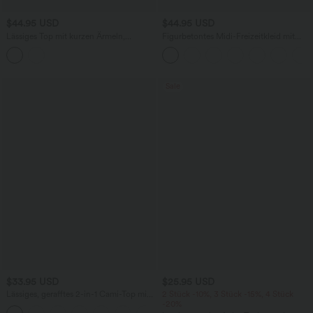
$44.95 USD
$44.95 USD
Lässiges Top mit kurzen Ärmeln,
Figurbetontes Midi-Freizeitkleid mit
integriertem BH, One-Shoulder-Design,
Schlitz, rückenfreiem Korsett mit
Polka-Dots und abgerundetem Saum
quadratischem Ausschnitt und Rüschen
Sale
$33.95 USD
$25.95 USD
Lässiges, gerafftes 2-in-1 Cami-Top mit
2 Stück -10%, 3 Stück -15%, 4 Stück
verstellbaren Trägern und integriertem
-20%