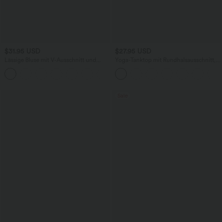
$31.95 USD
$27.95 USD
Lässige Bluse mit V-Ausschnitt und
Yoga-Tanktop mit Rundhalsausschnitt,
kurzen Puffärmeln
Rüschen und InstantCool
Sale