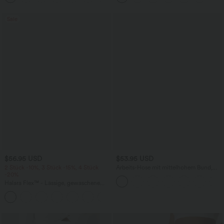
Sale
$56.95 USD
$53.95 USD
2 Stück -10%, 3 Stück -15%, 4 Stück
Arbeits-Hose mit mittelhohem Bund,
-20%
Seitentaschen und Barrel-Leg
Halara Flex™ - Lässige, gewaschene
Baggy-Jeans aus drapiertem Lyocell mit
mittelhohem Bund, mehreren Taschen
und weitem Bein