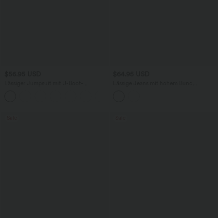
$56.95 USD
$64.95 USD
Lässiger Jumpsuit mit U-Boot-
Lässige Jeans mit hohem Bund
Ausschnitt, Seitentaschen, kurzen
mehreren Taschen und weitem Bein
Ärmeln und Kordelzug - Easy Peezy
Edition
Sale
Sale