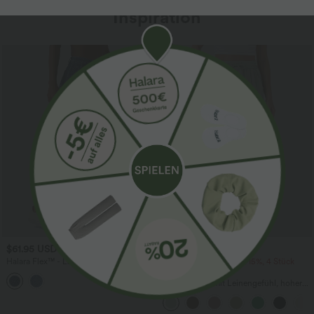
Inspiration
Sale
$61.95 USD
$39.95 USD
$67.95 USD
Halara Flex™ - Lässige Ballon-Joggers
2 Stück -10%, 3 Stück -15%, 4 Stück
aus Denim mit mittelhohem Bund und
-20%
mehreren Taschen
Lässige Hose mit Leinengefühl, hoher
Taille, Kordelzug an der Seite und
weitem Bein