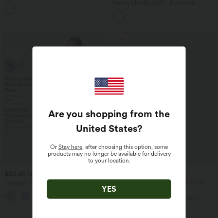
mittelhohem Bund, mehreren Taschen
Halara UltraSculpt™ - Formende
und Kordelzug
Workout-Leggings mit hohem Bund,
Seitentaschen, Booty-Scrunch und
Bauchkontrolle
Sale
Are you shopping from the
United States
?
Or
Stay here
, after choosing this option, some
products may no longer be available for delivery
to your location.
$50.95 USD
$50.95 USD
Lässiges, ärmelloses Midikleid mit
2 Stück -10%, 3 Stück -15%, 4 Stück
YES
Rundhalsausschnitt, integriertem BH
-20%
und Rüschensaum
Rückenfreies, gedrehtes Urlaubs-
Maxikleid mit Seitentaschen und Schlitz