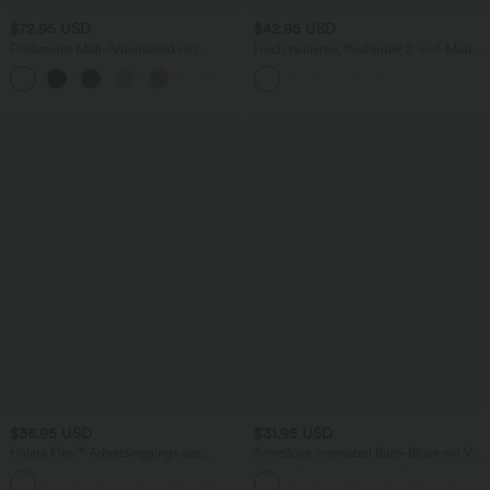
$72.95 USD
$42.95 USD
Fließendes Midi-Arbeitskleid mit
Hoch taillierter, fließender 2-in-1-Midi-
Seitentaschen, Fledermausärmeln und
Tanzrock mit Seitentasche
Bauchkontrolle
$36.95 USD
$31.95 USD
Halara Flex™ Arbeitsleggings aus
Ärmellose, oversized Büro-Bluse mit V-
elastischem Strick-Denim mit hohem
Ausschnitt - knitterfrei
+1
Bund und mehreren Taschen