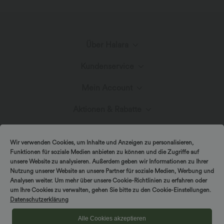
Über Halara
Kundenservice
Lerne Halara kennen
Mein Account
Hilfecenter
Stoffinnovation
Aktionen & Rabatte
Anmelden oder Registrieren
Kontakt
Blog
Halara-Gutscheine & Rabatte
Wir verwenden Cookies, um Inhalte und Anzeigen zu personalisieren,
Bestellverlauf
Funktionen für soziale Medien anbieten zu können und die Zugriffe auf
Versand & Zoll
unsere Website zu analysieren. Außerdem geben wir Informationen zu Ihrer
Presse
Markenbotschafter
Nutzung unserer Website an unsere Partner für soziale Medien, Werbung und
Bestellung verfolgen
Analysen weiter. Um mehr über unsere Cookie-Richtlinien zu erfahren oder
um Ihre Cookies zu verwalten, gehen Sie bitte zu den Cookie-Einstellungen.
Rückgabebedingungen
|
Copyright © 2026 Halara
Datenschutzerklärung
Cookie-Richtlinien
Datenschutzerklärung
Affiliate-Programme
|
|
COUPON-RICHTLINIEN
Allgemeine Geschäftsbedingungen
Kontodetails
Alle Cookies akzeptieren
Größenhilfe