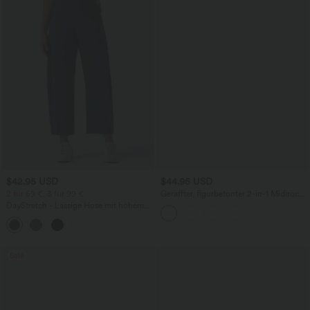
$42.95 USD
$44.95 USD
2 für 69 €, 3 für 99 €
Geraffter, figurbetonter 2-in-1 Midirock
aus Kunstleder mit hohem Bund und
DayStretch - Lässige Hose mit hohem
abgerundetem Saum
Bund, Seitentaschen und Barrel-Leg
+5
Sale