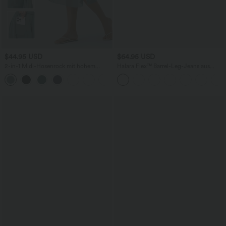
$44.95 USD
$64.95 USD
2-in-1 Midi-Hosenrock mit hohem
Halara Flex™ Barrel-Leg-Jeans aus
Bund, Seitentaschen, Kordelzug und
elastischem Strick-Denim mit niedrigem
+15
kontrastierendem Netz
Bund, Knopf, Reißverschluss und
mehreren Taschen