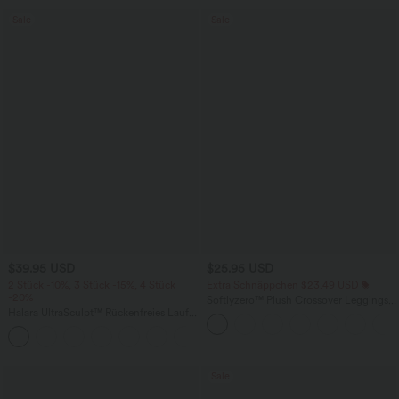
Sale
Sale
$39.95 USD
$25.95 USD
2 Stück -10%, 3 Stück -15%, 4 Stück
Extra Schnäppchen $23.49 USD
-20%
Softlyzero™ Plush Crossover Leggings
Halara UltraSculpt™ Rückenfreies Lauf-
mit Taschen
Tanktop mit U-Ausschnitt und
+11
überkreuztem, abgerundetem Saum
Sale