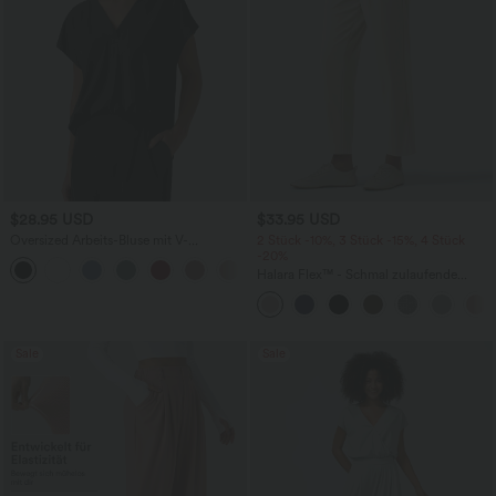
$28.95 USD
$33.95 USD
Oversized Arbeits-Bluse mit V-
2 Stück -10%, 3 Stück -15%, 4 Stück
Ausschnitt und kurzen Ärmeln -
-20%
+1
knitterfrei
Halara Flex™ - Schmal zulaufende
Bürohose mit hohem Bund,
Seitentaschen und Waffelstoff
Sale
Sale