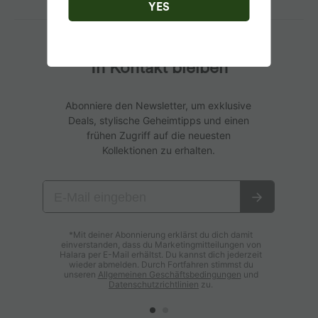
YES
In Kontakt bleiben
Abonniere den Newsletter, um exklusive
Deals, stylische Geheimtipps und einen
frühen Zugriff auf die neuesten
Kollektionen zu erhalten.
*Mit deiner Abonnierung erklärst du dich damit
einverstanden, dass du Marketingmitteilungen von
Halara per E-Mail erhältst. Du kannst dich jederzeit
wieder abmelden. Durch Fortfahren stimmst du
unseren
Allgemeinen Geschäftsbedingungen
und
Datenschutzrichtlinien
zu.