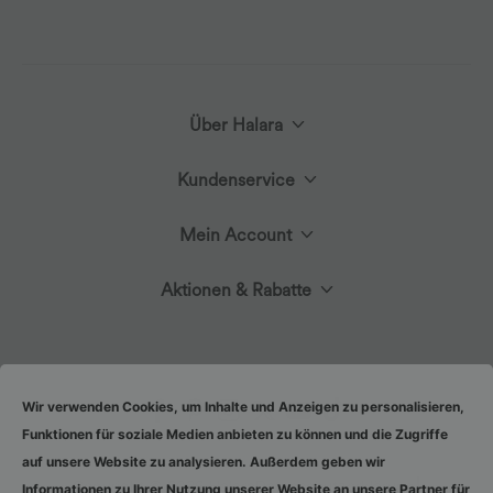
Über Halara
Kundenservice
Lerne Halara kennen
Mein Account
Live-Chat
Stoffinnovation
Aktionen & Rabatte
Anmelden oder Registrieren
Kontakt
Blog
Halara-Gutscheine & Rabatte
Bestellverlauf
Versand & Zoll
Wir verwenden Cookies, um Inhalte und Anzeigen zu personalisieren,
Presse
Funktionen für soziale Medien anbieten zu können und die Zugriffe
Markenbotschafter
Bestellung verfolgen
auf unsere Website zu analysieren. Außerdem geben wir
Rückgabebedingungen
|
Copyright © 2026 Halara
Datenschutzerklärung
Informationen zu Ihrer Nutzung unserer Website an unsere Partner für