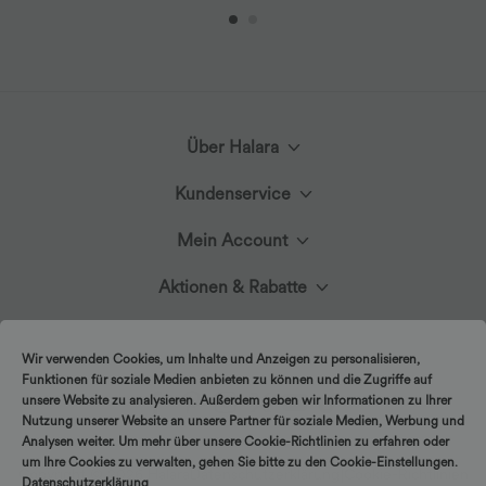
Über Halara
Lerne Halara kennen
Kundenservice
Hilfecenter
Mein Account
Stoffinnovation
Anmelden oder Registrieren
Aktionen & Rabatte
Kontakt
Blog
Halara-Gutscheine & Rabatte
Bestellverlauf
Versand & Zoll
Presse
Wir verwenden Cookies, um Inhalte und Anzeigen zu personalisieren,
Funktionen für soziale Medien anbieten zu können und die Zugriffe auf
Markenbotschafter
Bestellung verfolgen
unsere Website zu analysieren. Außerdem geben wir Informationen zu Ihrer
Rückgabebedingungen
Nutzung unserer Website an unsere Partner für soziale Medien, Werbung und
Affiliate-Programme
Analysen weiter. Um mehr über unsere Cookie-Richtlinien zu erfahren oder
Kontodetails
Größenhilfe
um Ihre Cookies zu verwalten, gehen Sie bitte zu den Cookie-Einstellungen.
|
Copyright © 2026 Halara
Datenschutzerklärung
Cookie-Richtlinien
Datenschutzerklärung