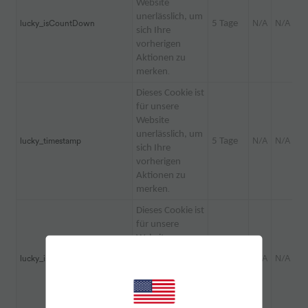
Website
unerlässlich, um
lucky_isCountDown
5 Tage
N/A
N/A
sich Ihre
vorherigen
Aktionen zu
merken
.
Dieses Cookie ist
für unsere
Website
unerlässlich, um
lucky_timestamp
5 Tage
N/A
N/A
sich Ihre
vorherigen
Aktionen zu
merken
.
Dieses Cookie ist
für unsere
Website
unerlässlich, um
lucky_isRemove
5 Tage
N/A
N/A
sich Ihre
vorherigen
Aktionen zu
merken
.