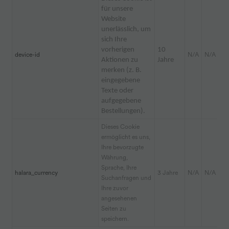
für unsere
Website
unerlässlich, um
sich Ihre
vorherigen
10
device-id
N/A
N/A
Aktionen zu
Jahre
merken (z. B.
eingegebene
Texte oder
aufgegebene
Bestellungen).
Dieses Cookie
ermöglicht es uns,
Ihre bevorzugte
Währung,
Sprache, Ihre
halara_currency
3 Jahre
N/A
N/A
Suchanfragen und
Ihre zuvor
angesehenen
Seiten zu
speichern.