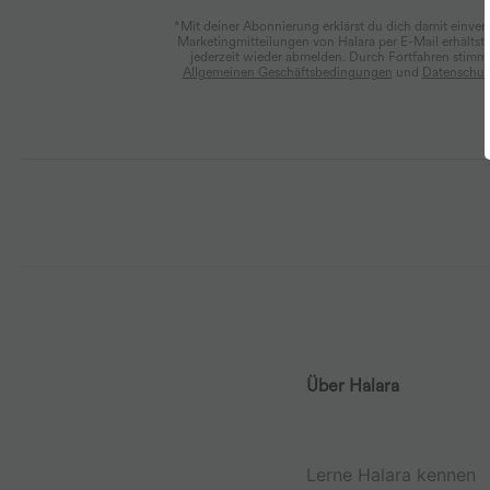
*Mit deiner Abonnierung erklärst du dich damit einver
Marketingmitteilungen von Halara per E-Mail erhältst
jederzeit wieder abmelden. Durch Fortfahren stimm
Allgemeinen Geschäftsbedingungen
und
Datenschutz
Über Halara
Lerne Halara kennen