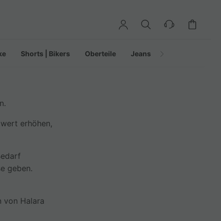
ke
Shorts | Bikers
Oberteile
Jeans | Denim
Legging
n.
lwert erhöhen,
Bedarf
se geben.
n von Halara