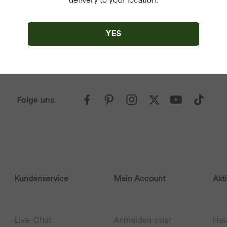
standen, dass du
. Du kannst dich
st du unseren
YES
richtlinien
zu.
Folge uns
Kundenservice
Mein Account
Akt
Live-Chat
Anmelden oder
Hal