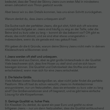
bedeutet, dass der Trend der Skinny Jeans zum ersten Mal in mindestens
einem Jahrzehnt vom Thron gestürzt wurde.
Aber bevor wir zu den Details kommen, lass uns einen Schritt zurückgehen.
Warum denkst du, dass Jeans unbequem sind?
Die Suche nach der perfekten Jeans, die gut sitzt, fühlt sich oft wie eine
unmögliche Aufgabe an. Jeans sind häufig zu eng an der Taille, oder die
Beine sind zu kurz oder zu lang – kommt dir das bekannt vor? Oft gibt es
etwas, das nicht stimmt, und sie sind eher etwas unangenehm –
insbesondere, wenn du sie gerade erst neu gekauft hast.
Wir geben dir die 6 Gründe, warum deine Skinny Jeans nicht mehr in deinem
Kleiderschrank willkommen sind:
1. Jeans werden oft steif und unbequem.
Alle Jeans sind aus Denim, aber es gibt große Unterschiede in der Qualität.
Viele beschweren sich, dass ihre Hosen zu steif sind und sie sich kaum
bewegen können. Die Qualität und Dehnbarkeit des Stoffes sind daher
entscheidend, wenn man sich für eine Jeans entscheidet.
2. Die falsche Größe.
Viele Marken bieten Standardgrößen an, aber nicht jeder findet die perfekte
Passform. Wie oft hast du schon versucht, Jeans im Ankleidezimmer
anzuprobieren, nur um festzustellen, dass sie entweder zu kurz oder zu lang
sind? Die Größenvariationen sind oft begrenzt, und es gibt keine einfache
Lösung für alle Körperformen.
3. Geringe Qualität vs. hoher Preis.
Ein Klassiker: Du denkst, du sparst ein paar Euro und greifst zu einer
billigeren Jeans – nur um dann festzustellen, dass die Qualität enttäuschend