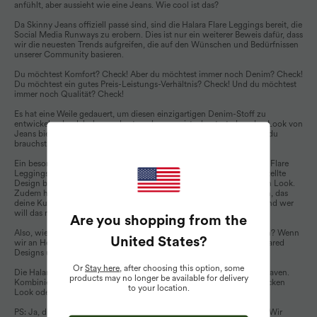
anfühlt, aber aussieht wie eine Jeans. Wie cool ist das?
Da Skinny Jeans offiziell passé sind, sind die Halara Flare Leggings bereit, die
Social Media Runways zu erobern. Dies ist nur ein weiterer Beweis dafür, dass
wir die neuesten Trends aufgreifen, die auf den Wünschen und Bedürfnissen
unserer Community basieren.
Du möchtest Komfort? Check! Aber du möchtest immer noch Denim? Check!
Du möchtest ein gutes Preis-Leistungs-Verhältnis? Check! Und du möchtest
immer noch Qualität? Check!
Es hat eine Weile gedauert, um diesen einzigartigen Denim-Stoff zu
entwickeln, der dehnbar und extrem bequem ist, aber trotzdem den Look von
Jeans bietet, ohne die nervigen Eigenschaften. Halara hat alles, was du
brauchst.
Ein besonders beliebtes Stück aus unserer Kollektion sind die Denim Flare
Leggings, die perfekt für die Herbstsaison geeignet sind. Das ausgestellte
Design bringt Retro-Vibes und sorgt für einen spielerischen, zeitlosen Look.
Zudem haben wir das einzigartige V-förmige Kreuzdesign entworfen, das
deine Kurven betont und die Illusion einer Sanduhrfigur zaubert – und wer
will das nicht?
Are you shopping from the
Also, wie würden wir die Denim Flare Leggings für den Herbst stylen? Wenn
United States
?
wir an Herbstmode denken, kommen uns zwei Dinge in den Sinn: Flared
Designs und Blazer.
Or
Stay here
, after choosing this option, some
Die Halara Flare Leggings und Blazer sind also ein Match made in heaven.
products may no longer be available for delivery
Kombiniere es mit einem schlichten Body und Stiefeln für einen schicken
to your location.
Look oder setze auf trendige High Heels und ein einfaches Top.
PS: Ja, diese Flare Leggings gibt es in allen Größen, von XS bis 4XL. Wir