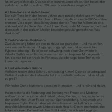
ist. Im Vergleich ist die Qualität einer teureren Jeans oft deutlich besser, aber
mal ehrlich, willst du wirklich 120 Euro für eine Jeans ausgeben?
4. Flare-Jeans sind einfach besser.
Der Y2K-Trend ist in den letzten Jahren stark zurückgekehrt, und wir sehen
immer mehr Frauen und Mädchen in Klamotten, die uns an die 2000er-Jahre
erinnern. Viele sagen, dass Skinny Jeans eher ein Trend für Millennials sind,
während jetzt die Generation Z mit Flared Designs die Modewelt erobert und
diese auch in den sozialen Medien besonders populär gemacht hat. Was
denkst du?
5. Post-Pandemie-Modetrends.
Zwei Jahre lang haben wir von zu Hause aus gearbeitet – und mal ehrlich,
viele von uns taten das in Leggings, Jogginghosen und superweichen
Pyjamas (schuldig!). Es ist jedoch schwierig, nach dieser Zeit wieder in
stilvolle Outfits zu schlüpfen, wenn man sich an bequeme Mode gewöhnt
hat, die man bei der Arbeit, im Fitnessstudio oder sogar beim Treffen mit
Freunden tragen kann.
6. Und viele weitere Gründe…
Vielleicht rutscht deine Skinny Jeans ständig runter? Oder sie ist unbequem?
Vielleicht verblasst die Farbe oder hat ihre Elastizität verloren und sie ist jetzt
zu groß?
Wir finden Grund Nummer 5 besonders interessant – und ja, wir sind Halara.
Halara steht für die Förderung und Stärkung von Frauen und Mädchen
weltweit, indem wir ihnen die Freiheit geben, Kleidung zu tragen, in der sie
sich wohlfühlen. Unser Fokus liegt auf Sportbekleidung, Alltagsmode und
bequemen Styles. Daher haben wir etwas Neues entwickelt: Wir wussten,
dass viele Menschen sowohl Liebe als auch Hass für Denim empfinden, also
haben wir einen Denim-ähnlichen Stoff kreiert, der sich wie Leggings