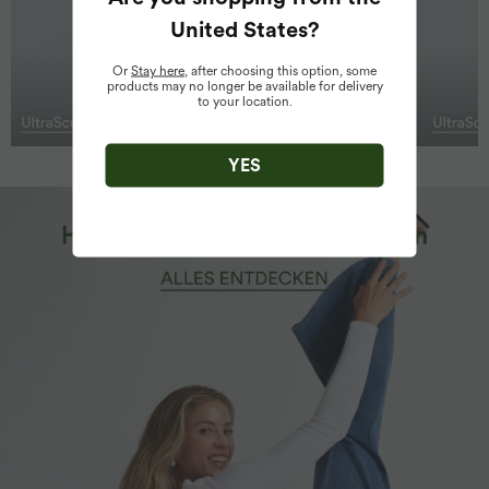
United States
?
Or
Stay here
, after choosing this option, some
products may no longer be available for delivery
to your location.
YES