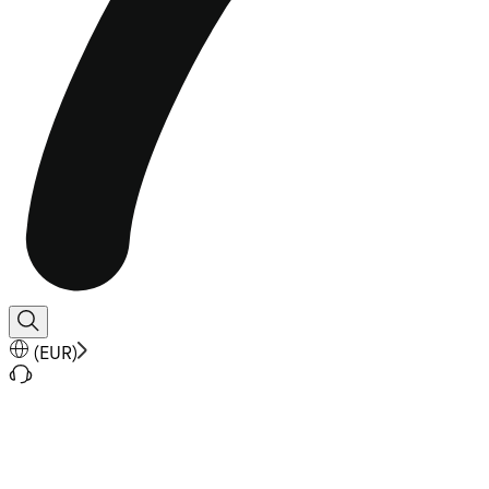
(
EUR
)