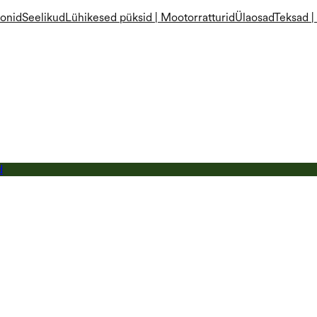
onid
Seelikud
Lühikesed püksid | Mootorratturid
Ülaosad
Teksad 
d