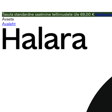
Tasuta standardne saatmine tellimustele üle 69,00 €
Üksikasja
Avasta
Avaleht