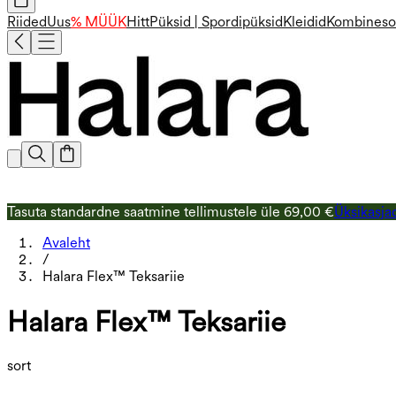
Riided
Uus
% MÜÜK
Hitt
Püksid | Spordipüksid
Kleidid
Kombineso
Tasuta standardne saatmine tellimustele üle 69,00 €
Üksikasja
Avaleht
/
Halara Flex™ Teksariie
Halara Flex™ Teksariie
sort